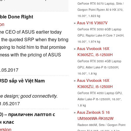
GeForce RTX 5070 Laptop, Strix /
Gorgon Point Ryzen AI 9 HX 370,
ble Done Right
16.00", 1.823 kg
Asus V16 V3607V
ion
GeForce RTX 3050 6GB Laptop
 the CEO of ASUS earlier today
GPU, Raptor Lake-H Core 7 240H,
ith the quoted SRP when they bring
16.00", 1.974 kg
going to hold him to that promise
Asus Vivobook 16X
mess with the pricing of ASUS
K3605ZC, i5-12500H
GeForce RTX 3050 4GB Laptop
GPU, Alder Lake-P i5-12500H,
8.05.2017
16.00", 1.8 kg
 USD sắp về Việt Nam
Asus Vivobook 16X
K3605ZU, i5-12500H
GeForce RTX 4050 Laptop GPU,
e design; good connectivity.
Alder Lake-P i5-12500H, 16.00",
31.05.2017
1.8 kg
Asus Zenbook S 16
0) – приличен лаптоп с
UM5606WA-RK052W
н клас
Radeon 880M, Strix / Gorgon Point
ersion
Ryzen AI 9 365, 16.00", 1.5 kg