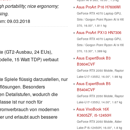
gh portability; nice ergonomy;
Asus ProArt P16 H7606WI
sing.
GeForce RTX 4070 Laptop GPU,
Strix / Gorgon Point Ryzen AI 9 HX
tum: 09.03.2018
370, 16.00", 1.811 kg
Asus ProArt PX13 HN7306
GeForce RTX 4070 Laptop GPU,
Strix / Gorgon Point Ryzen AI 9 HX
arte (GT2-Ausbau, 24 EUs),
370, 13.30", 1.389 kg
Asus ExpertBook B3
delle, 15 Watt TDP) verbaut
B3604CVF
GeForce RTX 2050 Mobile, Raptor
Lake-U i7-1355U, 16.00", 1.98 kg
 Spiele flüssig darzustellen, nur
Asus ExpertBook B5
Auflösungen. Besonders
B5404CVF
en Detailstufen, wodurch die
GeForce RTX 2050 Mobile, Raptor
lasse ist nur noch für
Lake-U i7-1355U, 14.00", 1.67 kg
Stromverbrauch von modernen
Asus VivoBook 16X
K3605ZF, i5-12450H
nger und erlaubt auch bessere
GeForce RTX 2050 Mobile, Alder
Lake-P i5-12450H, 16.00", 1.8 kg