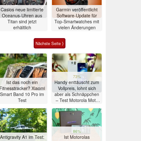
Casios neue limitierte
Garmin veröffentlicht
Oceanus-Uhren aus
Software-Update für
Titan sind jetzt
Top-Smartwatches mit
erhältlich
vielen Änderungen
Nächste Seite ⟩
73%
Ist das noch ein
Handy enttäuscht zum
Fitnesstracker? Xiaomi
Vollpreis, lohnt sich
Smart Band 10 Pro im
aber als Schnäppchen
Test
– Test Motorola Moto
G47 Smartphone
86%
Antigravity A1 im Test:
Ist Motorolas