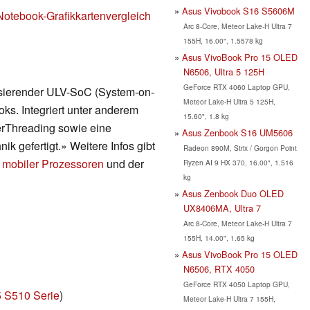
Asus Vivobook S16 S5606M
Notebook-Grafikkartenvergleich
Arc 8-Core, Meteor Lake-H Ultra 7
155H, 16.00", 1.5578 kg
Asus VivoBook Pro 15 OLED
N6506, Ultra 5 125H
GeForce RTX 4060 Laptop GPU,
asierender ULV-SoC (System-on-
Meteor Lake-H Ultra 5 125H,
ks. Integriert unter anderem
15.60", 1.8 kg
erThreading sowie eine
Asus Zenbook S16 UM5606
ik gefertigt.» Weitere Infos gibt
Radeon 890M, Strix / Gorgon Point
 mobiler Prozessoren
und der
Ryzen AI 9 HX 370, 16.00", 1.516
kg
Asus Zenbook Duo OLED
UX8406MA, Ultra 7
Arc 8-Core, Meteor Lake-H Ultra 7
155H, 14.00", 1.65 kg
Asus VivoBook Pro 15 OLED
N6506, RTX 4050
GeForce RTX 4050 Laptop GPU,
 S510 Serie
)
Meteor Lake-H Ultra 7 155H,