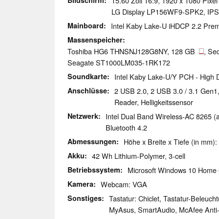
Bildschirm
15.60 Zoll 16:9, 1920 x 1080 Pixe
LG Display LP156WF9-SPK2, IPS, 
Mainboard
Intel Kaby Lake-U iHDCP 2.2 Pr
Massenspeicher
Toshiba HG6 THNSNJ128G8NY, 128 GB
, Se
Seagate ST1000LM035-1RK172
Soundkarte
Intel Kaby Lake-U/Y PCH - High D
Anschlüsse
2 USB 2.0, 2 USB 3.0 / 3.1 Gen1
Reader, Helligkeitssensor
Netzwerk
Intel Dual Band Wireless-AC 8265 (a/
Bluetooth 4.2
Abmessungen
Höhe x Breite x Tiefe (in mm):
Akku
42 Wh Lithium-Polymer, 3-cell
Betriebssystem
Microsoft Windows 10 Home 
Kamera
Webcam: VGA
Sonstiges
Tastatur: Chiclet, Tastatur-Beleucht
MyAsus, SmartAudio, McAfee Anti-