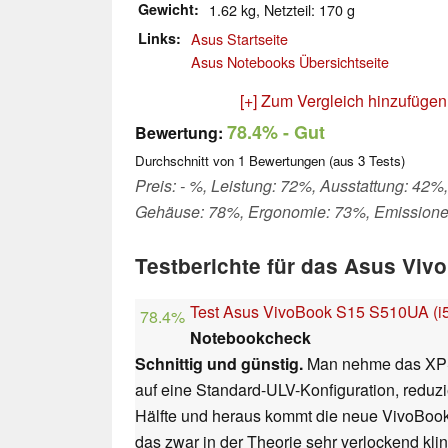
Gewicht
1.62 kg, Netzteil: 170 g
Links
Asus Startseite
Asus Notebooks Übersichtseite
[+] Zum Vergleich hinzufügen
78.4%
- Gut
Bewertung:
Durchschnitt von
1
Bewertungen (aus
3
Tests)
Preis: - %, Leistung: 72%, Ausstattung: 42%,
Gehäuse: 78%, Ergonomie: 73%, Emission
Testberichte für das Asus Vi
Test Asus VivoBook S15 S510UA (i5
78.4%
Notebookcheck
Schnittig und günstig.
Man nehme das XPS 1
auf eine Standard-ULV-Konfiguration, reduzi
Hälfte und heraus kommt die neue VivoBoo
das zwar in der Theorie sehr verlockend klin