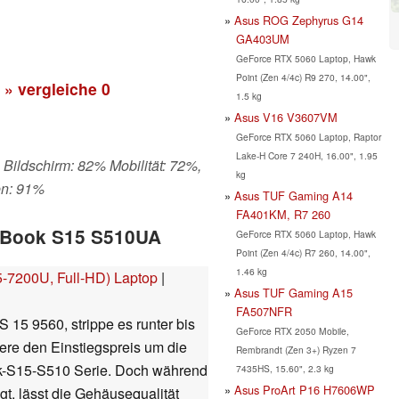
Asus ROG Zephyrus G14
GA403UM
GeForce RTX 5060 Laptop, Hawk
Point (Zen 4/4c) R9 270, 14.00",
» vergleiche
0
1.5 kg
Asus V16 V3607VM
GeForce RTX 5060 Laptop, Raptor
Lake-H Core 7 240H, 16.00", 1.95
 Bildschirm: 82% Mobilität: 72%,
kg
en: 91%
Asus TUF Gaming A14
FA401KM, R7 260
voBook S15 S510UA
GeForce RTX 5060 Laptop, Hawk
Point (Zen 4/4c) R7 260, 14.00",
1.46 kg
-7200U, Full-HD) Laptop
|
Asus TUF Gaming A15
FA507NFR
5 9560, strippe es runter bis
GeForce RTX 2050 Mobile,
ere den Einstiegspreis um die
Rembrandt (Zen 3+) Ryzen 7
k-S15-S510 Serie. Doch während
7435HS, 15.60", 2.3 kg
Asus ProArt P16 H7606WP
gt, lässt die Gehäusequalität