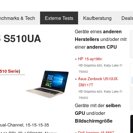
nchmarks & Tech
Externe Tests
Kaufberatung
Deal
Geräte eines
anderen
5 S510UA
Herstellers
und/oder mit
einer
anderen CPU
HP 15-ay196n
HD Graphics 620, Kaby Lake i7-
510 Serie
)
7500U
Asus Zenbook U510UX-
DM117T
HD Graphics 620, Kaby Lake i7-
7500U
Geräte mit der
selben
GPU
und/oder
Bildschirmgröße
al-Channel, 15-15-15-35
Dell Inspiron 15 5567-