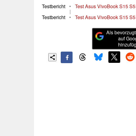
Testbericht
•
Test Asus VivoBook S15 S5
|
Testbericht
•
Test Asus VivoBook S15 S51
Als bevorzugt
auf Goo
hinzufü