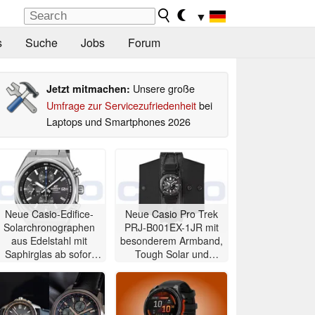
▼
s
Suche
Jobs
Forum
Unsere große
Jetzt mitmachen:
Umfrage zur Servicezufriedenheit
bei
Laptops und Smartphones 2026
Neue Casio-Edifice-
Neue Casio Pro Trek
Solarchronographen
PRJ-B001EX-1JR mit
aus Edelstahl mit
besonderem Armband,
Saphirglas ab sofort
Tough Solar und
erhältlich
Bluetooth erhältlich