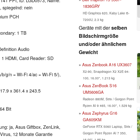
l 141 PPI, ID: LGD0573, Name:
1836GRY
spiegelnd: nein
HD Graphics 620, Kaby Lake i5-
emium PCH
7200U, 2.3 kg
Geräte mit der
selben
condary: 1 TB
Bildschirmgröße
und/oder ähnlichem
efinition Audio
Gewicht
, 1 HDMI, Card Reader: SD
Asus Zenbook A16 UX3607
X2-90, Snapdragon X2 X2E-94-
b/g/n = Wi-Fi 4/ac = Wi-Fi 5/),
100, 16.00", 1.213 kg
Asus ZenBook S16
 17.9 x 361.4 x 243.5
UM5606GA
Radeon 880M, Strix / Gorgon Point
Ryzen AI 9 465, 16.00", 1.529 kg
64 Bit
Asus Zephyrus G16
GA605KM
ung: ja, Asus Giftbox, ZenLink,
GeForce RTX 5060 Laptop, Strix /
Gorgon Point Ryzen AI 7 350,
Virus, 12 Monate Garantie
16.00", 1.85 kg