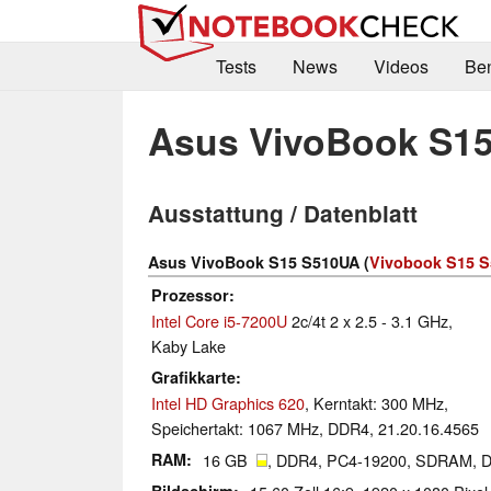
Tests
News
Videos
Be
Asus VivoBook S1
Ausstattung / Datenblatt
Asus VivoBook S15 S510UA (
Vivobook S15 S
Prozessor
Intel Core i5-7200U
2c/4t 2 x 2.5 - 3.1 GHz,
Kaby Lake
Grafikkarte
Intel HD Graphics 620
, Kerntakt: 300 MHz,
Speichertakt: 1067 MHz, DDR4, 21.20.16.4565
RAM
16 GB
, DDR4, PC4-19200, SDRAM, Du