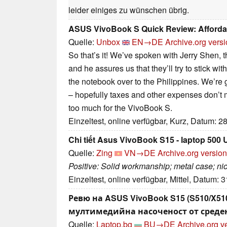
leider einiges zu wünschen übrig.
ASUS VivoBook S Quick Review: Afforda
Quelle:
Unbox
EN→DE
Archive.org vers
So that’s it! We’ve spoken with Jerry Shen,
and he assures us that they’ll try to stick w
the notebook over to the Philippines. We’re 
– hopefully taxes and other expenses don’t 
too much for the VivoBook S.
Einzeltest, online verfügbar, Kurz, Datum: 2
Chi tiết Asus VivoBook S15 - laptop 500
Quelle:
Zing
VN→DE
Archive.org version
Positive: Solid workmanship; metal case; nic
Einzeltest, online verfügbar, Mittel, Datum: 
Ревю на ASUS VivoBook S15 (S510/X51
мултимедийна насоченост от среде
Quelle:
Laptop.bg
BU→DE
Archive.org v