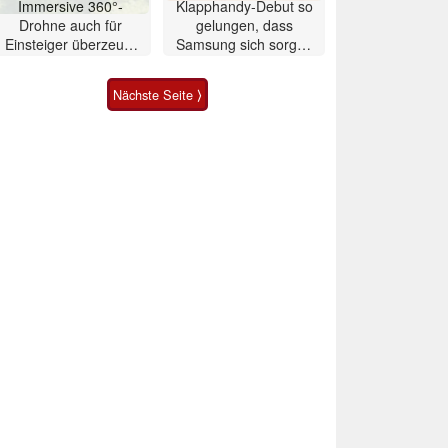
Immersive 360°-
Klapphandy-Debut so
Drohne auch für
gelungen, dass
Einsteiger überzeugt
Samsung sich sorgen
mit Einschränkungen
muss? – Razr Fold
Smartphone im Test
Nächste Seite ⟩