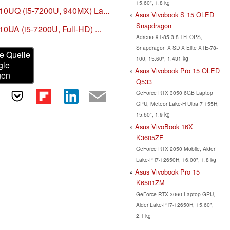
15.60", 1.8 kg
10UQ (i5-7200U, 940MX) La...
Asus Vivobook S 15 OLED
Snapdragon
0UA (i5-7200U, Full-HD) ...
Adreno X1-85 3.8 TFLOPS,
Snapdragon X SD X Elite X1E-78-
e Quelle
100, 15.60", 1.431 kg
gle
Asus Vivobook Pro 15 OLED
gen
Q533
GeForce RTX 3050 6GB Laptop
GPU, Meteor Lake-H Ultra 7 155H,
15.60", 1.9 kg
Asus VivoBook 16X
K3605ZF
GeForce RTX 2050 Mobile, Alder
Lake-P i7-12650H, 16.00", 1.8 kg
Asus Vivobook Pro 15
K6501ZM
GeForce RTX 3060 Laptop GPU,
Alder Lake-P i7-12650H, 15.60",
2.1 kg