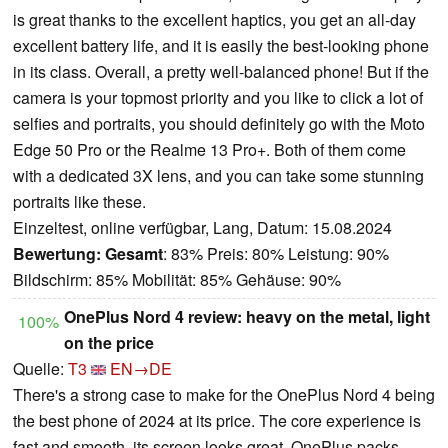
is great thanks to the excellent haptics, you get an all-day
excellent battery life, and it is easily the best-looking phone
in its class. Overall, a pretty well-balanced phone! But if the
camera is your topmost priority and you like to click a lot of
selfies and portraits, you should definitely go with the Moto
Edge 50 Pro or the Realme 13 Pro+. Both of them come
with a dedicated 3X lens, and you can take some stunning
portraits like these.
Einzeltest, online verfügbar, Lang, Datum: 15.08.2024
Bewertung:
Gesamt
: 83% Preis: 80% Leistung: 90%
Bildschirm: 85% Mobilität: 85% Gehäuse: 90%
OnePlus Nord 4 review: heavy on the metal, light
100%
on the price
Quelle:
T3
EN→DE
There's a strong case to make for the OnePlus Nord 4 being
the best phone of 2024 at its price. The core experience is
fast and smooth, its screen looks great, OnePlus packs