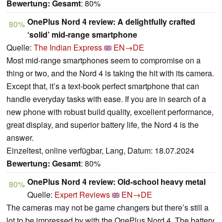
Bewertung:
Gesamt
: 80%
OnePlus Nord 4 review: A delightfully crafted
80%
‘solid’ mid-range smartphone
Quelle:
The Indian Express
EN→DE
Most mid-range smartphones seem to compromise on a
thing or two, and the Nord 4 is taking the hit with its camera.
Except that, it’s a text-book perfect smartphone that can
handle everyday tasks with ease. If you are in search of a
new phone with robust build quality, excellent performance,
great display, and superior battery life, the Nord 4 is the
answer.
Einzeltest, online verfügbar, Lang, Datum: 18.07.2024
Bewertung:
Gesamt
: 80%
OnePlus Nord 4 review: Old-school heavy metal
80%
Quelle:
Expert Reviews
EN→DE
The cameras may not be game changers but there’s still a
lot to be impressed by with the OnePlus Nord 4. The battery