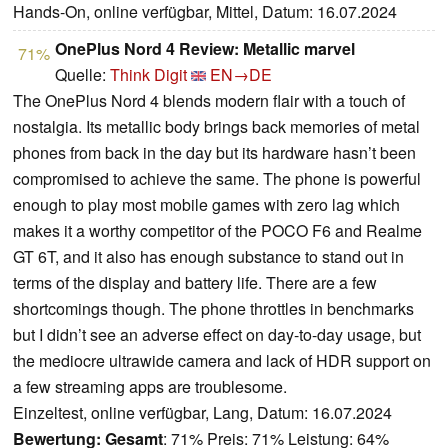
Hands-On, online verfügbar, Mittel, Datum: 16.07.2024
OnePlus Nord 4 Review: Metallic marvel
71%
Quelle:
Think Digit
EN→DE
The OnePlus Nord 4 blends modern flair with a touch of
nostalgia. Its metallic body brings back memories of metal
phones from back in the day but its hardware hasn’t been
compromised to achieve the same. The phone is powerful
enough to play most mobile games with zero lag which
makes it a worthy competitor of the POCO F6 and Realme
GT 6T, and it also has enough substance to stand out in
terms of the display and battery life. There are a few
shortcomings though. The phone throttles in benchmarks
but I didn’t see an adverse effect on day-to-day usage, but
the mediocre ultrawide camera and lack of HDR support on
a few streaming apps are troublesome.
Einzeltest, online verfügbar, Lang, Datum: 16.07.2024
Bewertung:
Gesamt
: 71% Preis: 71% Leistung: 64%