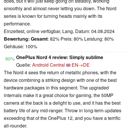
does, but it will just keep going on steadily, working
smoothly and almost never letting you down. The Nord
series is known for turning heads mainly with its
performance.
Einzeltest, online verfügbar, Lang, Datum: 04.08.2024
Bewertung:
Gesamt
: 82% Preis: 80% Leistung: 80%
Gehäuse: 100%
OnePlus Nord 4 review: Simply sublime
90%
Quelle:
Android Central
EN→DE
The Nord 4 sees the return of metallic phones, with the
device combining a striking design with one of the best
hardware packages in this segment. The upgraded
internals make it a great choice for gaming, the 50MP
camera at the back is a delight to use, and it has the best
battery life of any mid-ranger. Throw in long-term updates
exceeding that of the OnePlus 12, and you have a terrific
all-rounder.