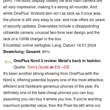
point. The build, display, battery life and main camera are
all very impressive, making it a strong all-rounder. And
while OnePlus’ Android skin isn’t as slick as it once was,
the phone is still very easy to use, and now offers six years
of security updates. Downsides include a disappointing
ultrawide camera, unusual two-tone rear design and the
lack of a 100W charger in the box.
Einzeltest, online verfügbar, Lang, Datum: 16.07.2024
Bewertung:
Gesamt
: 90%
OnePlus Nord 4 review: Metal's back in fashion
80%
Quelle:
Tom's Guide
EN→DE
It's been another strong showing from OnePlus with the
Nord 4, offering potential buyers one of the most attractive,
efficient and hardware-generous phones of the year. It's
definitely one of the best cheap phones you can buy,
assuming you can buy it where you live. If you're wanting
maximum potential value, then the Pixel 8a still wins out