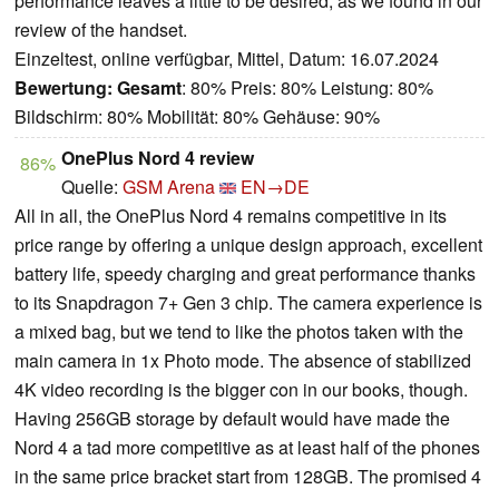
performance leaves a little to be desired, as we found in our
review of the handset.
Einzeltest, online verfügbar, Mittel, Datum: 16.07.2024
Bewertung:
Gesamt
: 80% Preis: 80% Leistung: 80%
Bildschirm: 80% Mobilität: 80% Gehäuse: 90%
OnePlus Nord 4 review
86%
Quelle:
GSM Arena
EN→DE
All in all, the OnePlus Nord 4 remains competitive in its
price range by offering a unique design approach, excellent
battery life, speedy charging and great performance thanks
to its Snapdragon 7+ Gen 3 chip. The camera experience is
a mixed bag, but we tend to like the photos taken with the
main camera in 1x Photo mode. The absence of stabilized
4K video recording is the bigger con in our books, though.
Having 256GB storage by default would have made the
Nord 4 a tad more competitive as at least half of the phones
in the same price bracket start from 128GB. The promised 4