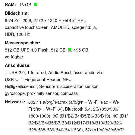
RAM
16 GB
Bildschirm
6.74 Zoll 20:9, 2772 x 1240 Pixel 451 PPI,
capacitive touchscreen, AMOLED, spiegelnd: ja,
HDR, 120 Hz
Massenspeicher
512 GB UFS 4.0 Flash, 512 GB
, 495 GB
verfügbar
Anschlüsse
1 USB 2.0, 1 Infrared, Audio Anschlüsse: audio via
USB-C, 1 Fingerprint Reader, NFC,
Helligkeitssensor, Sensoren: acceleration sensor,
gyroscope, proximity sensor, compass
Netzwerk
802.11 a/b/g/n/ac/ax (a/b/g/n = Wi-Fi 4/ac = Wi-
Fi 5/ax = Wi-Fi 6/), Bluetooth 5.4, 2G (850/​900/​
1800/​1900), 3G (B1/​B2/​B4/​B5/​B6/​B8/​B19), 4G (B1/​
B2/​B3/​B4/​B5/​B7/​B8/​B12/​B17/​B18/​B19/​B20/​B26/​
B28/​B38/​B39/​B40/​B41/​B66), 5G (n1/​n2/​n3/​n5/​n7/​