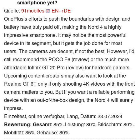
smartphone yet?
Quelle:
91mobiles
EN→DE
OnePlus’s efforts to push the boundaries with design and
battery have truly paid off, making the Nord 4 a highly
impressive smartphone. It may not be the most powerful
device in its segment, but it gets the job done for most
users. The cameras are decent, if not the best. However, I’d
still recommend the POCO F6 (review) or the much more
affordable Infinix GT 20 Pro (review) for hardcore gamers.
Upcoming content creators may also want to look at the
Realme GT 6T only if only shooting 4K videos with the front
camera matters to you. But if you want a reliable performing
device with an out-of-the-box design, the Nord 4 will surely
impress.
Einzeltest, online verfügbar, Lang, Datum: 23.07.2024
Bewertung:
Gesamt
: 85% Leistung: 80% Bildschirm: 80%
Mobilität: 85% Gehäuse: 80%