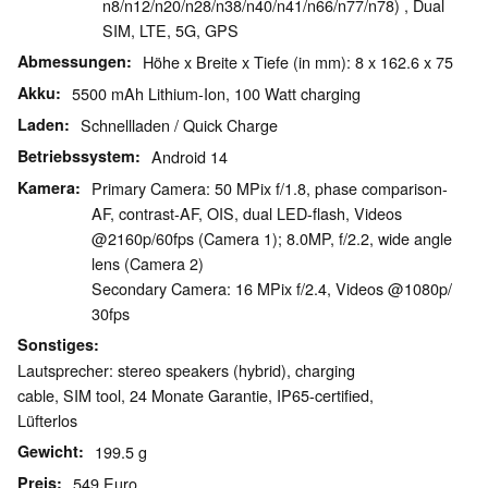
n8/​n12/​n20/​n28/​n38/​n40/​n41/​n66/​n77/​n78) , Dual
SIM, LTE, 5G, GPS
Abmessungen
Höhe x Breite x Tiefe (in mm): 8 x 162.6 x 75
Akku
5500 mAh Lithium-Ion, 100 Watt charging
Laden
Schnellladen / Quick Charge
Betriebssystem
Android 14
Kamera
Primary Camera: 50 MPix f/​1.8, phase comparison-
AF, contrast-AF, OIS, dual LED-flash, Videos
@2160p/​60fps (Camera 1); 8.0MP, f/​2.2, wide angle
lens (Camera 2)
Secondary Camera: 16 MPix f/​2.4, Videos @1080p/​
30fps
Sonstiges
Lautsprecher: stereo speakers (hybrid), charging
cable, SIM tool, 24 Monate Garantie, IP65-certified,
Lüfterlos
Gewicht
199.5 g
Preis
549 Euro