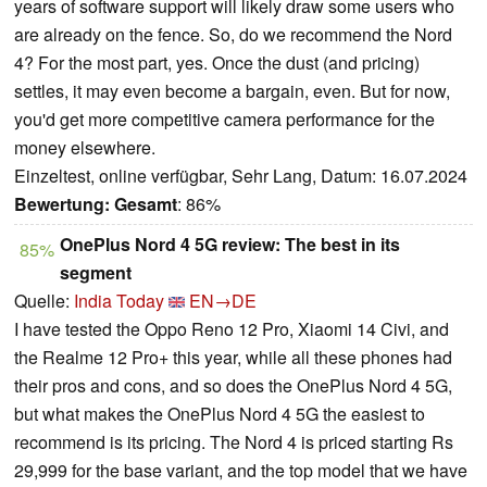
years of software support will likely draw some users who
are already on the fence. So, do we recommend the Nord
4? For the most part, yes. Once the dust (and pricing)
settles, it may even become a bargain, even. But for now,
you'd get more competitive camera performance for the
money elsewhere.
Einzeltest, online verfügbar, Sehr Lang, Datum: 16.07.2024
Bewertung:
Gesamt
: 86%
OnePlus Nord 4 5G review: The best in its
85%
segment
Quelle:
India Today
EN→DE
I have tested the Oppo Reno 12 Pro, Xiaomi 14 Civi, and
the Realme 12 Pro+ this year, while all these phones had
their pros and cons, and so does the OnePlus Nord 4 5G,
but what makes the OnePlus Nord 4 5G the easiest to
recommend is its pricing. The Nord 4 is priced starting Rs
29,999 for the base variant, and the top model that we have