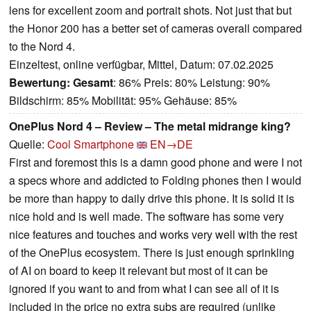
lens for excellent zoom and portrait shots. Not just that but
the Honor 200 has a better set of cameras overall compared
to the Nord 4.
Einzeltest, online verfügbar, Mittel, Datum: 07.02.2025
Bewertung:
Gesamt
: 86% Preis: 80% Leistung: 90%
Bildschirm: 85% Mobilität: 95% Gehäuse: 85%
OnePlus Nord 4 – Review – The metal midrange king?
Quelle:
Cool Smartphone
EN→DE
First and foremost this is a damn good phone and were I not
a specs whore and addicted to Folding phones then I would
be more than happy to daily drive this phone. It is solid it is
nice hold and is well made. The software has some very
nice features and touches and works very well with the rest
of the OnePlus ecosystem. There is just enough sprinkling
of AI on board to keep it relevant but most of it can be
ignored if you want to and from what I can see all of it is
included in the price no extra subs are required (unlike