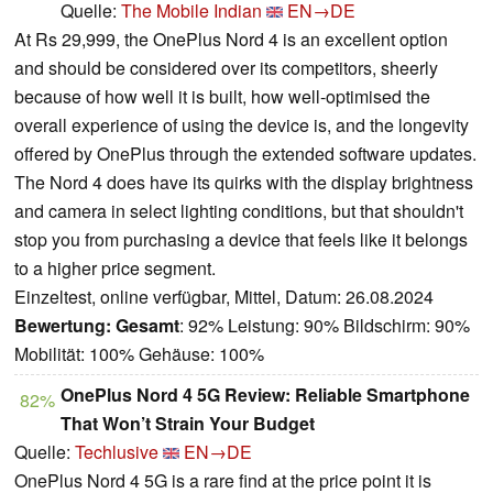
Quelle:
The Mobile Indian
EN→DE
At Rs 29,999, the OnePlus Nord 4 is an excellent option
and should be considered over its competitors, sheerly
because of how well it is built, how well-optimised the
overall experience of using the device is, and the longevity
offered by OnePlus through the extended software updates.
The Nord 4 does have its quirks with the display brightness
and camera in select lighting conditions, but that shouldn't
stop you from purchasing a device that feels like it belongs
to a higher price segment.
Einzeltest, online verfügbar, Mittel, Datum: 26.08.2024
Bewertung:
Gesamt
: 92% Leistung: 90% Bildschirm: 90%
Mobilität: 100% Gehäuse: 100%
OnePlus Nord 4 5G Review: Reliable Smartphone
82%
That Won’t Strain Your Budget
Quelle:
Techlusive
EN→DE
OnePlus Nord 4 5G is a rare find at the price point it is