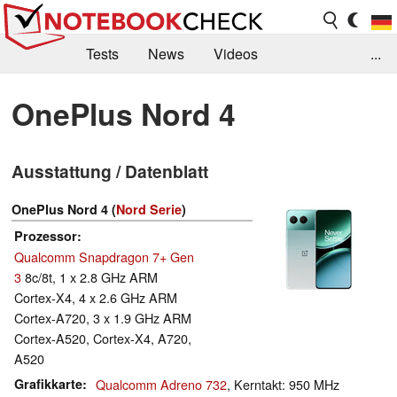
Tests
News
Videos
...
Benchmarks & Tech
Externe Tests
OnePlus Nord 4
Kaufberatung
Deals
Suche
Jobs
Ausstattung / Datenblatt
Forum
OnePlus Nord 4 (
Nord Serie
)
Prozessor
Qualcomm Snapdragon 7+ Gen
3
8c/8t, 1 x 2.8 GHz ARM
Cortex-X4, 4 x 2.6 GHz ARM
Cortex-A720, 3 x 1.9 GHz ARM
Cortex-A520, Cortex-X4, A720,
A520
Grafikkarte
Qualcomm Adreno 732
, Kerntakt: 950 MHz