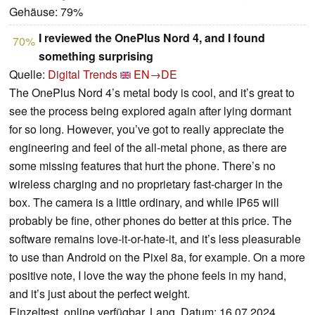
Gehäuse: 79%
I reviewed the OnePlus Nord 4, and I found
70%
something surprising
Quelle:
Digital Trends
EN→DE
The OnePlus Nord 4’s metal body is cool, and it’s great to
see the process being explored again after lying dormant
for so long. However, you’ve got to really appreciate the
engineering and feel of the all-metal phone, as there are
some missing features that hurt the phone. There’s no
wireless charging and no proprietary fast-charger in the
box. The camera is a little ordinary, and while IP65 will
probably be fine, other phones do better at this price. The
software remains love-it-or-hate-it, and it’s less pleasurable
to use than Android on the Pixel 8a, for example. On a more
positive note, I love the way the phone feels in my hand,
and it’s just about the perfect weight.
Einzeltest, online verfügbar, Lang, Datum: 16.07.2024