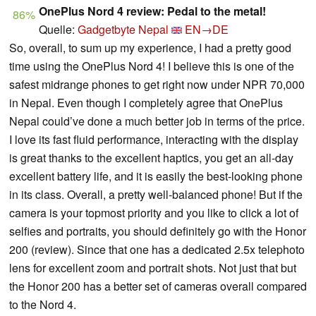
OnePlus Nord 4 review: Pedal to the metal!
86%
Quelle:
Gadgetbyte Nepal
EN→DE
So, overall, to sum up my experience, I had a pretty good
time using the OnePlus Nord 4! I believe this is one of the
safest midrange phones to get right now under NPR 70,000
in Nepal. Even though I completely agree that OnePlus
Nepal could’ve done a much better job in terms of the price.
I love its fast fluid performance, interacting with the display
is great thanks to the excellent haptics, you get an all-day
excellent battery life, and it is easily the best-looking phone
in its class. Overall, a pretty well-balanced phone! But if the
camera is your topmost priority and you like to click a lot of
selfies and portraits, you should definitely go with the Honor
200 (review). Since that one has a dedicated 2.5x telephoto
lens for excellent zoom and portrait shots. Not just that but
the Honor 200 has a better set of cameras overall compared
to the Nord 4.