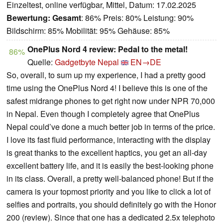
Einzeltest, online verfügbar, Mittel, Datum: 17.02.2025
Bewertung:
Gesamt
: 86% Preis: 80% Leistung: 90%
Bildschirm: 85% Mobilität: 95% Gehäuse: 85%
OnePlus Nord 4 review: Pedal to the metal!
86%
Quelle:
Gadgetbyte Nepal
EN→DE
So, overall, to sum up my experience, I had a pretty good
time using the OnePlus Nord 4! I believe this is one of the
safest midrange phones to get right now under NPR 70,000
in Nepal. Even though I completely agree that OnePlus
Nepal could’ve done a much better job in terms of the price.
I love its fast fluid performance, interacting with the display
is great thanks to the excellent haptics, you get an all-day
excellent battery life, and it is easily the best-looking phone
in its class. Overall, a pretty well-balanced phone! But if the
camera is your topmost priority and you like to click a lot of
selfies and portraits, you should definitely go with the Honor
200 (review). Since that one has a dedicated 2.5x telephoto