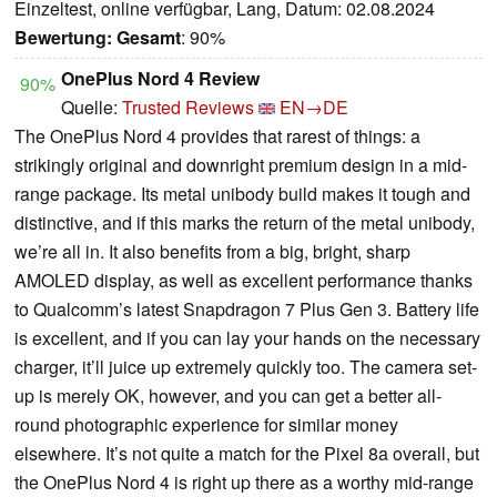
Einzeltest, online verfügbar, Lang, Datum: 02.08.2024
Bewertung:
Gesamt
: 90%
OnePlus Nord 4 Review
90%
Quelle:
Trusted Reviews
EN→DE
The OnePlus Nord 4 provides that rarest of things: a
strikingly original and downright premium design in a mid-
range package. Its metal unibody build makes it tough and
distinctive, and if this marks the return of the metal unibody,
we’re all in. It also benefits from a big, bright, sharp
AMOLED display, as well as excellent performance thanks
to Qualcomm’s latest Snapdragon 7 Plus Gen 3. Battery life
is excellent, and if you can lay your hands on the necessary
charger, it’ll juice up extremely quickly too. The camera set-
up is merely OK, however, and you can get a better all-
round photographic experience for similar money
elsewhere. It’s not quite a match for the Pixel 8a overall, but
the OnePlus Nord 4 is right up there as a worthy mid-range