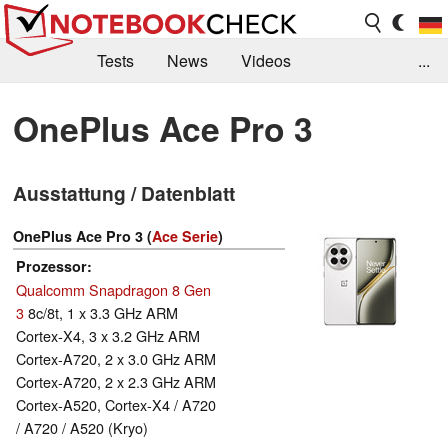
Tests
News
Videos
...
Benchmarks & Tech
Externe Tests
OnePlus Ace Pro 3
Kaufberatung
Deals
Suche
Jobs
Ausstattung / Datenblatt
Forum
OnePlus Ace Pro 3 (
Ace Serie
)
Prozessor
Qualcomm Snapdragon 8 Gen
3
8c/8t, 1 x 3.3 GHz ARM
Cortex-X4, 3 x 3.2 GHz ARM
Cortex-A720, 2 x 3.0 GHz ARM
Cortex-A720, 2 x 2.3 GHz ARM
Cortex-A520, Cortex-X4 / A720
/ A720 / A520 (Kryo)