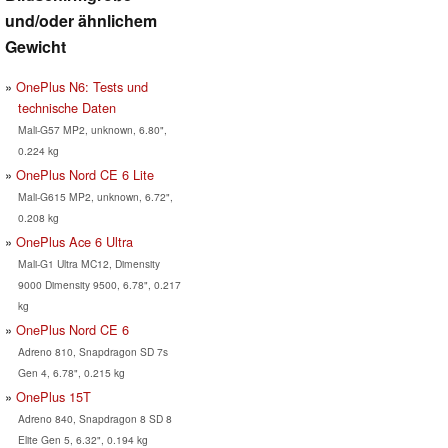
und/oder ähnlichem
Gewicht
OnePlus N6: Tests und
technische Daten
Mali-G57 MP2, unknown, 6.80",
0.224 kg
OnePlus Nord CE 6 Lite
Mali-G615 MP2, unknown, 6.72",
0.208 kg
OnePlus Ace 6 Ultra
Mali-G1 Ultra MC12, Dimensity
9000 Dimensity 9500, 6.78", 0.217
kg
OnePlus Nord CE 6
Adreno 810, Snapdragon SD 7s
Gen 4, 6.78", 0.215 kg
OnePlus 15T
Adreno 840, Snapdragon 8 SD 8
Elite Gen 5, 6.32", 0.194 kg