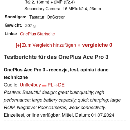
(f/2.2, 16mm) + 2MP (f/2.4)
Secondary Camera: 16 MPix f/2.4, 26mm
Sonstiges
Tastatur: OnScreen
Gewicht
207 g
Links
OnePlus Startseite
» vergleiche
0
[+] Zum Vergleich hinzufügen
Testberichte für das OnePlus Ace Pro 3
OnePlus Ace Pro 3 - recenzja, test, opinia i dane
techniczne
Quelle:
Unite4buy
PL→DE
Positive: Beautiful design; great built quality; high
performance; large battery capacity; quick charging; large
ROM. Negative: Poor cameras; weak connectivity.
Einzeltest, online verfügbar, Mittel, Datum: 01.07.2024