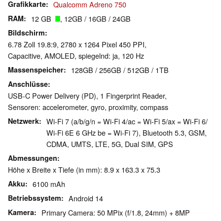
Grafikkarte
Qualcomm Adreno 750
RAM
12 GB
, 12GB / 16GB / 24GB
Bildschirm
6.78 Zoll 19.8:9, 2780 x 1264 Pixel 450 PPI,
Capacitive, AMOLED, spiegelnd: ja, 120 Hz
Massenspeicher
128GB / 256GB / 512GB / 1TB
Anschlüsse
USB-C Power Delivery (PD), 1 Fingerprint Reader,
Sensoren: accelerometer, gyro, proximity, compass
Netzwerk
Wi-Fi 7 (a/b/g/n = Wi-Fi 4/ac = Wi-Fi 5/ax = Wi-Fi 6/
Wi-Fi 6E 6 GHz be = Wi-Fi 7), Bluetooth 5.3, GSM,
CDMA, UMTS, LTE, 5G, Dual SIM, GPS
Abmessungen
Höhe x Breite x Tiefe (in mm): 8.9 x 163.3 x 75.3
Akku
6100 mAh
Betriebssystem
Android 14
Kamera
Primary Camera: 50 MPix (f/1.8, 24mm) + 8MP