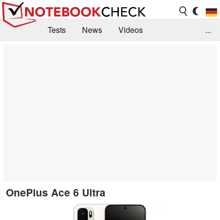
Tests
News
Videos
...
Benchmarks & Tech
Externe Tests
Kaufberatung
Deals
Suche
Jobs
Forum
OnePlus Ace 6 Ultra