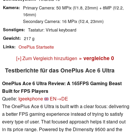
Kamera
Primary Camera: 50 MPix (f/1.8, 23mm) + 8MP (f/2.2,
16mm)
Secondary Camera: 16 MPix (f/2.4, 23mm)
Sonstiges
Tastatur: Virtual keyboard
Gewicht
217 g
Links
OnePlus Startseite
» vergleiche
0
[+] Zum Vergleich hinzufügen
Testberichte für das OnePlus Ace 6 Ultra
OnePlus Ace 6 Ultra Review: A 165FPS Gaming Beast
Built for FPS Players
Quelle:
Igeekphone
EN→DE
The OnePlus Ace 6 Ultra is built with a clear focus: delivering
a better FPS gaming experience instead of trying to satisfy
every type of user. That focused approach helps it stand out
in its price range. Powered by the Dimensity 9500 and the