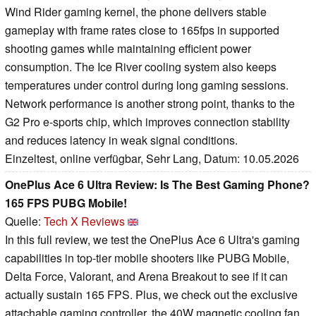
Wind Rider gaming kernel, the phone delivers stable
gameplay with frame rates close to 165fps in supported
shooting games while maintaining efficient power
consumption. The Ice River cooling system also keeps
temperatures under control during long gaming sessions.
Network performance is another strong point, thanks to the
G2 Pro e-sports chip, which improves connection stability
and reduces latency in weak signal conditions.
Einzeltest, online verfügbar, Sehr Lang, Datum: 10.05.2026
OnePlus Ace 6 Ultra Review: Is The Best Gaming Phone?
165 FPS PUBG Mobile!
Quelle:
Tech X Reviews
In this full review, we test the OnePlus Ace 6 Ultra's gaming
capabilities in top-tier mobile shooters like PUBG Mobile,
Delta Force, Valorant, and Arena Breakout to see if it can
actually sustain 165 FPS. Plus, we check out the exclusive
attachable gaming controller, the 40W magnetic cooling fan,