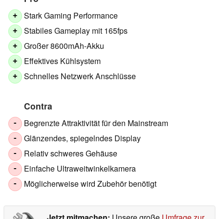
Stark Gaming Performance
+
Stabiles Gameplay mit 165fps
+
Großer 8600mAh-Akku
+
Effektives Kühlsystem
+
Schnelles Netzwerk Anschlüsse
+
Contra
Begrenzte Attraktivität für den Mainstream
-
Glänzendes, spiegelndes Display
-
Relativ schweres Gehäuse
-
Einfache Ultraweitwinkelkamera
-
Möglicherweise wird Zubehör benötigt
-
Jetzt mitmachen:
Unsere große
Umfrage zur