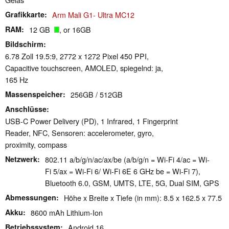
Grafikkarte
Arm Mali G1- Ultra MC12
RAM
12 GB
, or 16GB
Bildschirm
6.78 Zoll 19.5:9, 2772 x 1272 Pixel 450 PPI,
Capacitive touchscreen, AMOLED, spiegelnd: ja,
165 Hz
Massenspeicher
256GB / 512GB
Anschlüsse
USB-C Power Delivery (PD), 1 Infrared, 1 Fingerprint
Reader, NFC, Sensoren: accelerometer, gyro,
proximity, compass
Netzwerk
802.11 a/​b/​g/​n/​ac/​ax/​be (a/b/g/n = Wi-Fi 4/ac = Wi-
Fi 5/ax = Wi-Fi 6/ Wi-Fi 6E 6 GHz be = Wi-Fi 7),
Bluetooth 6.0, GSM, UMTS, LTE, 5G, Dual SIM, GPS
Abmessungen
Höhe x Breite x Tiefe (in mm): 8.5 x 162.5 x 77.5
Akku
8600 mAh Lithium-Ion
Betriebssystem
Android 16