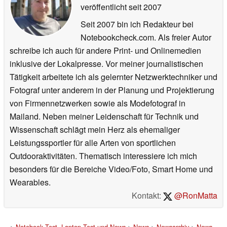
veröffentlicht
seit 2007
Seit 2007 bin ich Redakteur bei
Notebookcheck.com. Als freier Autor
schreibe ich auch für andere Print- und Onlinemedien
inklusive der Lokalpresse. Vor meiner journalistischen
Tätigkeit arbeitete ich als gelernter Netzwerktechniker und
Fotograf unter anderem in der Planung und Projektierung
von Firmennetzwerken sowie als Modefotograf in
Mailand. Neben meiner Leidenschaft für Technik und
Wissenschaft schlägt mein Herz als ehemaliger
Leistungssportler für alle Arten von sportlichen
Outdooraktivitäten. Thematisch interessiere ich mich
besonders für die Bereiche Video/Foto, Smart Home und
Wearables.
Kontakt:
@RonMatta
>
Notebook Test, Laptop Test und News
>
News
>
Newsarchiv
>
News