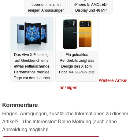
übernommen, mit
iPhone 5, AMOLED-
einigen Anpassungen
Display und 48 MP
Dual-Kamera
07.04.2022
06.04.2022
Das Vivo X Fold zeigt
Ein geleaktes
auf Geekbench eine
Renderbild zeigt das
etwas enttäuschende
Design des Xiaomi
Performance, wenige
Poco M4 5G
06.04.2022
Tage vor dem Launch
Weitere Artikel
06.04.2022
anzeigen
Kommentare
Fragen, Anregungen, zusätzliche Informationen zu diesem
Artikel? - Uns interessiert Deine Meinung (auch ohne
Anmeldung möglich)!