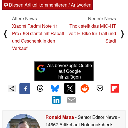
Diesen Artikel kommentieren / Antworten
Ältere News
Neuere News
Xiaomi Redmi Note 11
Thok stellt das MIG-HT
⟨
⟩
Pro+ 5G startet mit Rabatt
vor: E-Bike für Trail und
und Geschenk in den
Stadt
Verkauf
Als bevorzugte Quelle
auf Google
hinzufügen
Ronald Matta
- Senior Editor News
-
14667 Artikel auf Notebookcheck