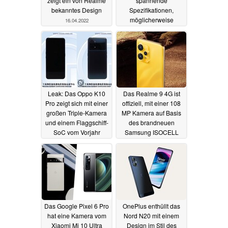
zeigt ein von Realme
spannende
bekanntes Design
Spezifikationen,
möglicherweise
16.04.2022
umgelabeltes Realme
GT Neo 3
08.04.2022
Leak: Das Oppo K10
Das Realme 9 4G ist
Pro zeigt sich mit einer
offiziell, mit einer 108
großen Triple-Kamera
MP Kamera auf Basis
und einem Flaggschiff-
des brandneuen
SoC vom Vorjahr
Samsung ISOCELL
HM6
07.04.2022
07.04.2022
Das Google Pixel 6 Pro
OnePlus enthüllt das
hat eine Kamera vom
Nord N20 mit einem
Xiaomi Mi 10 Ultra
Design im Stil des