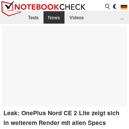
Tests
News
Videos
...
Benchmarks & Tech
Externe Tests
Kaufberatung
Deals
Suche
Jobs
Forum
Leak: OnePlus Nord CE 2 Lite zeigt sich
in weiterem Render mit allen Specs