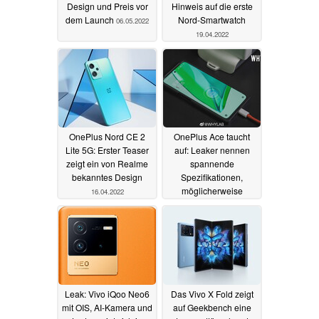
Design und Preis vor
Hinweis auf die erste
dem Launch
Nord-Smartwatch
06.05.2022
19.04.2022
OnePlus Nord CE 2
OnePlus Ace taucht
Lite 5G: Erster Teaser
auf: Leaker nennen
zeigt ein von Realme
spannende
bekanntes Design
Spezifikationen,
möglicherweise
16.04.2022
umgelabeltes Realme
GT Neo 3
08.04.2022
Leak: Vivo iQoo Neo6
Das Vivo X Fold zeigt
mit OIS, AI-Kamera und
auf Geekbench eine