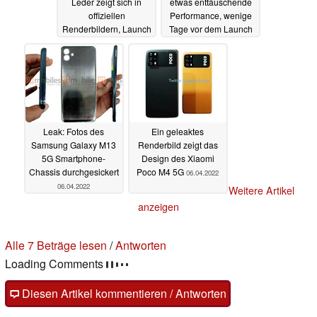
Leder zeigt sich in
etwas enttäuschende
offiziellen
Performance, wenige
Renderbildern, Launch
Tage vor dem Launch
am 13. April
06.04.2022
06.04.2022
Leak: Fotos des
Ein geleaktes
Samsung Galaxy M13
Renderbild zeigt das
5G Smartphone-
Design des Xiaomi
Chassis durchgesickert
Poco M4 5G
06.04.2022
06.04.2022
Weitere Artikel
anzeigen
Alle 7 Beträge lesen
/
Antworten
Loading Comments
Diesen Artikel kommentieren / Antworten