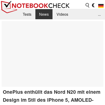
Tests
News
Videos
...
Benchmarks & Tech
Externe Tests
Kaufberatung
Deals
Suche
Jobs
Forum
OnePlus enthüllt das Nord N20 mit einem
Design im Stil des iPhone 5, AMOLED-