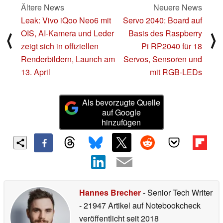
Ältere News
Neuere News
Leak: Vivo iQoo Neo6 mit
Servo 2040: Board auf
OIS, AI-Kamera und Leder
Basis des Raspberry
⟨
⟩
zeigt sich in offiziellen
Pi RP2040 für 18
Renderbildern, Launch am
Servos, Sensoren und
13. April
mit RGB-LEDs
Als bevorzugte Quelle
auf Google
hinzufügen
Hannes Brecher
- Senior Tech Writer
- 21947 Artikel auf Notebookcheck
veröffentlicht
seit 2018