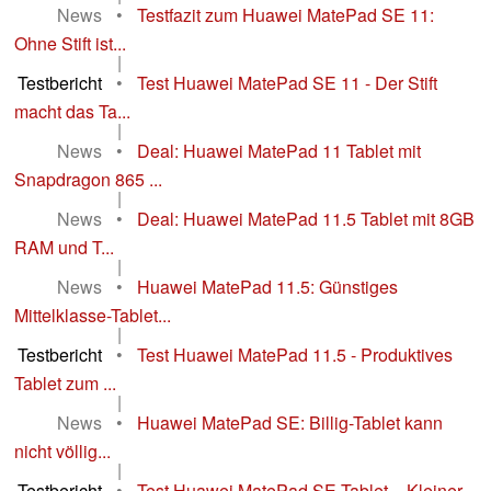
News
•
Testfazit zum Huawei MatePad SE 11:
Ohne Stift ist...
|
Testbericht
•
Test Huawei MatePad SE 11 - Der Stift
macht das Ta...
|
News
•
Deal: Huawei MatePad 11 Tablet mit
Snapdragon 865 ...
|
News
•
Deal: Huawei MatePad 11.5 Tablet mit 8GB
RAM und T...
|
News
•
Huawei MatePad 11.5: Günstiges
Mittelklasse-Tablet...
|
Testbericht
•
Test Huawei MatePad 11.5 - Produktives
Tablet zum ...
|
News
•
Huawei MatePad SE: Billig-Tablet kann
nicht völlig...
|
Testbericht
•
Test Huawei MatePad SE Tablet – Kleiner