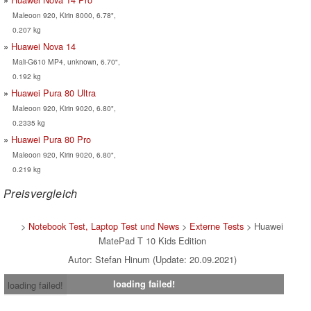
Maleoon 920, Kirin 8000, 6.78",
0.207 kg
Huawei Nova 14
Mali-G610 MP4, unknown, 6.70",
0.192 kg
Huawei Pura 80 Ultra
Maleoon 920, Kirin 9020, 6.80",
0.2335 kg
Huawei Pura 80 Pro
Maleoon 920, Kirin 9020, 6.80",
0.219 kg
Preisvergleich
>
Notebook Test, Laptop Test und News
>
Externe Tests
> Huawei
MatePad T 10 Kids Edition
Autor: Stefan Hinum (Update: 20.09.2021)
loading failed!
loading failed!