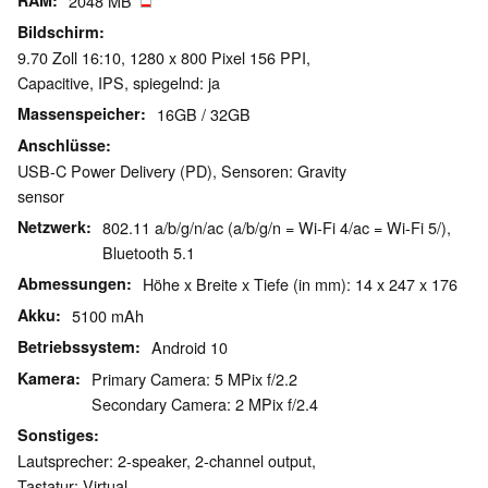
RAM
2048 MB
Bildschirm
9.70 Zoll 16:10, 1280 x 800 Pixel 156 PPI,
Capacitive, IPS, spiegelnd: ja
Massenspeicher
16GB / 32GB
Anschlüsse
USB-C Power Delivery (PD), Sensoren: Gravity
sensor
Netzwerk
802.11 a/b/g/n/ac (a/b/g/n = Wi-Fi 4/ac = Wi-Fi 5/),
Bluetooth 5.1
Abmessungen
Höhe x Breite x Tiefe (in mm): 14 x 247 x 176
Akku
5100 mAh
Betriebssystem
Android 10
Kamera
Primary Camera: 5 MPix f/2.2
Secondary Camera: 2 MPix f/2.4
Sonstiges
Lautsprecher: 2-speaker, 2-channel output,
Tastatur: Virtual