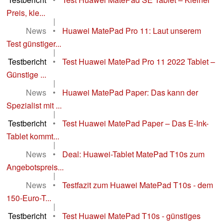
Preis, kle...
|
News
•
Huawei MatePad Pro 11: Laut unserem
Test günstiger...
|
Testbericht
•
Test Huawei MatePad Pro 11 2022 Tablet –
Günstige ...
|
News
•
Huawei MatePad Paper: Das kann der
Spezialist mit ...
|
Testbericht
•
Test Huawei MatePad Paper – Das E-Ink-
Tablet kommt...
|
News
•
Deal: Huawei-Tablet MatePad T10s zum
Angebotspreis...
|
News
•
Testfazit zum Huawei MatePad T10s - dem
150-Euro-T...
|
Testbericht
•
Test Huawei MatePad T10s - günstiges