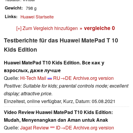
Gewicht
798 g
Links
Huawei Startseite
» vergleiche
0
[+] Zum Vergleich hinzufügen
Testberichte für das Huawei MatePad T 10
Kids Edition
Huawei MatePad T10 Kids Edition. Все как у
взрослых, даже лучше
Quelle:
Hi-Tech Mail
RU→DE
Archive.org version
Positive: Suitable for kids; parental controls mode; excellent
display; attractive price.
Einzeltest, online verfügbar, Kurz, Datum: 05.08.2021
Video Review Huawei MatePad T10 Kids Edition:
Mudah, Menyenangkan dan Aman untuk Anak
Quelle:
Jagat Review
ID→DE
Archive.org version