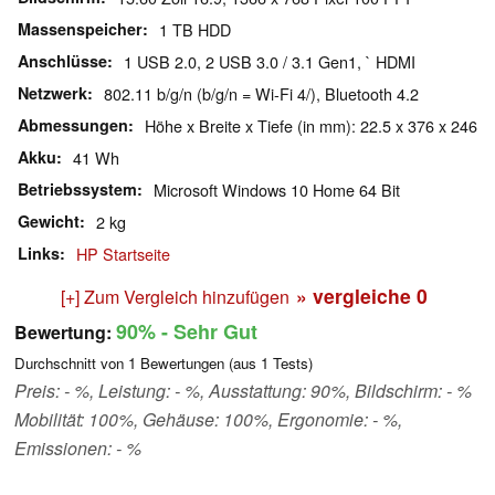
Massenspeicher
1 TB HDD
Anschlüsse
1 USB 2.0, 2 USB 3.0 / 3.1 Gen1, ` HDMI
Netzwerk
802.11 b/g/n (b/g/n = Wi-Fi 4/), Bluetooth 4.2
Abmessungen
Höhe x Breite x Tiefe (in mm): 22.5 x 376 x 246
Akku
41 Wh
Betriebssystem
Microsoft Windows 10 Home 64 Bit
Gewicht
2 kg
Links
HP Startseite
» vergleiche
0
[+] Zum Vergleich hinzufügen
90%
- Sehr Gut
Bewertung:
Durchschnitt von
1
Bewertungen (aus
1
Tests)
Preis: - %, Leistung: - %, Ausstattung: 90%, Bildschirm: - %
Mobilität: 100%, Gehäuse: 100%, Ergonomie: - %,
Emissionen: - %