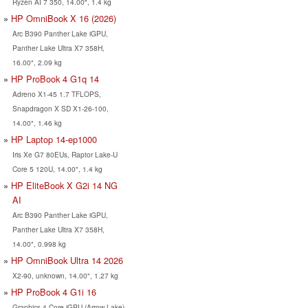
Ryzen AI 7 350, 14.00", 1.4 kg
HP OmniBook X 16 (2026)
Arc B390 Panther Lake iGPU,
Panther Lake Ultra X7 358H,
16.00", 2.09 kg
HP ProBook 4 G1q 14
Adreno X1-45 1.7 TFLOPS,
Snapdragon X SD X1-26-100,
14.00", 1.46 kg
HP Laptop 14-ep1000
Iris Xe G7 80EUs, Raptor Lake-U
Core 5 120U, 14.00", 1.4 kg
HP EliteBook X G2i 14 NG
AI
Arc B390 Panther Lake iGPU,
Panther Lake Ultra X7 358H,
14.00", 0.998 kg
HP OmniBook Ultra 14 2026
X2-90, unknown, 14.00", 1.27 kg
HP ProBook 4 G1i 16
Graphics 4-Core iGPU (Arrow Lake),