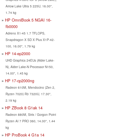
Arrow Lake Ultra 5 225U, 16.00",
1.74 kg
HP OmniBook 5 NGAI 16-
fb0000
Adreno X1-45 1.7 TFLOPS,
Snapdragon X SD X Plus X1P-42-
100, 16.00", 1.79 kg
HP 14-ep2000
UHD Graphics 24EUs (Alder Lake-
N), Alder Lake-N Processor N150,
14.00", 1.45 kg
HP 17-cp2000ng
Radeon 610M, Mendocino (Zen 2,
Ryzen 7020) R3 7320U, 17.30",
2.19 kg
HP ZBook 8 G1ak 14
Radeon 880M, Strix / Gorgon Point
Ryzen AI 7 PRO 360, 14.00", 1.44
kg
HP ProBook 4 G1a 14