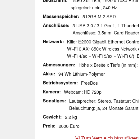
Bildschirm
15.60 Zoll 16:9, 1920 x 1080 Pixe
spiegelnd: nein, 240 Hz
Massenspeicher
512GB M.2 SSD
Anschlüsse
3 USB 3.0 / 3.1 Gen1, 1 Thunderb
Anschlüsse: 3.5mm, Card Reade
Netzwerk
Killer E2600 Gigabit Ethernet Control
Wi-Fi 6 AX1650x Wireless Network 
Wi-Fi 4/ac = Wi-Fi 5/ax = Wi-Fi 6/), 
Abmessungen
Höhe x Breite x Tiefe (in mm):
Akku
94 Wh Lithium-Polymer
Betriebssystem
FreeDos
Kamera
Webcam: HD 720p
Sonstiges
Lautsprecher: Stereo, Tastatur: Chi
Beleuchtung: ja, 24 Monate Garant
Gewicht
2.2 kg
Preis
2000 Euro
[+] Zum Vergleich hinzufügen