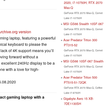
2020, i7-10750H, RTX 2070
Max-Q
GeForce RTX 2070 Max-Q, Comet
Lake i7-10750H
MSI GS66 Stealth 10SF-067
GeForce RTX 2070 Max-Q, Comet
rchive.org version
Lake i7-10750H
ing laptop, featuring a powerful
Acer Predator Triton 300
ical keyboard to please the
PT315-52
 lack of 4K support means you’ll
GeForce RTX 2070 Max-Q, Comet
Lake i7-10750H
oving forward without a
MSI GS66 10SF-067 Stealth
e excellent 240Hz display to be a
GeForce RTX 2070 Max-Q, Comet
e with a love for high-
Lake i7-10750H
Acer Predator Triton 500
06.08.2020
PT515-51-72QK
GeForce RTX 2070 Max-Q, Coffee
Lake i7-9750H
act gaming laptop with a
Gigabyte Aero 15 XB-
7DE1130SH