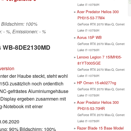
Lake i7-10750H
Acer Predator Helios 300
PH315-53-77M4
, Bildschirm: 100%
GeForce RTX 2070 Max-Q, Comet
Lake i7-10750H
: - %, Emissionen: - %
Aorus 15P WB
GeForce RTX 2070 Max-Q, Comet
15G WB-8DE2130MD
Lake i7-10750H
Lenovo Legion 7 15IMH05-
81YT000SGE
version
GeForce RTX 2070 Max-Q, Comet
ter der Haube steckt, steht wohl
Lake i7-10750H
HP Omen 15-ek0277ng
 15G zusätzlich noch ordentlich
GeForce RTX 2070 Max-Q, Comet
in CNC-gefrästes Aluminiumgehäuse
Lake i7-10750H
es Display ergeben zusammen mit
Acer Predator Helios 300
g-Notebook mit einer
PH315-53-70HR
GeForce RTX 2070 Max-Q, Comet
03.06.2020
Lake i7-10750H
Razer Blade 15 Base Model
tung: 90% Bildschirm: 100%