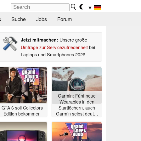
▼
s
Suche
Jobs
Forum
Unsere große
Jetzt mitmachen:
Umfrage zur Servicezufriedenheit
bei
Laptops und Smartphones 2026
Garmin: Fünf neue
Wearables in den
GTA 6 soll Collectors
Startlöchern, auch
Edition bekommen
Garmin selbst deutet
auf Fenix 9-Release