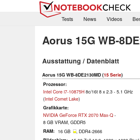
Tests
News
Videos
Be
Aorus 15G WB-8D
Ausstattung / Datenblatt
Aorus 15G WB-8DE2130MD (
15 Serie
)
Prozessor
Intel Core i7-10875H
8c/16t 8 x 2.3 - 5.1 GHz
(
Intel Comet Lake
)
Grafikkarte
NVIDIA GeForce RTX 2070 Max-Q
-
8 GB VRAM, GDDR5
RAM
16 GB
, DDR4-2666