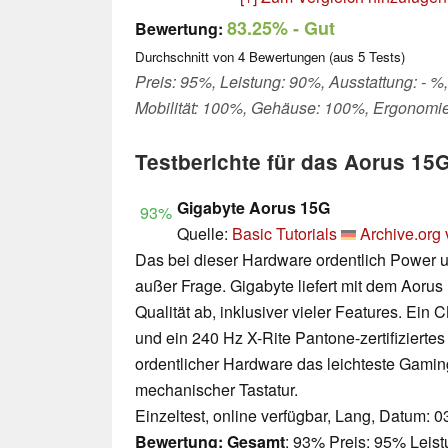
83.25%
- Gut
Bewertung:
Durchschnitt von
4
Bewertungen (aus
5
Tests)
Preis: 95%, Leistung: 90%, Ausstattung: - %
Mobilität: 100%, Gehäuse: 100%, Ergonomie
Testberichte für das Aorus 
Gigabyte Aorus 15G
93%
Quelle:
Basic Tutorials
Archive.org 
Das bei dieser Hardware ordentlich Power un
außer Frage. Gigabyte liefert mit dem Aorus
Qualität ab, inklusiver vieler Features. E
und ein 240 Hz X-Rite Pantone-zertifiziert
ordentlicher Hardware das leichteste Gamin
mechanischer Tastatur.
Einzeltest, online verfügbar, Lang, Datum: 
Bewertung:
Gesamt
: 93% Preis: 95% Leis