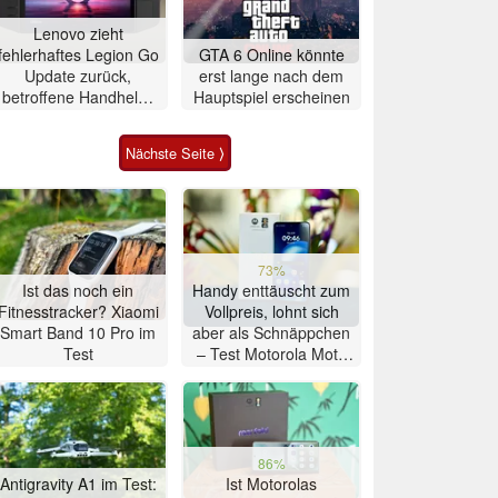
Lenovo zieht
fehlerhaftes Legion Go
GTA 6 Online könnte
Update zurück,
erst lange nach dem
betroffene Handhelds
Hauptspiel erscheinen
bleiben unbrauchbar
Nächste Seite ⟩
73%
Ist das noch ein
Handy enttäuscht zum
Fitnesstracker? Xiaomi
Vollpreis, lohnt sich
Smart Band 10 Pro im
aber als Schnäppchen
Test
– Test Motorola Moto
G47 Smartphone
86%
Antigravity A1 im Test:
Ist Motorolas