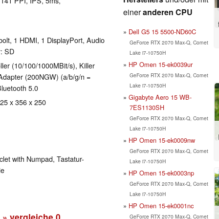
l 141 PPI, IPS, 5ms,
einer
anderen CPU
Dell G5 15 5500-ND60C
olt, 1 HDMI, 1 DisplayPort, Audio
GeForce RTX 2070 Max-Q, Comet
r: SD
Lake i7-10750H
HP Omen 15-ek0039ur
ler (10/100/1000MBit/s), Killer
GeForce RTX 2070 Max-Q, Comet
Adapter (200NGW) (a/b/g/n =
Lake i7-10750H
Bluetooth 5.0
Gigabyte Aero 15 WB-
 25 x 356 x 250
7ES1130SH
GeForce RTX 2070 Max-Q, Comet
Lake i7-10750H
HP Omen 15-ek0009nw
GeForce RTX 2070 Max-Q, Comet
clet with Numpad, Tastatur-
Lake i7-10750H
ie
HP Omen 15-ek0003np
GeForce RTX 2070 Max-Q, Comet
Lake i7-10750H
HP Omen 15-ek0001nc
» vergleiche
0
GeForce RTX 2070 Max-Q, Comet