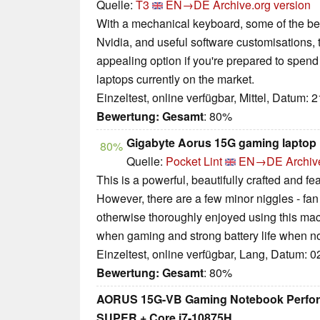
Quelle:
T3
EN→DE
Archive.org version
With a mechanical keyboard, some of the bes
Nvidia, and useful software customisations,
appealing option if you're prepared to spend
laptops currently on the market.
Einzeltest, online verfügbar, Mittel, Datum: 
Bewertung:
Gesamt
: 80%
Gigabyte Aorus 15G gaming laptop 
80%
Quelle:
Pocket Lint
EN→DE
Archiv
This is a powerful, beautifully crafted and 
However, there are a few minor niggles - fan 
otherwise thoroughly enjoyed using this mach
when gaming and strong battery life when no
Einzeltest, online verfügbar, Lang, Datum: 
Bewertung:
Gesamt
: 80%
AORUS 15G-VB Gaming Notebook Perfor
SUPER + Core i7-10875H