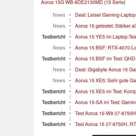
Aorus 15G WB-8DE2130MD
(
15 Serie
)
News
•
Deal: Leiser Gaming-Laptop 
|
News
•
Aorus 15 getestet: Stärker al
|
Testbericht
•
Aorus 15 YE5 im Laptop-Test
|
News
•
Aorus 15 BSF: RTX-4070-Lap
|
Testbericht
•
Aorus 15 BSF im Test: QHD
|
News
•
Deal: Gigabyte Aorus 15 Ga
|
News
•
Aorus 15 XE5: Sehr gute Gam
|
Testbericht
•
Aorus 15 XE5 im Test: Kom
|
Testbericht
•
Aorus 15-SA im Test: Gaming
|
Testbericht
•
Test Aorus 15-W9 (i7-8750H
|
Testbericht
•
Test Aorus 15 (i7-8750H, R