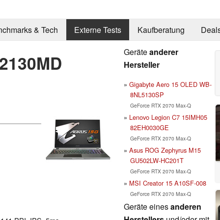
nchmarks & Tech
Externe Tests
Kaufberatung
Deal
Geräte
anderer
E2130MD
Hersteller
Gigabyte Aero 15 OLED WB-
8NL5130SP
GeForce RTX 2070 Max-Q
Lenovo Legion C7 15IMH05
82EH0030GE
GeForce RTX 2070 Max-Q
Asus ROG Zephyrus M15
GU502LW-HC201T
GeForce RTX 2070 Max-Q
MSI Creator 15 A10SF-008
GeForce RTX 2070 Max-Q
Geräte eines
anderen
Herstellers
und/oder mit