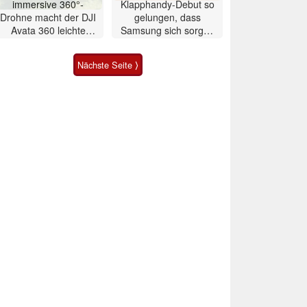
immersive 360°-
Klapphandy-Debut so
Drohne macht der DJI
gelungen, dass
Avata 360 leichte
Samsung sich sorgen
Konkurrenz
muss? – Razr Fold
Smartphone im Test
Nächste Seite ⟩