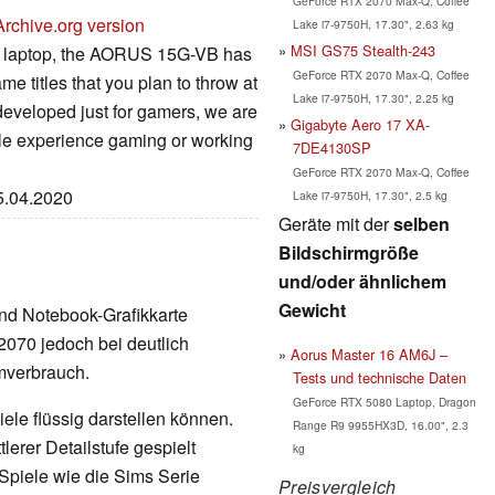
GeForce RTX 2070 Max-Q, Coffee
Archive.org version
Lake i7-9750H, 17.30", 2.63 kg
MSI GS75 Stealth-243
ming laptop, the AORUS 15G-VB has
GeForce RTX 2070 Max-Q, Coffee
ame titles that you plan to throw at
Lake i7-9750H, 17.30", 2.25 kg
e developed just for gamers, we are
Gigabyte Aero 17 XA-
able experience gaming or working
7DE4130SP
GeForce RTX 2070 Max-Q, Coffee
15.04.2020
Lake i7-9750H, 17.30", 2.5 kg
Geräte mit der
selben
Bildschirmgröße
und/oder ähnlichem
Gewicht
nd Notebook-Grafikkarte
070 jedoch bei deutlich
Aorus Master 16 AM6J –
omverbrauch.
Tests und technische Daten
GeForce RTX 5080 Laptop, Dragon
ele flüssig darstellen können.
Range R9 9955HX3D, 16.00", 2.3
erer Detailstufe gespielt
kg
Spiele wie die Sims Serie
Preisvergleich