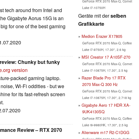
GeForce RTX 2070 Max-Q, Comet
Lake i7-10750H
t tech around from Intel and
Geräte mit der
selben
 the Gigabyte Aorus 15G is an
Grafikkarte
 big for one of the best gaming
Medion Erazer X17805
21.07.2020
GeForce RTX 2070 Max-Q, Coffee
Lake i7-9750H, 17.30", 2.6 kg
MSI Creator 17 A10SF-270
review: Chunky but funky
GeForce RTX 2070 Max-Q, Comet
e.org version
Lake i7-10875H, 17.30", 2.5 kg
feature-packed gaming laptop.
Razer Blade Pro 17 RTX
2070 Max-Q 300 Hz
noise, Wi-Fi oddities - but we
GeForce RTX 2070 Max-Q, Comet
ine for its fast-refresh screen
Lake i7-10875H, 17.30", 2.718 kg
t.
Gigabyte Aero 17 HDR XA-
02.07.2020
9UK4130SQ
GeForce RTX 2070 Max-Q, Coffee
Lake i9-9980HK, 17.30", 2.5 kg
mance Review – RTX 2070
Alienware m17 R2-C1DGG