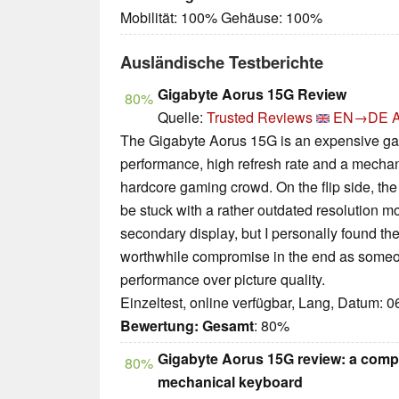
Mobilität: 100% Gehäuse: 100%
Ausländische Testberichte
Gigabyte Aorus 15G Review
80%
Quelle:
Trusted Reviews
EN→DE
A
The Gigabyte Aorus 15G is an expensive gam
performance, high refresh rate and a mechan
hardcore gaming crowd. On the flip side, the
be stuck with a rather outdated resolution m
secondary display, but I personally found th
worthwhile compromise in the end as someon
performance over picture quality.
Einzeltest, online verfügbar, Lang, Datum: 
Bewertung:
Gesamt
: 80%
Gigabyte Aorus 15G review: a comp
80%
mechanical keyboard