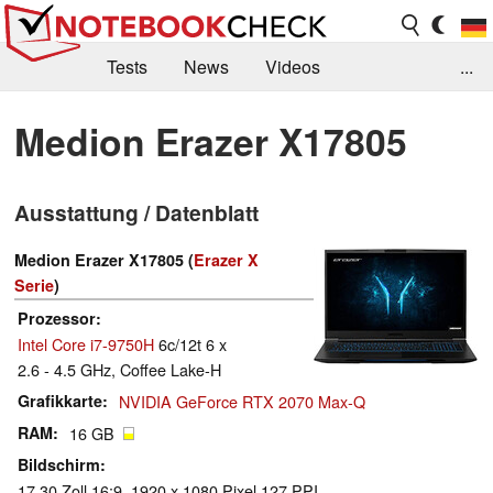
Tests
News
Videos
...
Benchmarks & Tech
Externe Tests
Medion Erazer X17805
Kaufberatung
Deals
Suche
Jobs
Ausstattung / Datenblatt
Forum
Medion Erazer X17805 (
Erazer X
Serie
)
Prozessor
Intel Core i7-9750H
6c/12t 6 x
2.6 - 4.5 GHz, Coffee Lake-H
Grafikkarte
NVIDIA GeForce RTX 2070 Max-Q
RAM
16 GB
Bildschirm
17.30 Zoll 16:9, 1920 x 1080 Pixel 127 PPI,