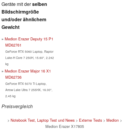
Geräte mit der
selben
Bildschirmgröße
und/oder ähnlichem
Gewicht
Medion Erazer Deputy 15 P1
MD62761
GeForce RTX 5060 Laptop, Raptor
Lake-H Core 7 250H, 15.60", 2.242
kg
Medion Erazer Major 16 X1
MD62736
GeForce RTX 5070 Ti Laptop,
Arrow Lake Ultra 7 255HX, 16.00",
2.45 kg
Preisvergleich
>
Notebook Test, Laptop Test und News
>
Externe Tests
>
Medion
>
Medion Erazer X17805