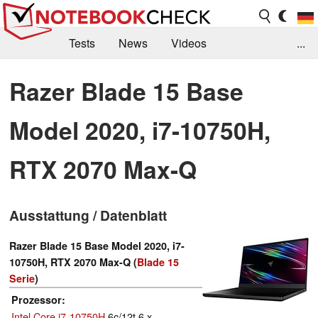
Tests
News
Videos
...
Benchmarks & Tech
Externe Tests
Razer Blade 15 Base
Kaufberatung
Deals
Suche
Jobs
Model 2020, i7-10750H,
Forum
RTX 2070 Max-Q
Ausstattung / Datenblatt
Razer Blade 15 Base Model 2020, i7-
10750H, RTX 2070 Max-Q (
Blade 15
Serie
)
Prozessor
Intel Core i7-10750H
6c/12t 6 x