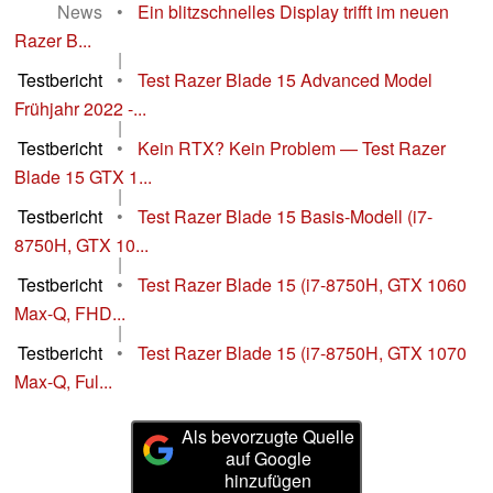
News
•
Ein blitzschnelles Display trifft im neuen
Razer B...
|
Testbericht
•
Test Razer Blade 15 Advanced Model
Frühjahr 2022 -...
|
Testbericht
•
Kein RTX? Kein Problem — Test Razer
Blade 15 GTX 1...
|
Testbericht
•
Test Razer Blade 15 Basis-Modell (i7-
8750H, GTX 10...
|
Testbericht
•
Test Razer Blade 15 (i7-8750H, GTX 1060
Max-Q, FHD...
|
Testbericht
•
Test Razer Blade 15 (i7-8750H, GTX 1070
Max-Q, Ful...
Als bevorzugte Quelle
auf Google
hinzufügen