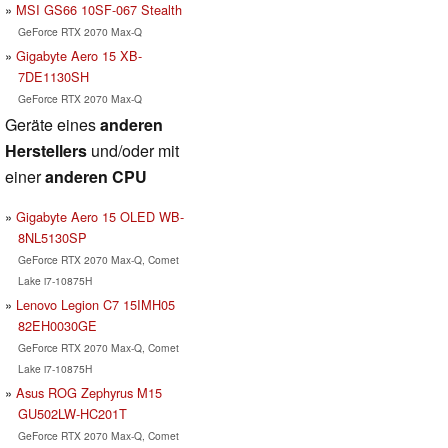
MSI GS66 10SF-067 Stealth
GeForce RTX 2070 Max-Q
Gigabyte Aero 15 XB-
7DE1130SH
GeForce RTX 2070 Max-Q
Geräte eines
anderen
Herstellers
und/oder mit
einer
anderen CPU
Gigabyte Aero 15 OLED WB-
8NL5130SP
GeForce RTX 2070 Max-Q, Comet
Lake i7-10875H
Lenovo Legion C7 15IMH05
82EH0030GE
GeForce RTX 2070 Max-Q, Comet
Lake i7-10875H
Asus ROG Zephyrus M15
GU502LW-HC201T
GeForce RTX 2070 Max-Q, Comet