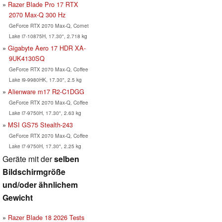
Razer Blade Pro 17 RTX
2070 Max-Q 300 Hz
GeForce RTX 2070 Max-Q, Comet
Lake i7-10875H, 17.30", 2.718 kg
Gigabyte Aero 17 HDR XA-
9UK4130SQ
GeForce RTX 2070 Max-Q, Coffee
Lake i9-9980HK, 17.30", 2.5 kg
Alienware m17 R2-C1DGG
GeForce RTX 2070 Max-Q, Coffee
Lake i7-9750H, 17.30", 2.63 kg
MSI GS75 Stealth-243
GeForce RTX 2070 Max-Q, Coffee
Lake i7-9750H, 17.30", 2.25 kg
Geräte mit der
selben
Bildschirmgröße
und/oder ähnlichem
Gewicht
Razer Blade 18 2026 Tests