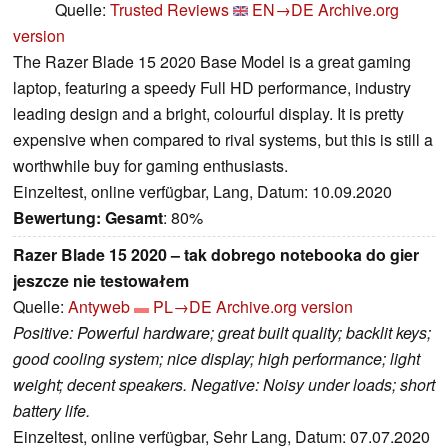
Quelle:
Trusted Reviews
EN→DE
Archive.org
version
The Razer Blade 15 2020 Base Model is a great gaming
laptop, featuring a speedy Full HD performance, industry
leading design and a bright, colourful display. It is pretty
expensive when compared to rival systems, but this is still a
worthwhile buy for gaming enthusiasts.
Einzeltest, online verfügbar, Lang, Datum: 10.09.2020
Bewertung:
Gesamt
: 80%
Razer Blade 15 2020 – tak dobrego notebooka do gier
jeszcze nie testowałem
Quelle:
Antyweb
PL→DE
Archive.org version
Positive: Powerful hardware; great built quality; backlit keys;
good cooling system; nice display; high performance; light
weight; decent speakers. Negative: Noisy under loads; short
battery life.
Einzeltest, online verfügbar, Sehr Lang, Datum: 07.07.2020