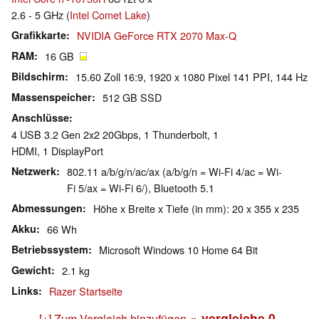
2.6 - 5 GHz (
Intel Comet Lake
)
Grafikkarte
NVIDIA GeForce RTX 2070 Max-Q
RAM
16 GB
Bildschirm
15.60 Zoll 16:9, 1920 x 1080 Pixel 141 PPI, 144 Hz
Massenspeicher
512 GB SSD
Anschlüsse
4 USB 3.2 Gen 2x2 20Gbps, 1 Thunderbolt, 1
HDMI, 1 DisplayPort
Netzwerk
802.11 a/b/g/n/ac/ax (a/b/g/n = Wi-Fi 4/ac = Wi-
Fi 5/ax = Wi-Fi 6/), Bluetooth 5.1
Abmessungen
Höhe x Breite x Tiefe (in mm): 20 x 355 x 235
Akku
66 Wh
Betriebssystem
Microsoft Windows 10 Home 64 Bit
Gewicht
2.1 kg
Links
Razer Startseite
» vergleiche
0
[+] Zum Vergleich hinzufügen