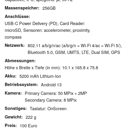
Massenspeicher
256GB
Anschlüsse
USB-C Power Delivery (PD), Card Reader:
microSD, Sensoren: accelerometer, proximity,
compass
Netzwerk
802.11 a/b/g/n/ac (a/b/g/n = Wi-Fi 4/ac = Wi-Fi 5/),
Bluetooth 5.0, GSM, UMTS, LTE, Dual SIM, GPS
Abmessungen
Höhe x Breite x Tiefe (in mm): 10.1 x 165.8 x 75.8
Akku
5200 mAh Lithium-Ion
Betriebssystem
Android 13
Kamera
Primary Camera: 50 MPix + 2MP
Secondary Camera: 8 MPix
Sonstiges
Tastatur: OnScreen
Gewicht
222 g
Preis
100 Euro