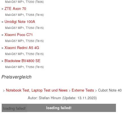
Mali-G57 MP1, T7200 (T606)
ZTE Axon 70
Mali-G57 MP1, T7255 (T616)
Umidigi Note 100A
Mali-G57 MP1, T7250 (T615)
Xiaomi Poco C71
Mali-G57 MP1, T7250 (T615)
Xiaomi Redmi A5 4G
Mali-G57 MP1, T7250 (T615)
Blackview BV4800 SE
Mali-G57 MP1, T7250 (T615)
Preisvergleich
>
Notebook Test, Laptop Test und News
>
Externe Tests
> Cubot Note 40
Autor: Stefan Hinum (Update: 13.11.2023)
loading failed!
loading failed!