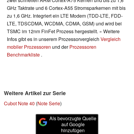
zwei schnellen ARM Cortex-A75 Kernen und bis zu 1,6
GHz Taktrate und 6 Cortex-A55 Stromsparkernen mit bis
zu 1,6 GHz. Integriert ein LTE Modem (TDD-LTE, FDD-
LTE, TDSCDMA, WCDMA, CDMA, GSM) und wird bei
TSMC im 12nm FinFet Prozess hergestellt. » Weitere
Infos gibt es in unserem Prozessorvergleich
Vergleich
mobiler Prozessoren
und der
Prozessoren
Benchmarkliste
.
Weitere Artikel zur Serie
Cubot Note 40
(
Note Serie
)
Als bevorzugte Quelle
auf Google
hinzufügen