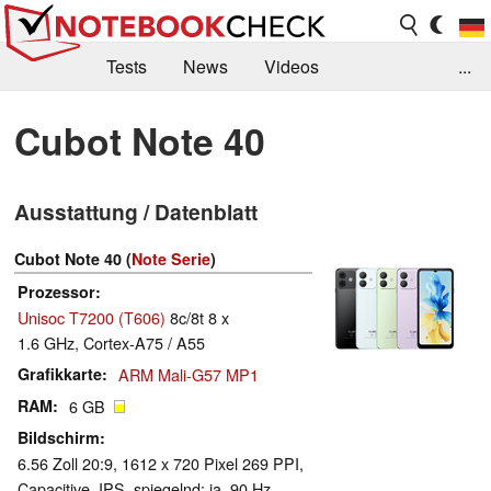
Tests
News
Videos
...
Benchmarks & Tech
Externe Tests
Cubot Note 40
Kaufberatung
Deals
Suche
Jobs
Ausstattung / Datenblatt
Forum
Cubot Note 40 (
Note Serie
)
Prozessor
Unisoc T7200 (T606)
8c/8t 8 x
1.6 GHz, Cortex-A75 / A55
Grafikkarte
ARM Mali-G57 MP1
RAM
6 GB
Bildschirm
6.56 Zoll 20:9, 1612 x 720 Pixel 269 PPI,
Capacitive, IPS, spiegelnd: ja, 90 Hz