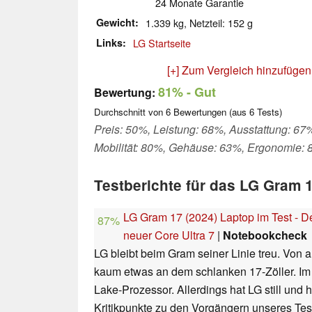
24 Monate Garantie
Gewicht
1.339 kg, Netzteil: 152 g
Links
LG Startseite
[+] Zum Vergleich hinzufügen
81%
- Gut
Bewertung:
Durchschnitt von
6
Bewertungen (aus
6
Tests)
Preis: 50%, Leistung: 68%, Ausstattung: 67
Mobilität: 80%, Gehäuse: 63%, Ergonomie:
Testberichte für das LG Gram
LG Gram 17 (2024) Laptop im Test - D
87%
neuer Core Ultra 7
|
Notebookcheck
LG bleibt beim Gram seiner Linie treu. Von a
kaum etwas an dem schlanken 17-Zöller. Im 
Lake-Prozessor. Allerdings hat LG still und 
Kritikpunkte zu den Vorgängern unseres Test