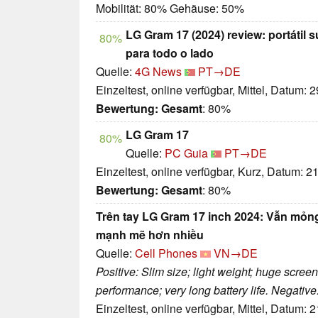
Mobilität: 80% Gehäuse: 50%
LG Gram 17 (2024) review: portátil 
80%
para todo o lado
Quelle:
4G News
PT→DE
Einzeltest, online verfügbar, Mittel, Datum: 
Bewertung:
Gesamt
: 80%
LG Gram 17
80%
Quelle:
PC Guia
PT→DE
Einzeltest, online verfügbar, Kurz, Datum: 2
Bewertung:
Gesamt
: 80%
Trên tay LG Gram 17 inch 2024: Vẫn mỏn
mạnh mẽ hơn nhiều
Quelle:
Cell Phones
VN→DE
Positive: Slim size; light weight; huge scree
performance; very long battery life. Negativ
Einzeltest, online verfügbar, Mittel, Datum: 