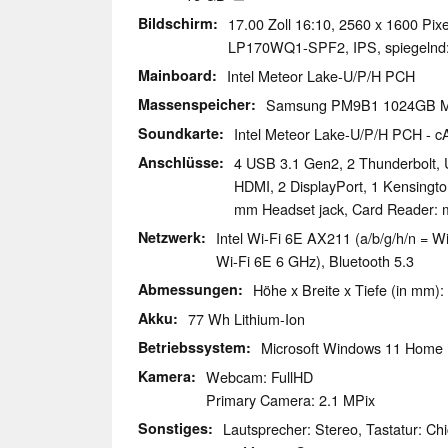
Bildschirm
17.00 Zoll 16:10, 2560 x 1600 Pix
LP170WQ1-SPF2, IPS, spiegelnd: 
Mainboard
Intel Meteor Lake-U/P/H PCH
Massenspeicher
Samsung PM9B1 1024GB 
Soundkarte
Intel Meteor Lake-U/P/H PCH - c
Anschlüsse
4 USB 3.1 Gen2, 2 Thunderbolt, 
HDMI, 2 DisplayPort, 1 Kensingto
mm Headset jack, Card Reader: 
Netzwerk
Intel Wi-Fi 6E AX211 (a/b/g/h/n = Wi
Wi-Fi 6E 6 GHz), Bluetooth 5.3
Abmessungen
Höhe x Breite x Tiefe (in mm):
Akku
77 Wh Lithium-Ion
Betriebssystem
Microsoft Windows 11 Home
Kamera
Webcam: FullHD
Primary Camera: 2.1 MPix
Sonstiges
Lautsprecher: Stereo, Tastatur: Chi