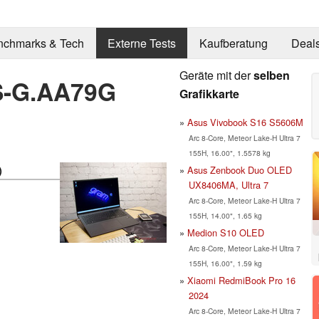
nchmarks & Tech
Externe Tests
Kaufberatung
Deal
Geräte mit der
selben
S-G.AA79G
Grafikkarte
Asus Vivobook S16 S5606M
Arc 8-Core, Meteor Lake-H Ultra 7
155H, 16.00", 1.5578 kg
Asus Zenbook Duo OLED
)
UX8406MA, Ultra 7
Arc 8-Core, Meteor Lake-H Ultra 7
155H, 14.00", 1.65 kg
Medion S10 OLED
Arc 8-Core, Meteor Lake-H Ultra 7
155H, 16.00", 1.59 kg
Xiaomi RedmiBook Pro 16
2024
Arc 8-Core, Meteor Lake-H Ultra 7