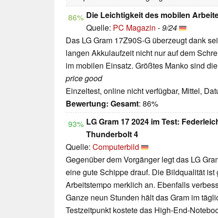
Die Leichtigkeit des mobilen Arbeit
86%
Quelle:
PC Magazin
-
9/24
Das LG Gram 17Z90S-G überzeugt dank sein
langen Akkulaufzeit nicht nur auf dem Schre
im mobilen Einsatz. Größtes Manko sind die 
price good
Einzeltest, online nicht verfügbar, Mittel, D
Bewertung:
Gesamt
: 86%
LG Gram 17 2024 im Test: Federleic
93%
Thunderbolt 4
Quelle:
Computerbild
Gegenüber dem Vorgänger legt das LG Gr
eine gute Schippe drauf. Die Bildqualität ist
Arbeitstempo merklich an. Ebenfalls verbesse
Ganze neun Stunden hält das Gram im tägli
Testzeitpunkt kostete das High-End-Noteboo