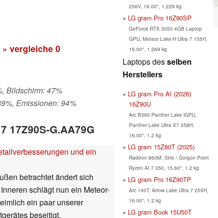
256V, 16.00", 1.229 kg
LG gram Pro 16Z90SP
GeForce RTX 3050 4GB Laptop
GPU, Meteor Lake-H Ultra 7 155H,
» vergleiche
0
16.00", 1.269 kg
Laptops des
selben
Herstellers
%, Bildschirm: 47%
LG gram Pro AI (2026)
 89%, Emissionen: 94%
16Z90U
Arc B390 Panther Lake iGPU,
Panther Lake Ultra X7 358H,
 17 17Z90S-G.AA79G
16.00", 1.2 kg
LG gram 15Z80T (2025)
etailverbesserungen und ein
Radeon 860M, Strix / Gorgon Point
Ryzen AI 7 350, 15.60", 1.2 kg
ußen betrachtet ändert sich
LG gram Pro 16Z90TP
Inneren schlägt nun ein Meteor-
Arc 140T, Arrow Lake Ultra 7 255H,
16.00", 1.2 kg
heimlich ein paar unserer
LG gram Book 15U50T
gerätes beseitigt.