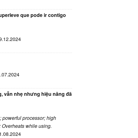
superleve que pode ir contigo
29.12.2024
1.07.2024
g, vẫn nhẹ nhưng hiệu năng đã
n; powerful processor; high
e: Overheats while using.
21.08.2024