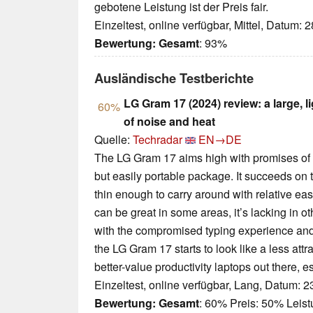
gebotene Leistung ist der Preis fair.
Einzeltest, online verfügbar, Mittel, Datum: 
Bewertung:
Gesamt
: 93%
Ausländische Testberichte
LG Gram 17 (2024) review: a large, l
60%
of noise and heat
Quelle:
Techradar
EN→DE
The LG Gram 17 aims high with promises of b
but easily portable package. It succeeds on the
thin enough to carry around with relative e
can be great in some areas, it’s lacking in o
with the compromised typing experience an
the LG Gram 17 starts to look like a less attr
better-value productivity laptops out there, es
Einzeltest, online verfügbar, Lang, Datum: 
Bewertung:
Gesamt
: 60% Preis: 50% Leis