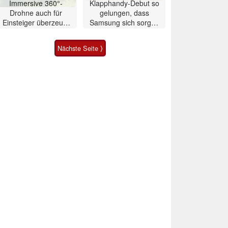
Immersive 360°-
Klapphandy-Debut so
Drohne auch für
gelungen, dass
Einsteiger überzeugt
Samsung sich sorgen
mit Einschränkungen
muss? – Razr Fold
Smartphone im Test
Nächste Seite ⟩