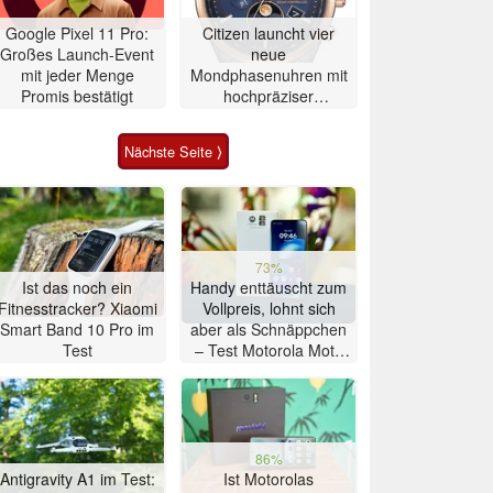
Google Pixel 11 Pro:
Citizen launcht vier
Großes Launch-Event
neue
mit jeder Menge
Mondphasenuhren mit
Promis bestätigt
hochpräziser
Atomzeitmessung
Nächste Seite ⟩
73%
Ist das noch ein
Handy enttäuscht zum
Fitnesstracker? Xiaomi
Vollpreis, lohnt sich
Smart Band 10 Pro im
aber als Schnäppchen
Test
– Test Motorola Moto
G47 Smartphone
86%
Antigravity A1 im Test:
Ist Motorolas