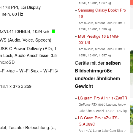
155H, 16.00", 1.867 kg
el 178 PPI, LG Display
Samsung Galaxy Book4 Pro
nein, 60 Hz
16
Arc 8-Core, Meteor Lake-H Ultra 7
155H, 16.00", 1.539 kg
MZVL41T0HBLB, 1024 GB
MSI Prestige 16 B1MG-
AVS (Audio, Voice, Speech)
001US
USB-C Power Delivery (PD), 1
Arc 8-Core, Meteor Lake-H Ultra 7
n Lock, Audio Anschlüsse: 3.5
155H, 16.00", 1.557 kg
microSD
Geräte mit der
selben
Bildschirmgröße
-Fi 4/ac = Wi-Fi 5/ax = Wi-Fi 6/
und/oder ähnlichem
Gewicht
 18.1 x 375 x 259
LG gram Pro AI 17 17Z90TR
GeForce RTX 5050 Laptop, Arrow
Lake Ultra 9 285H, 17.00", 1.47 kg
LG Gram Pro 16Z90TS-
G.AU89G
clet, Tastatur-Beleuchtung: ja,
Arc 140V, Lunar Lake Core Ultra 7