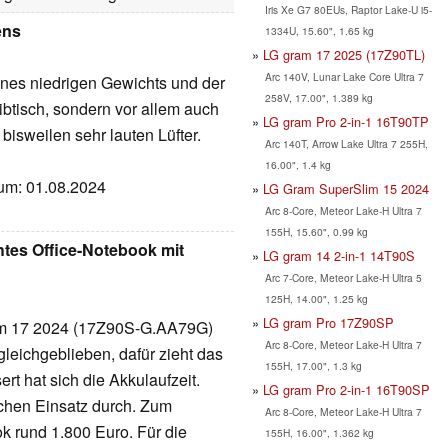
Iris Xe G7 80EUs, Raptor Lake-U i5-
ens
1334U, 15.60", 1.65 kg
LG gram 17 2025 (17Z90TL)
Arc 140V, Lunar Lake Core Ultra 7
es niedrigen Gewichts und der
258V, 17.00", 1.389 kg
ibtisch, sondern vor allem auch
LG gram Pro 2-in-1 16T90TP
bisweilen sehr lauten Lüfter.
Arc 140T, Arrow Lake Ultra 7 255H,
16.00", 1.4 kg
atum: 01.08.2024
LG Gram SuperSlim 15 2024
Arc 8-Core, Meteor Lake-H Ultra 7
155H, 15.60", 0.99 kg
htes Office-Notebook mit
LG gram 14 2-in-1 14T90S
Arc 7-Core, Meteor Lake-H Ultra 5
125H, 14.00", 1.25 kg
LG gram Pro 17Z90SP
am 17 2024 (17Z90S-G.AA79G)
Arc 8-Core, Meteor Lake-H Ultra 7
 gleichgeblieben, dafür zieht das
155H, 17.00", 1.3 kg
rt hat sich die Akkulaufzeit.
LG gram Pro 2-in-1 16T90SP
chen Einsatz durch. Zum
Arc 8-Core, Meteor Lake-H Ultra 7
k rund 1.800 Euro. Für die
155H, 16.00", 1.362 kg