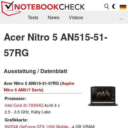
Tests
News
Videos
...
Benchmarks & Tech
Externe Tests
Acer Nitro 5 AN515-51-
Kaufberatung
Deals
Suche
Jobs
57RG
Forum
Ausstattung / Datenblatt
Acer Nitro 5 AN515-51-57RG (
Aspire
Nitro 5 AN517 Serie
)
Prozessor
Intel Core i5-7300HQ
4c/4t 4 x
2.5 - 3.5 GHz, Kaby Lake
Grafikkarte
NVIDIA GeForce GTX 1050 Mobile
- 4 GB VRAM,