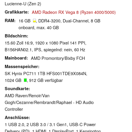
Lucienne-U (Zen 2)
Grafikkarte
AMD Radeon RX Vega 8 (Ryzen 4000/5000)
RAM
16 GB
, DDR4-3200, Dual-Channel, 8 GB
onboard, max. 40 GB
Bildschirm
15.60 Zoll 16:9, 1920 x 1080 Pixel 141 PPI,
B156HAN02.1, IPS, spiegelnd: nein, 60 Hz
Mainboard
AMD Promontory/Bixby FCH
Massenspeicher
SK Hynix PC711 1TB HFS001TDE9X084N,
1024 GB
, 912 GB verfügbar
Soundkarte
AMD Raven/Renoir/Van
Gogh/Cezanne/Rembrandt/Raphael - HD Audio
Controller
Anschlüsse
1 USB 2.0, 2 USB 3.0 / 3.1 Gen1, USB-C Power
Delivery (PD), 1 HDMI, 1 DisplayPort, 1 Kensington