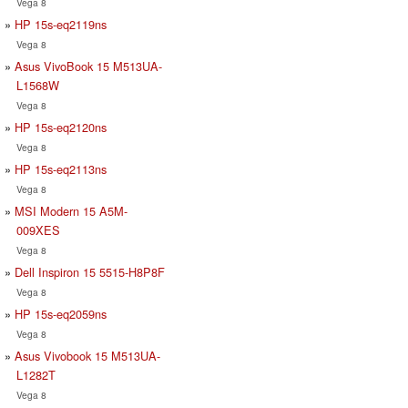
Vega 8
HP 15s-eq2119ns
Vega 8
Asus VivoBook 15 M513UA-
L1568W
Vega 8
HP 15s-eq2120ns
Vega 8
HP 15s-eq2113ns
Vega 8
MSI Modern 15 A5M-
009XES
Vega 8
Dell Inspiron 15 5515-H8P8F
Vega 8
HP 15s-eq2059ns
Vega 8
Asus Vivobook 15 M513UA-
L1282T
Vega 8