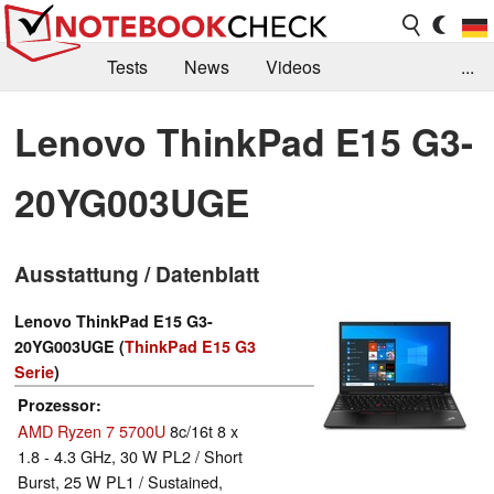
Tests
News
Videos
...
Benchmarks & Tech
Externe Tests
Lenovo ThinkPad E15 G3-
Kaufberatung
Deals
Suche
Jobs
20YG003UGE
Forum
Ausstattung / Datenblatt
Lenovo ThinkPad E15 G3-
20YG003UGE (
ThinkPad E15 G3
Serie
)
Prozessor
AMD Ryzen 7 5700U
8c/16t 8 x
1.8 - 4.3 GHz, 30 W PL2 / Short
Burst, 25 W PL1 / Sustained,