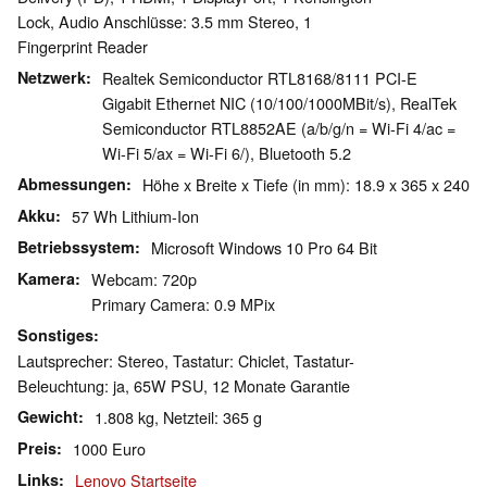
Lock, Audio Anschlüsse: 3.5 mm Stereo, 1
Fingerprint Reader
Netzwerk
Realtek Semiconductor RTL8168/8111 PCI-E
Gigabit Ethernet NIC (10/100/1000MBit/s), RealTek
Semiconductor RTL8852AE (a/b/g/n = Wi-Fi 4/ac =
Wi-Fi 5/ax = Wi-Fi 6/), Bluetooth 5.2
Abmessungen
Höhe x Breite x Tiefe (in mm): 18.9 x 365 x 240
Akku
57 Wh Lithium-Ion
Betriebssystem
Microsoft Windows 10 Pro 64 Bit
Kamera
Webcam: 720p
Primary Camera: 0.9 MPix
Sonstiges
Lautsprecher: Stereo, Tastatur: Chiclet, Tastatur-
Beleuchtung: ja, 65W PSU, 12 Monate Garantie
Gewicht
1.808 kg, Netzteil: 365 g
Preis
1000 Euro
Links
Lenovo Startseite