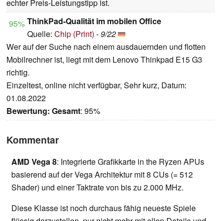
echter Preis-Leistungstipp ist.
ThinkPad-Qualität im mobilen Office
95%
Quelle:
Chip (Print)
-
9/22
Wer auf der Suche nach einem ausdauernden und flotten
Mobilrechner ist, liegt mit dem Lenovo Thinkpad E15 G3
richtig.
Einzeltest, online nicht verfügbar, Sehr kurz, Datum:
01.08.2022
Bewertung:
Gesamt
: 95%
Kommentar
AMD Vega 8
: Integrierte Grafikkarte in the Ryzen APUs
basierend auf der Vega Architektur mit 8 CUs (= 512
Shader) und einer Taktrate von bis zu 2.000 MHz.
Diese Klasse ist noch durchaus fähig neueste Spiele
flüssig darzustellen, nur nicht mehr mit allen Details und