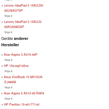
Lenovo IdeaPad 5 15ALC05-
82LN0037SP
Vega 8
Lenovo IdeaPad 3 15ALC6-
82KU008GSP
Vega 8
Geräte
anderer
Hersteller
Acer Aspire 3 A315-44P
Vega 8
HP 15s-eq2145ns
Vega 8
Asus VivoBook 15 M515UA-
EJ486W
Vega 8
Acer Aspire 5 A515-45-R3K8
Vega 8
HP Pavilion 15-eh1771nd