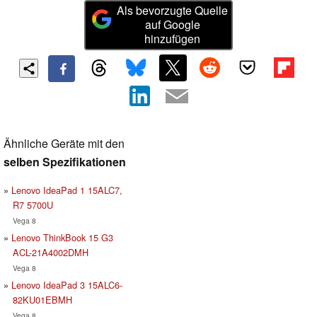
Als bevorzugte Quelle
auf Google
hinzufügen
Ähnliche Geräte mit den
selben Spezifikationen
Lenovo IdeaPad 1 15ALC7,
R7 5700U
Vega 8
Lenovo ThinkBook 15 G3
ACL-21A4002DMH
Vega 8
Lenovo IdeaPad 3 15ALC6-
82KU01EBMH
Vega 8