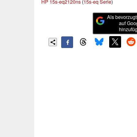
HP 15s-eq2120ns
(
15s-eq Serie
)
Als bevorzugt
auf Goo
hinzufü