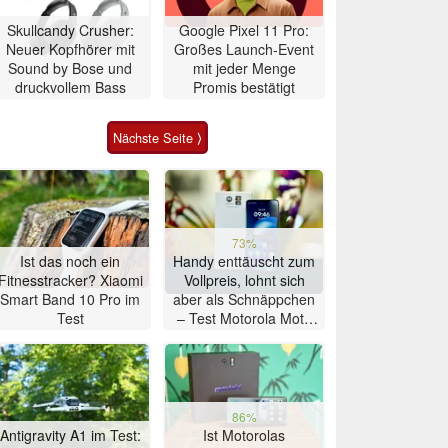
Skullcandy Crusher:
Google Pixel 11 Pro:
Neuer Kopfhörer mit
Großes Launch-Event
Sound by Bose und
mit jeder Menge
druckvollem Bass
Promis bestätigt
Nächste Seite ⟩
73%
Ist das noch ein
Handy enttäuscht zum
Fitnesstracker? Xiaomi
Vollpreis, lohnt sich
Smart Band 10 Pro im
aber als Schnäppchen
Test
– Test Motorola Moto
G47 Smartphone
86%
Antigravity A1 im Test:
Ist Motorolas