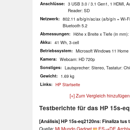
Anschlüsse
3 USB 3.0 / 3.1 Gen1, 1 HDMI, A
Reader: SD
Netzwerk
802.11 a/b/g/n/ac/ax (a/b/g/n = Wi-Fi
Bluetooth 5.2
Abmessungen
Höhe x Breite x Tiefe (in mm):
Akku
41 Wh, 3-cell
Betriebssystem
Microsoft Windows 11 Home
Kamera
Webcam: HD 720p
Sonstiges
Lautsprecher: Stereo, Tastatur: Chi
Gewicht
1.69 kg
Links
HP Startseite
[+] Zum Vergleich hinzufügen
Testberichte für das HP 15s-e
[Análisis] HP 15s-eq2120ns: Finaliza tus 
Quelle:
Mi Mundo Gadget
ES→DE
Archiv