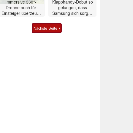
Immersive 360°-
Klapphandy-Debut so
Drohne auch für
gelungen, dass
Einsteiger überzeugt
Samsung sich sorgen
mit Einschränkungen
muss? – Razr Fold
Smartphone im Test
Nächste Seite ⟩