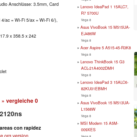
udio Anschlüsse: 3.5mm, Card
Lenovo IdeaPad 1 15ALC7,
R7 5700U
 4/ac = Wi-Fi 5/ax = Wi-Fi 6/),
Vega 8
Asus VivoBook 15 M515UA-
EJ486W
 17.9 x 358.5 x 242
Vega 8
Acer Aspire 5 A515-45-R3K8
Vega 8
Lenovo ThinkBook 15 G3
ACL-21A4002DMH
clet
Vega 8
Lenovo IdeaPad 3 15ALC6-
82KU01EBMH
Vega 8
» vergleiche
0
Asus VivoBook 15 M513UA-
L1568W
q2120ns
Vega 8
MSI Modern 15 A5M-
tareas con rapidez
009XES
e.org version
Vega 8