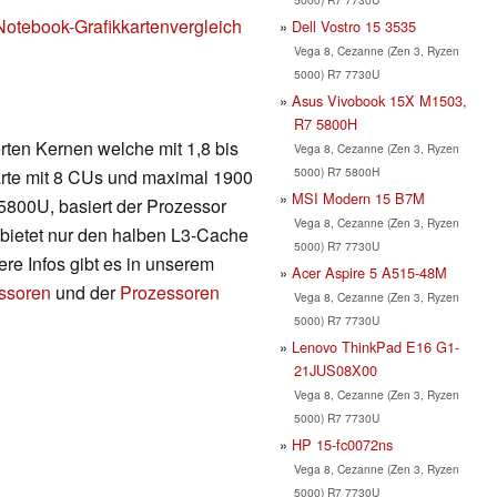
Notebook-Grafikkartenvergleich
Dell Vostro 15 3535
Vega 8, Cezanne (Zen 3, Ryzen
5000) R7 7730U
Asus Vivobook 15X M1503,
R7 5800H
rten Kernen welche mit 1,8 bis
Vega 8, Cezanne (Zen 3, Ryzen
5000) R7 5800H
karte mit 8 CUs und maximal 1900
MSI Modern 15 B7M
800U, basiert der Prozessor
Vega 8, Cezanne (Zen 3, Ryzen
 bietet nur den halben L3-Cache
5000) R7 7730U
re Infos gibt es in unserem
Acer Aspire 5 A515-48M
essoren
und der
Prozessoren
Vega 8, Cezanne (Zen 3, Ryzen
5000) R7 7730U
Lenovo ThinkPad E16 G1-
21JUS08X00
Vega 8, Cezanne (Zen 3, Ryzen
5000) R7 7730U
HP 15-fc0072ns
Vega 8, Cezanne (Zen 3, Ryzen
5000) R7 7730U