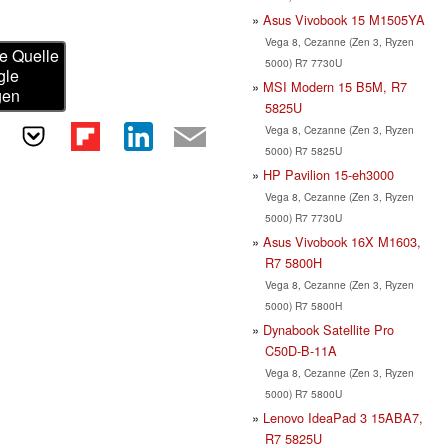
Asus Vivobook 15 M1505YA
Vega 8, Cezanne (Zen 3, Ryzen
e Quelle
5000) R7 7730U
gle
MSI Modern 15 B5M, R7
gen
5825U
Vega 8, Cezanne (Zen 3, Ryzen
5000) R7 5825U
HP Pavilion 15-eh3000
Vega 8, Cezanne (Zen 3, Ryzen
5000) R7 7730U
Asus Vivobook 16X M1603,
R7 5800H
Vega 8, Cezanne (Zen 3, Ryzen
5000) R7 5800H
Dynabook Satellite Pro
C50D-B-11A
Vega 8, Cezanne (Zen 3, Ryzen
5000) R7 5800U
Lenovo IdeaPad 3 15ABA7,
R7 5825U