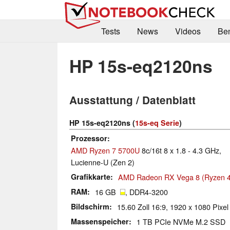
Tests
News
Videos
Be
HP 15s-eq2120ns
Ausstattung / Datenblatt
HP 15s-eq2120ns (
15s-eq Serie
)
Prozessor
AMD Ryzen 7 5700U
8c/16t 8 x 1.8 - 4.3 GHz,
Lucienne-U (Zen 2)
Grafikkarte
AMD Radeon RX Vega 8 (Ryzen 4
RAM
16 GB
, DDR4-3200
Bildschirm
15.60 Zoll 16:9, 1920 x 1080 Pixel
Massenspeicher
1 TB PCIe NVMe M.2 SSD