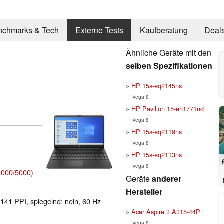
nchmarks & Tech
Externe Tests
Kaufberatung
Deal
Ähnliche Geräte mit den
selben Spezifikationen
HP 15s-eq2145ns
Vega 8
HP Pavilion 15-eh1771nd
Vega 8
HP 15s-eq2119ns
Vega 8
HP 15s-eq2113ns
Vega 8
000/5000)
Geräte
anderer
Hersteller
 141 PPI, spiegelnd: nein, 60 Hz
Acer Aspire 3 A315-44P
Vega 8