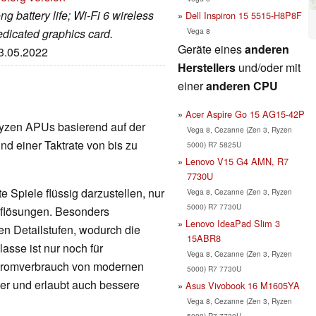
ng battery life; Wi-Fi 6 wireless
Dell Inspiron 15 5515-H8P8F
Vega 8
dedicated graphics card.
Geräte eines
anderen
03.05.2022
Herstellers
und/oder mit
einer
anderen CPU
Acer Aspire Go 15 AG15-42P
e Ryzen APUs basierend auf der
Vega 8, Cezanne (Zen 3, Ryzen
nd einer Taktrate von bis zu
5000) R7 5825U
Lenovo V15 G4 AMN, R7
7730U
 Spiele flüssig darzustellen, nur
Vega 8, Cezanne (Zen 3, Ryzen
5000) R7 7730U
Auflösungen. Besonders
Lenovo IdeaPad Slim 3
en Detailstufen, wodurch die
15ABR8
lasse ist nur noch für
Vega 8, Cezanne (Zen 3, Ryzen
Stromverbrauch von modernen
5000) R7 7730U
nger und erlaubt auch bessere
Asus Vivobook 16 M1605YA
Vega 8, Cezanne (Zen 3, Ryzen
5000) R7 7730U