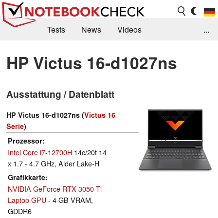
Tests
News
Videos
...
Benchmarks & Tech
Externe Tests
HP Victus 16-d1027ns
Kaufberatung
Deals
Suche
Jobs
Ausstattung / Datenblatt
Forum
HP Victus 16-d1027ns (
Victus 16
Serie
)
Prozessor
Intel Core i7-12700H
14c/20t 14
x 1.7 - 4.7 GHz, Alder Lake-H
Grafikkarte
NVIDIA GeForce RTX 3050 Ti
Laptop GPU
- 4 GB VRAM,
GDDR6