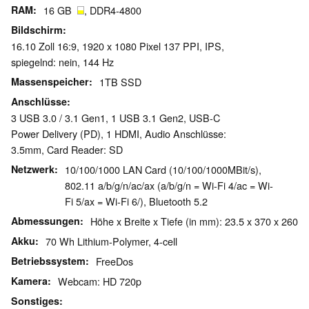
RAM
16 GB
, DDR4-4800
Bildschirm
16.10 Zoll 16:9, 1920 x 1080 Pixel 137 PPI, IPS,
spiegelnd: nein, 144 Hz
Massenspeicher
1TB SSD
Anschlüsse
3 USB 3.0 / 3.1 Gen1, 1 USB 3.1 Gen2, USB-C
Power Delivery (PD), 1 HDMI, Audio Anschlüsse:
3.5mm, Card Reader: SD
Netzwerk
10/100/1000 LAN Card (10/100/1000MBit/s),
802.11 a/b/g/n/ac/ax (a/b/g/n = Wi-Fi 4/ac = Wi-
Fi 5/ax = Wi-Fi 6/), Bluetooth 5.2
Abmessungen
Höhe x Breite x Tiefe (in mm): 23.5 x 370 x 260
Akku
70 Wh Lithium-Polymer, 4-cell
Betriebssystem
FreeDos
Kamera
Webcam: HD 720p
Sonstiges