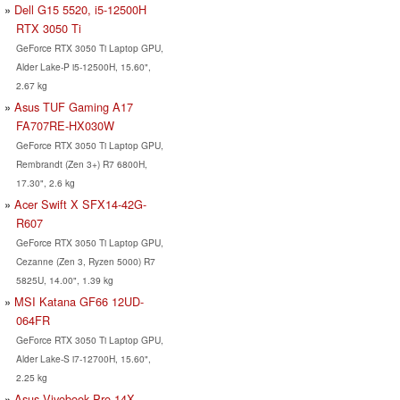
Dell G15 5520, i5-12500H
RTX 3050 Ti
GeForce RTX 3050 Ti Laptop GPU,
Alder Lake-P i5-12500H, 15.60",
2.67 kg
Asus TUF Gaming A17
FA707RE-HX030W
GeForce RTX 3050 Ti Laptop GPU,
Rembrandt (Zen 3+) R7 6800H,
17.30", 2.6 kg
Acer Swift X SFX14-42G-
R607
GeForce RTX 3050 Ti Laptop GPU,
Cezanne (Zen 3, Ryzen 5000) R7
5825U, 14.00", 1.39 kg
MSI Katana GF66 12UD-
064FR
GeForce RTX 3050 Ti Laptop GPU,
Alder Lake-S i7-12700H, 15.60",
2.25 kg
Asus Vivobook Pro 14X