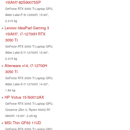
15IAH7-82S90075SP
GeForce RTX 3050 Ti Laptop GPU,
Alder Lake-P i5-12500H, 15.60",
2.315 kg
Lenovo IdeaPad Gaming 3
15IAH7, i7-12700H RTX
3050 Ti
GeForce RTX 3050 Ti Laptop GPU,
Alder Lake-S i7-12700H, 15.60",
2.315 kg
Alienware x14, i7-12700H
3050 Ti
GeForce RTX 3050 Ti Laptop GPU,
Alder Lake-S i7-12700H, 14.00",
1.84 kg
HP Victus 15-fb0012AX
GeForce RTX 3050 Ti Laptop GPU,
Cezanne (Zen 3, Ryzen 5000) R7
5800H, 15.60", 2.29 kg
MSI Thin GF63 11UD
GeForce RTX 3050 Ti Laptop GPU,