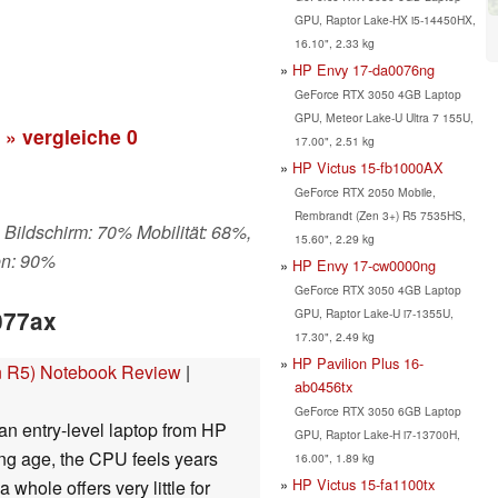
GPU, Raptor Lake-HX i5-14450HX,
16.10", 2.33 kg
HP Envy 17-da0076ng
GeForce RTX 3050 4GB Laptop
GPU, Meteor Lake-U Ultra 7 155U,
» vergleiche
0
17.00", 2.51 kg
HP Victus 15-fb1000AX
GeForce RTX 2050 Mobile,
Rembrandt (Zen 3+) R5 7535HS,
 Bildschirm: 70% Mobilität: 68%,
15.60", 2.29 kg
en: 90%
HP Envy 17-cw0000ng
GeForce RTX 3050 4GB Laptop
GPU, Raptor Lake-U i7-1355U,
077ax
17.30", 2.49 kg
HP Pavilion Plus 16-
 R5) Notebook Review
|
ab0456tx
GeForce RTX 3050 6GB Laptop
 entry-level laptop from HP
GPU, Raptor Lake-H i7-13700H,
ng age, the CPU feels years
16.00", 1.89 kg
HP Victus 15-fa1100tx
whole offers very little for