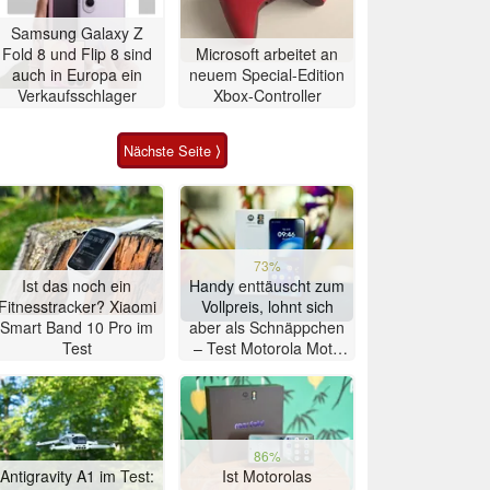
Samsung Galaxy Z
Fold 8 und Flip 8 sind
Microsoft arbeitet an
auch in Europa ein
neuem Special-Edition
Verkaufsschlager
Xbox-Controller
Nächste Seite ⟩
73%
Ist das noch ein
Handy enttäuscht zum
Fitnesstracker? Xiaomi
Vollpreis, lohnt sich
Smart Band 10 Pro im
aber als Schnäppchen
Test
– Test Motorola Moto
G47 Smartphone
86%
Antigravity A1 im Test:
Ist Motorolas