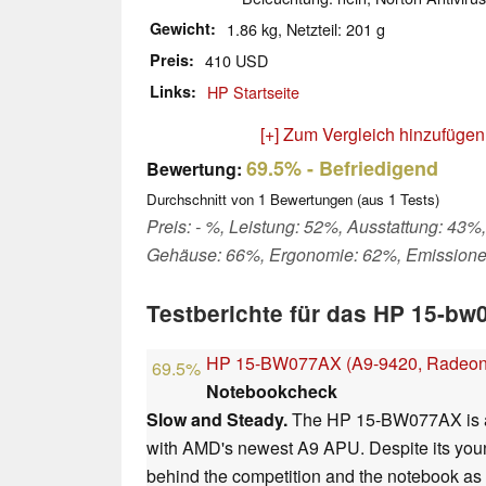
Gewicht
1.86 kg, Netzteil: 201 g
Preis
410 USD
Links
HP Startseite
[+] Zum Vergleich hinzufügen
69.5%
- Befriedigend
Bewertung:
Durchschnitt von
1
Bewertungen (aus
1
Tests)
Preis: - %, Leistung: 52%, Ausstattung: 43%,
Gehäuse: 66%, Ergonomie: 62%, Emission
Testberichte für das HP 15-bw
HP 15-BW077AX (A9-9420, Radeon
69.5%
Notebookcheck
Slow and Steady.
The HP 15-BW077AX is an
with AMD's newest A9 APU. Despite its you
behind the competition and the notebook as a 