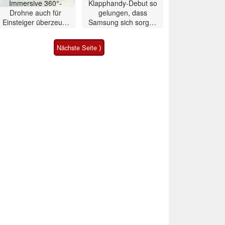
Immersive 360°-
Klapphandy-Debut so
Drohne auch für
gelungen, dass
Einsteiger überzeugt
Samsung sich sorgen
mit Einschränkungen
muss? – Razr Fold
Smartphone im Test
Nächste Seite ⟩