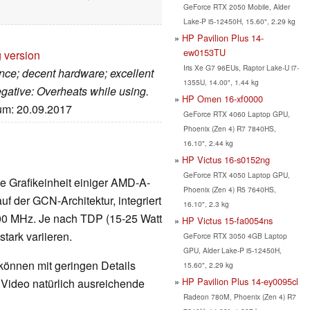
GeForce RTX 2050 Mobile, Alder
Lake-P i5-12450H, 15.60", 2.29 kg
HP Pavilion Plus 14-
ew0153TU
g version
Iris Xe G7 96EUs, Raptor Lake-U i7-
ance; decent hardware; excellent
1355U, 14.00", 1.44 kg
egative: Overheats while using.
HP Omen 16-xf0000
tum: 20.09.2017
GeForce RTX 4060 Laptop GPU,
Phoenix (Zen 4) R7 7840HS,
16.10", 2.44 kg
HP Victus 16-s0152ng
GeForce RTX 4050 Laptop GPU,
rte Grafikeinheit einiger AMD-A-
Phoenix (Zen 4) R5 7640HS,
f der GCN-Architektur, integriert
16.10", 2.3 kg
800 MHz. Je nach TDP (15-25 Watt
HP Victus 15-fa0054ns
tark variieren.
GeForce RTX 3050 4GB Laptop
GPU, Alder Lake-P i5-12450H,
 können mit geringen Details
15.60", 2.29 kg
HP Pavilion Plus 14-ey0095cl
d Video natürlich ausreichende
Radeon 780M, Phoenix (Zen 4) R7