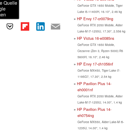
e Quelle
GeForce GTX 1650 Mobile, Tiger
gle
Lake i5-11400H, 16.10", 2.46 kg
gen
HP Envy 17-cr0079ng
GeForce RTX 2050 Mobile, Alder
Lake-M i7-1255U, 17.30", 2.556 kg
HP Victus 16-e0085ns
GeForce GTX 1650 Mobile,
Cezanne (Zen 3, Ryzen 5000) R5
5600H, 16.10", 2.46 kg
HP Envy 17-ch1056nf
GeForce MX450, Tiger Lake i7-
1195G7, 17.30", 2.54 kg
HP Pavilion Plus 14-
eh0001nf
GeForce RTX 2050 Mobile, Alder
Lake-M i7-1255U, 14.00", 1.4 kg
HP Pavilion Plus 14-
eh0754ng
GeForce MX550, Alder Lake-M i5-
1235U, 14.00", 1.4 kg