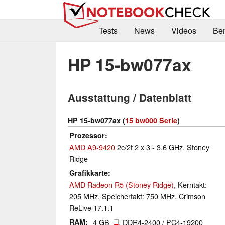
Tests
News
Videos
Be
HP 15-bw077ax
Ausstattung / Datenblatt
HP 15-bw077ax (
15 bw000 Serie
)
Prozessor
AMD A9-9420
2c/2t 2 x 3 - 3.6 GHz, Stoney
Ridge
Grafikkarte
AMD Radeon R5 (Stoney Ridge)
, Kerntakt:
205 MHz, Speichertakt: 750 MHz, Crimson
ReLive 17.1.1
RAM
4 GB
, DDR4-2400 / PC4-19200