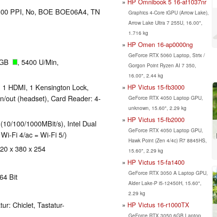
HP Omnibook 5 16-af1037nr
l 100 PPI, No, BOE BOE06A4, TN
Graphics 4-Core iGPU (Arrow Lake),
Arrow Lake Ultra 7 255U, 16.00",
1.716 kg
HP Omen 16-ap0000ng
GeForce RTX 5060 Laptop, Strix /
0 GB
, 5400 U/Min,
Gorgon Point Ryzen AI 7 350,
16.00", 2.44 kg
, 1 HDMI, 1 Kensington Lock,
HP Victus 15-fb3000
n/out (headset), Card Reader: 4-
GeForce RTX 4050 Laptop GPU,
unknown, 15.60", 2.29 kg
HP Victus 15-fb2000
10/100/1000MBit/s), Intel Dual
GeForce RTX 4050 Laptop GPU,
Wi-Fi 4/ac = Wi-Fi 5/)
Hawk Point (Zen 4/4c) R7 8845HS,
 20 x 380 x 254
15.60", 2.29 kg
HP Victus 15-fa1400
GeForce RTX 3050 A Laptop GPU,
64 Bit
Alder Lake-P i5-12450H, 15.60",
2.29 kg
ur: Chiclet, Tastatur-
HP Victus 16-r1000TX
GeForce RTX 3050 6GB Laptop