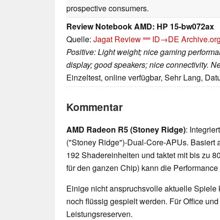
prospective consumers.
Review Notebook AMD: HP 15-bw072ax
Quelle:
Jagat Review
ID→DE
Archive.or
Positive: Light weight; nice gaming perform
display; good speakers; nice connectivity. N
Einzeltest, online verfügbar, Sehr Lang, Da
Kommentar
AMD Radeon R5 (Stoney Ridge)
: Integrie
("Stoney Ridge")-Dual-Core-APUs. Basiert au
192 Shadereinheiten und taktet mit bis zu 
für den ganzen Chip) kann die Performance s
Einige nicht anspruchsvolle aktuelle Spiele
noch flüssig gespielt werden. Für Office un
Leistungsreserven.