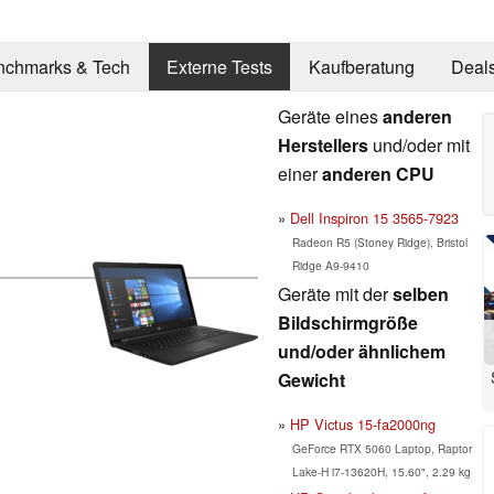
nchmarks & Tech
Externe Tests
Kaufberatung
Deal
Geräte eines
anderen
Herstellers
und/oder mit
einer
anderen CPU
Dell Inspiron 15 3565-7923
Radeon R5 (Stoney Ridge), Bristol
Ridge A9-9410
Geräte mit der
selben
Bildschirmgröße
und/oder ähnlichem
Gewicht
HP Victus 15-fa2000ng
GeForce RTX 5060 Laptop, Raptor
Lake-H i7-13620H, 15.60", 2.29 kg