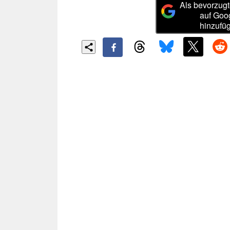
Als bevorzugt
auf Goo
hinzufü