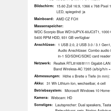
Bildschirm
15.60 Zoll 16:9, 1366 x 768 Pixe
LED, spiegelnd: ja
Mainboard
AMD CZ FCH
Massenspeicher
WDC Scorpio Blue WD10JPVX-60JC3T1, 100
5400 RPM HDD, 931 GB verfügbar
Anschlüsse
1 USB 2.0, 2 USB 3.0 / 3.1 Gen1
Audio Anschlüsse: Combo audio i
in-1 SD/SDHC/SDXC card reader
Netzwerk
Realtek RTL8168/8111 Gigabit-LAN (
Band Wireless-AC 7265 (a/b/g/h/n = 
Abmessungen
Höhe x Breite x Tiefe (in mm):
Akku
31 Wh Lithium-Ion, wechselbar, 4-cell
Betriebssystem
Microsoft Windows 10 Home 
Kamera
Webcam: HD
Sonstiges
Lautsprecher: Dual speakers, Tastat
Beleuchtung: nein, Norton Antivirus