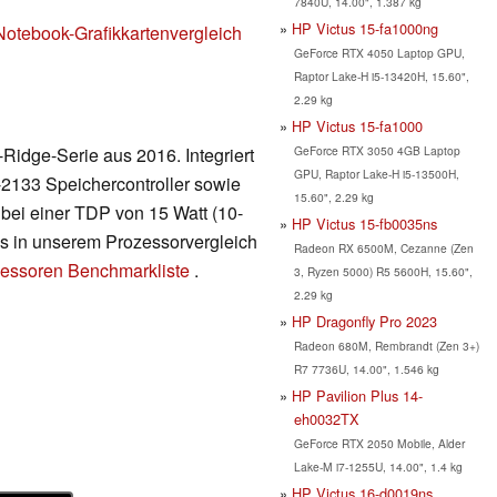
7840U, 14.00", 1.387 kg
HP Victus 15-fa1000ng
Notebook-Grafikkartenvergleich
GeForce RTX 4050 Laptop GPU,
Raptor Lake-H i5-13420H, 15.60",
2.29 kg
HP Victus 15-fa1000
GeForce RTX 3050 4GB Laptop
Ridge-Serie aus 2016. Integriert
GPU, Raptor Lake-H i5-13500H,
133 Speichercontroller sowie
15.60", 2.29 kg
ei einer TDP von 15 Watt (10-
HP Victus 15-fb0035ns
 es in unserem Prozessorvergleich
Radeon RX 6500M, Cezanne (Zen
essoren Benchmarkliste
.
3, Ryzen 5000) R5 5600H, 15.60",
2.29 kg
HP Dragonfly Pro 2023
Radeon 680M, Rembrandt (Zen 3+)
R7 7736U, 14.00", 1.546 kg
HP Pavilion Plus 14-
eh0032TX
GeForce RTX 2050 Mobile, Alder
Lake-M i7-1255U, 14.00", 1.4 kg
HP Victus 16-d0019ns