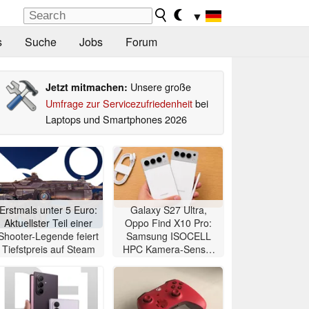
▼
s
Suche
Jobs
Forum
Unsere große
Jetzt mitmachen:
Umfrage zur Servicezufriedenheit
bei
Laptops und Smartphones 2026
Erstmals unter 5 Euro:
Galaxy S27 Ultra,
Aktuellster Teil einer
Oppo Find X10 Pro:
Shooter-Legende feiert
Samsung ISOCELL
Tiefstpreis auf Steam
HPC Kamera-Sensor
mit DeepPix-HDR und
bis 4x HDR-Zoom
offiziell