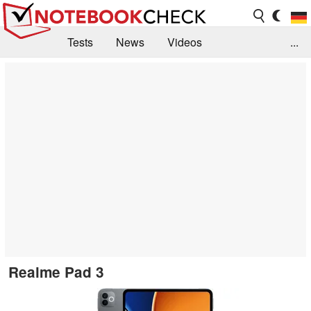
Tests
News
Videos
...
Benchmarks & Tech
Externe Tests
Kaufberatung
Deals
Suche
Jobs
Forum
Realme Pad 3