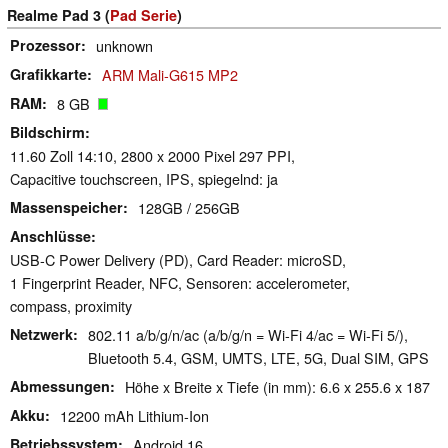
Realme Pad 3 (
Pad Serie
)
Prozessor
unknown
Grafikkarte
ARM Mali-G615 MP2
RAM
8 GB
Bildschirm
11.60 Zoll 14:10, 2800 x 2000 Pixel 297 PPI,
Capacitive touchscreen, IPS, spiegelnd: ja
Massenspeicher
128GB / 256GB
Anschlüsse
USB-C Power Delivery (PD), Card Reader: microSD,
1 Fingerprint Reader, NFC, Sensoren: accelerometer,
compass, proximity
Netzwerk
802.11 a/b/g/n/ac (a/b/g/n = Wi-Fi 4/ac = Wi-Fi 5/),
Bluetooth 5.4, GSM, UMTS, LTE, 5G, Dual SIM, GPS
Abmessungen
Höhe x Breite x Tiefe (in mm): 6.6 x 255.6 x 187
Akku
12200 mAh Lithium-Ion
Betriebssystem
Android 16