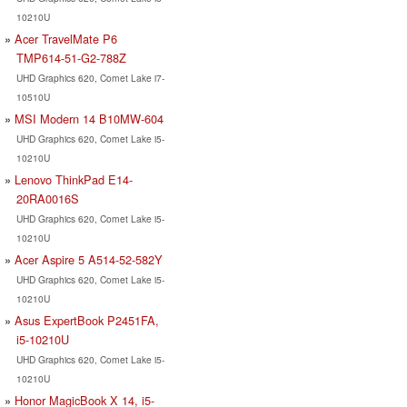
10210U
Acer TravelMate P6
TMP614-51-G2-788Z
UHD Graphics 620, Comet Lake i7-
10510U
MSI Modern 14 B10MW-604
UHD Graphics 620, Comet Lake i5-
10210U
Lenovo ThinkPad E14-
20RA0016S
UHD Graphics 620, Comet Lake i5-
10210U
Acer Aspire 5 A514-52-582Y
UHD Graphics 620, Comet Lake i5-
10210U
Asus ExpertBook P2451FA,
i5-10210U
UHD Graphics 620, Comet Lake i5-
10210U
Honor MagicBook X 14, i5-