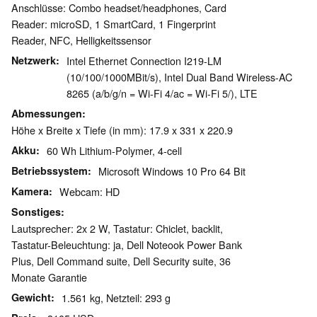
Anschlüsse: Combo headset/headphones, Card
Reader: microSD, 1 SmartCard, 1 Fingerprint
Reader, NFC, Helligkeitssensor
Netzwerk
Intel Ethernet Connection I219-LM
(10/100/1000MBit/s), Intel Dual Band Wireless-AC
8265 (a/b/g/n = Wi-Fi 4/ac = Wi-Fi 5/), LTE
Abmessungen
Höhe x Breite x Tiefe (in mm): 17.9 x 331 x 220.9
Akku
60 Wh Lithium-Polymer, 4-cell
Betriebssystem
Microsoft Windows 10 Pro 64 Bit
Kamera
Webcam: HD
Sonstiges
Lautsprecher: 2x 2 W, Tastatur: Chiclet, backlit,
Tastatur-Beleuchtung: ja, Dell Noteook Power Bank
Plus, Dell Command suite, Dell Security suite, 36
Monate Garantie
Gewicht
1.561 kg, Netzteil: 293 g