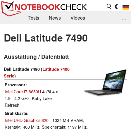
Tests
News
Videos
...
Benchmarks & Tech
Externe Tests
Dell Latitude 7490
Kaufberatung
Deals
Suche
Jobs
Ausstattung / Datenblatt
Forum
Dell Latitude 7490 (
Latitude 7400
Serie
)
Prozessor
Intel Core i7-8650U
4c/8t 4 x
1.9 - 4.2 GHz, Kaby Lake
Refresh
Grafikkarte
Intel UHD Graphics 620
- 1024 MB VRAM,
Kerntakt: 400 MHz, Speichertakt: 1197 MHz,