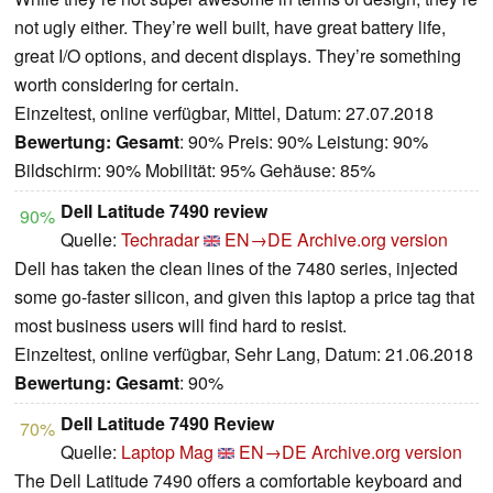
not ugly either. They’re well built, have great battery life,
great I/O options, and decent displays. They’re something
worth considering for certain.
Einzeltest, online verfügbar, Mittel, Datum: 27.07.2018
Bewertung:
Gesamt
: 90% Preis: 90% Leistung: 90%
Bildschirm: 90% Mobilität: 95% Gehäuse: 85%
Dell Latitude 7490 review
90%
Quelle:
Techradar
EN→DE
Archive.org version
Dell has taken the clean lines of the 7480 series, injected
some go-faster silicon, and given this laptop a price tag that
most business users will find hard to resist.
Einzeltest, online verfügbar, Sehr Lang, Datum: 21.06.2018
Bewertung:
Gesamt
: 90%
Dell Latitude 7490 Review
70%
Quelle:
Laptop Mag
EN→DE
Archive.org version
The Dell Latitude 7490 offers a comfortable keyboard and