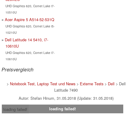
UHD Graphics 620, Comet Lake i7-
10510U
Acer Aspire 5 A514-52-531Q
UHD Graphics 620, Comet Lake i5-
10210U
Dell Latitude 14 5410, i7-
10610U
UHD Graphics 620, Comet Lake i7-
10610U
Preisvergleich
>
Notebook Test, Laptop Test und News
>
Externe Tests
>
Dell
> Dell
Latitude 7490
Autor: Stefan Hinum, 31.05.2018 (Update: 31.05.2018)
loading failed!
loading failed!