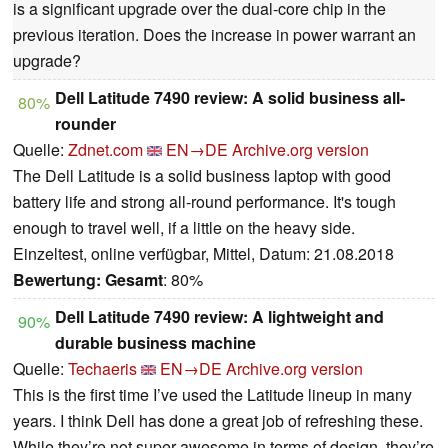
is a significant upgrade over the dual-core chip in the
previous iteration. Does the increase in power warrant an
upgrade?
Dell Latitude 7490 review: A solid business all-
80%
rounder
Quelle:
Zdnet.com
EN→DE
Archive.org version
The Dell Latitude is a solid business laptop with good
battery life and strong all-round performance. It's tough
enough to travel well, if a little on the heavy side.
Einzeltest, online verfügbar, Mittel, Datum: 21.08.2018
Bewertung:
Gesamt
: 80%
Dell Latitude 7490 review: A lightweight and
90%
durable business machine
Quelle:
Techaeris
EN→DE
Archive.org version
This is the first time I’ve used the Latitude lineup in many
years. I think Dell has done a great job of refreshing these.
While they’re not super awesome in terms of design, they’re