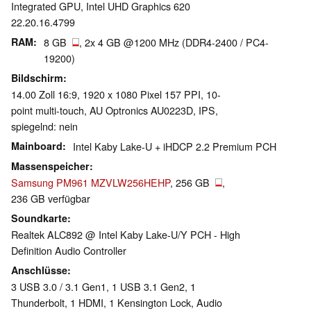
Integrated GPU, Intel UHD Graphics 620
22.20.16.4799
RAM
8 GB
, 2x 4 GB @1200 MHz (DDR4-2400 / PC4-
19200)
Bildschirm
14.00 Zoll 16:9, 1920 x 1080 Pixel 157 PPI, 10-
point multi-touch, AU Optronics AU0223D, IPS,
spiegelnd: nein
Mainboard
Intel Kaby Lake-U + iHDCP 2.2 Premium PCH
Massenspeicher
Samsung PM961 MZVLW256HEHP
, 256 GB
,
236 GB verfügbar
Soundkarte
Realtek ALC892 @ Intel Kaby Lake-U/Y PCH - High
Definition Audio Controller
Anschlüsse
3 USB 3.0 / 3.1 Gen1, 1 USB 3.1 Gen2, 1
Thunderbolt, 1 HDMI, 1 Kensington Lock, Audio