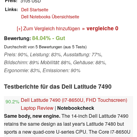
Preis
3105 USD
Links
Dell Startseite
Dell Notebooks Übersichtseite
» vergleiche
0
[+] Zum Vergleich hinzufügen
84.04%
- Gut
Bewertung:
Durchschnitt von
5
Bewertungen (aus
5
Tests)
Preis: 90%, Leistung: 83%, Ausstattung: 77%,
Bildschirm: 89% Mobilität: 88%, Gehäuse: 88%,
Ergonomie: 83%, Emissionen: 90%
Testberichte für das Dell Latitude 7490
Dell Latitude 7490 (i7-8650U, FHD Touchscreen)
90.2%
Laptop Review
|
Notebookcheck
Same body, new engine.
The 14-inch Dell Latitude 7490
retains the same design as last year's Latitude 7480 but
sports a new quad-core U-series CPU. The Core i7-8650U