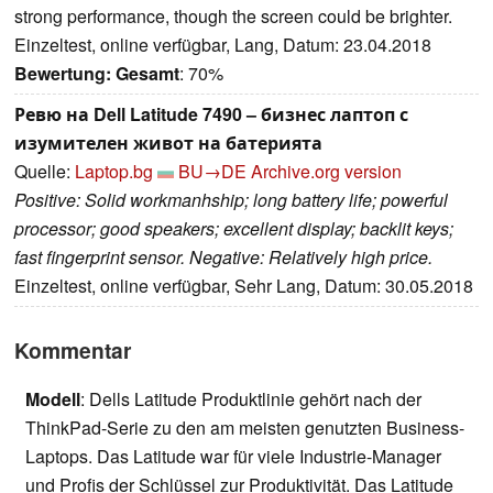
strong performance, though the screen could be brighter.
Einzeltest, online verfügbar, Lang, Datum: 23.04.2018
Bewertung:
Gesamt
: 70%
Ревю на Dell Latitude 7490 – бизнес лаптоп с
изумителен живот на батерията
Quelle:
Laptop.bg
BU→DE
Archive.org version
Positive: Solid workmanhship; long battery life; powerful
processor; good speakers; excellent display; backlit keys;
fast fingerprint sensor. Negative: Relatively high price.
Einzeltest, online verfügbar, Sehr Lang, Datum: 30.05.2018
Kommentar
Modell
: Dells Latitude Produktlinie gehört nach der
ThinkPad-Serie zu den am meisten genutzten Business-
Laptops. Das Latitude war für viele Industrie-Manager
und Profis der Schlüssel zur Produktivität. Das Latitude