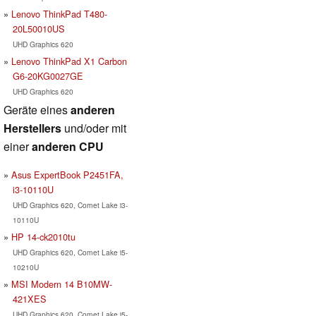
Lenovo ThinkPad T480-
20L50010US
UHD Graphics 620
Lenovo ThinkPad X1 Carbon
G6-20KG0027GE
UHD Graphics 620
Geräte eines
anderen
Herstellers
und/oder mit
einer
anderen CPU
Asus ExpertBook P2451FA,
i3-10110U
UHD Graphics 620, Comet Lake i3-
10110U
HP 14-ck2010tu
UHD Graphics 620, Comet Lake i5-
10210U
MSI Modern 14 B10MW-
421XES
UHD Graphics 620, Comet Lake i5-