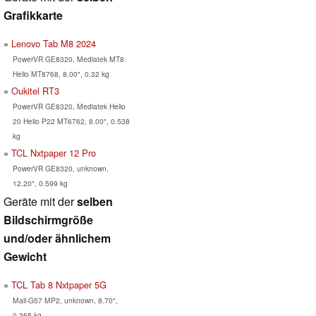
Grafikkarte
Lenovo Tab M8 2024
PowerVR GE8320, Mediatek MT8
Helio MT8768, 8.00", 0.32 kg
Oukitel RT3
PowerVR GE8320, Mediatek Helio
20 Helio P22 MT6762, 8.00", 0.538
kg
TCL Nxtpaper 12 Pro
PowerVR GE8320, unknown,
12.20", 0.599 kg
Geräte mit der
selben
Bildschirmgröße
und/oder ähnlichem
Gewicht
TCL Tab 8 Nxtpaper 5G
Mali-G57 MP2, unknown, 8.70",
0.365 kg