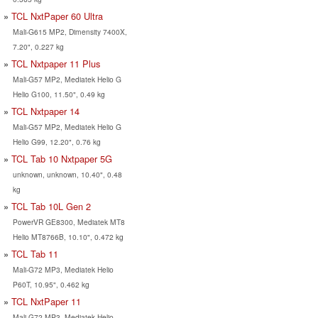
TCL NxtPaper 60 Ultra
Mali-G615 MP2, Dimensity 7400X,
7.20", 0.227 kg
TCL Nxtpaper 11 Plus
Mali-G57 MP2, Mediatek Helio G
Helio G100, 11.50", 0.49 kg
TCL Nxtpaper 14
Mali-G57 MP2, Mediatek Helio G
Helio G99, 12.20", 0.76 kg
TCL Tab 10 Nxtpaper 5G
unknown, unknown, 10.40", 0.48
kg
TCL Tab 10L Gen 2
PowerVR GE8300, Mediatek MT8
Helio MT8766B, 10.10", 0.472 kg
TCL Tab 11
Mali-G72 MP3, Mediatek Helio
P60T, 10.95", 0.462 kg
TCL NxtPaper 11
Mali-G72 MP3, Mediatek Helio