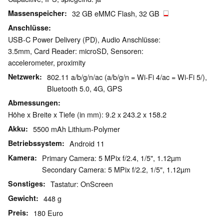
Massenspeicher
32 GB eMMC Flash, 32 GB
Anschlüsse
USB-C Power Delivery (PD), Audio Anschlüsse:
3.5mm, Card Reader: microSD, Sensoren:
accelerometer, proximity
Netzwerk
802.11 a/b/g/n/ac (a/b/g/n = Wi-Fi 4/ac = Wi-Fi 5/),
Bluetooth 5.0, 4G, GPS
Abmessungen
Höhe x Breite x Tiefe (in mm): 9.2 x 243.2 x 158.2
Akku
5500 mAh Lithium-Polymer
Betriebssystem
Android 11
Kamera
Primary Camera: 5 MPix f/2.4, 1/5", 1.12µm
Secondary Camera: 5 MPix f/2.2, 1/5", 1.12µm
Sonstiges
Tastatur: OnScreen
Gewicht
448 g
Preis
180 Euro