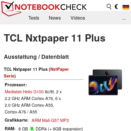
Tests
News
Videos
...
Benchmarks & Tech
Externe Tests
TCL Nxtpaper 11 Plus
Kaufberatung
Deals
Suche
Jobs
Ausstattung / Datenblatt
Forum
TCL Nxtpaper 11 Plus (
NxtPaper
Serie
)
Prozessor
Mediatek Helio G100
8c/8t, 2 x
2.2 GHz ARM Cortex-A76, 6 x
2.0 GHz ARM Cortex-A55,
Cortex-A76 / A55
Grafikkarte
ARM Mali-G57 MP2
RAM
8 GB
, DDR4 (+ 8GB expansion)