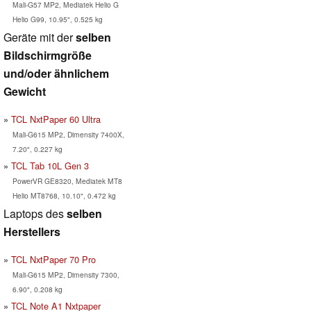
Mali-G57 MP2, Mediatek Helio G
Helio G99, 10.95", 0.525 kg
Geräte mit der
selben
Bildschirmgröße
und/oder ähnlichem
Gewicht
TCL NxtPaper 60 Ultra
Mali-G615 MP2, Dimensity 7400X,
7.20", 0.227 kg
TCL Tab 10L Gen 3
PowerVR GE8320, Mediatek MT8
Helio MT8768, 10.10", 0.472 kg
Laptops des
selben
Herstellers
TCL NxtPaper 70 Pro
Mali-G615 MP2, Dimensity 7300,
6.90", 0.208 kg
TCL Note A1 Nxtpaper