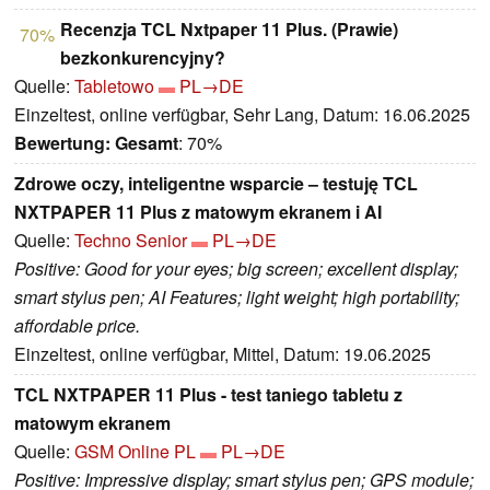
Recenzja TCL Nxtpaper 11 Plus. (Prawie)
70%
bezkonkurencyjny?
Quelle:
Tabletowo
PL→DE
Einzeltest, online verfügbar, Sehr Lang, Datum: 16.06.2025
Bewertung:
Gesamt
: 70%
Zdrowe oczy, inteligentne wsparcie – testuję TCL
NXTPAPER 11 Plus z matowym ekranem i AI
Quelle:
Techno Senior
PL→DE
Positive: Good for your eyes; big screen; excellent display;
smart stylus pen; AI Features; light weight; high portability;
affordable price.
Einzeltest, online verfügbar, Mittel, Datum: 19.06.2025
TCL NXTPAPER 11 Plus - test taniego tabletu z
matowym ekranem
Quelle:
GSM Online PL
PL→DE
Positive: Impressive display; smart stylus pen; GPS module;