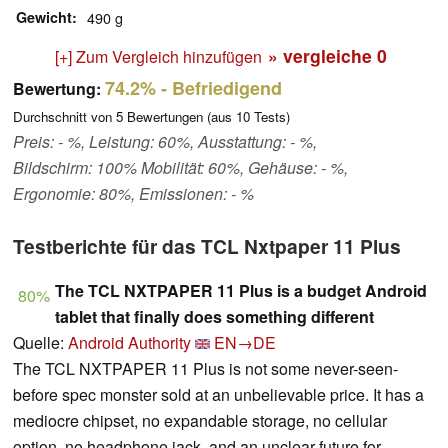
Gewicht
490 g
» vergleiche
0
[+] Zum Vergleich hinzufügen
74.2%
- Befriedigend
Bewertung:
Durchschnitt von
5
Bewertungen (aus
10
Tests)
Preis: - %, Leistung: 60%, Ausstattung: - %,
Bildschirm: 100% Mobilität: 60%, Gehäuse: - %,
Ergonomie: 80%, Emissionen: - %
Testberichte für das TCL Nxtpaper 11 Plus
The TCL NXTPAPER 11 Plus is a budget Android
80%
tablet that finally does something different
Quelle:
Android Authority
EN→DE
The TCL NXTPAPER 11 Plus is not some never-seen-
before spec monster sold at an unbelievable price. It has a
mediocre chipset, no expandable storage, no cellular
option, no headphone jack, and an unclear future for