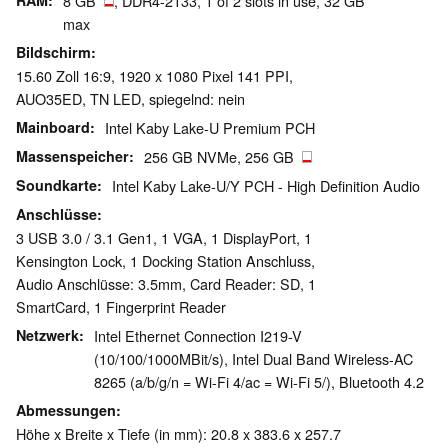
RAM
8 GB
, DDR4-2133, 1 of 2 slots in use, 32 GB
max
Bildschirm
15.60 Zoll 16:9, 1920 x 1080 Pixel 141 PPI,
AUO35ED, TN LED, spiegelnd: nein
Mainboard
Intel Kaby Lake-U Premium PCH
Massenspeicher
256 GB NVMe, 256 GB
Soundkarte
Intel Kaby Lake-U/Y PCH - High Definition Audio
Anschlüsse
3 USB 3.0 / 3.1 Gen1, 1 VGA, 1 DisplayPort, 1
Kensington Lock, 1 Docking Station Anschluss,
Audio Anschlüsse: 3.5mm, Card Reader: SD, 1
SmartCard, 1 Fingerprint Reader
Netzwerk
Intel Ethernet Connection I219-V
(10/100/1000MBit/s), Intel Dual Band Wireless-AC
8265 (a/b/g/n = Wi-Fi 4/ac = Wi-Fi 5/), Bluetooth 4.2
Abmessungen
Höhe x Breite x Tiefe (in mm): 20.8 x 383.6 x 257.7