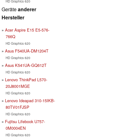
HD Graphics 620
Geräte
anderer
Hersteller
Acer Aspire E15 E5-576-
766Q
HD Graphics 620
Asus F540UA-DM1204T
HD Graphics 620
Asus K541UA-GQ612T
HD Graphics 620
Lenovo ThinkPad L570-
20J8001MGE
HD Graphics 620
Lenovo Ideapad 310-15IKB-
80TV01FJSP
HD Graphics 620
Fujitsu Lifebook U757-
0M0004EN
HD Graphics 620