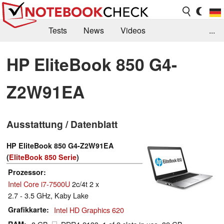
Tests
News
Videos
...
Benchmarks & Tech
Externe Tests
HP EliteBook 850 G4-
Kaufberatung
Deals
Suche
Jobs
Z2W91EA
Forum
Ausstattung / Datenblatt
HP EliteBook 850 G4-Z2W91EA
(
EliteBook 850 Serie
)
Prozessor
Intel Core i7-7500U
2c/4t 2 x
2.7 - 3.5 GHz, Kaby Lake
Grafikkarte
Intel HD Graphics 620