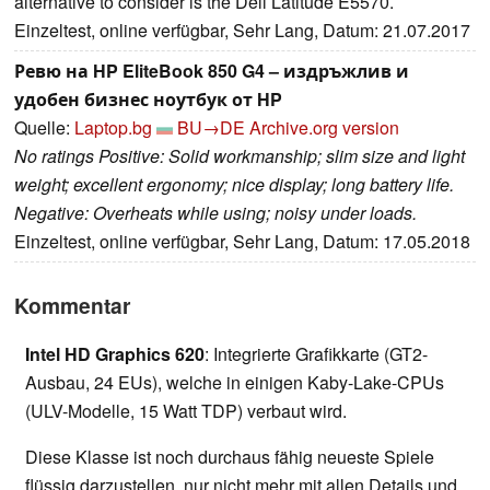
alternative to consider is the Dell Latitude E5570.
Einzeltest, online verfügbar, Sehr Lang, Datum: 21.07.2017
Ревю на HP EliteBook 850 G4 – издръжлив и
удобен бизнес ноутбук от HP
Quelle:
Laptop.bg
BU→DE
Archive.org version
No ratings Positive: Solid workmanship; slim size and light
weight; excellent ergonomy; nice display; long battery life.
Negative: Overheats while using; noisy under loads.
Einzeltest, online verfügbar, Sehr Lang, Datum: 17.05.2018
Kommentar
Intel HD Graphics 620
: Integrierte Grafikkarte (GT2-
Ausbau, 24 EUs), welche in einigen Kaby-Lake-CPUs
(ULV-Modelle, 15 Watt TDP) verbaut wird.
Diese Klasse ist noch durchaus fähig neueste Spiele
flüssig darzustellen, nur nicht mehr mit allen Details und