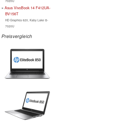
7020U
Asus VivoBook 14 F412UA-
BV156T
HD Graphics 620, Kaby Lake i3-
7020U
Preisvergleich