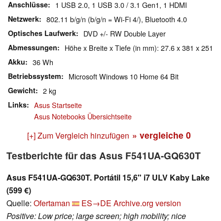
Anschlüsse
1 USB 2.0, 1 USB 3.0 / 3.1 Gen1, 1 HDMI
Netzwerk
802.11 b/g/n (b/g/n = Wi-Fi 4/), Bluetooth 4.0
Optisches Laufwerk
DVD +/- RW Double Layer
Abmessungen
Höhe x Breite x Tiefe (in mm): 27.6 x 381 x 251
Akku
36 Wh
Betriebssystem
Microsoft Windows 10 Home 64 Bit
Gewicht
2 kg
Links
Asus Startseite
Asus Notebooks Übersichtseite
» vergleiche
0
[+] Zum Vergleich hinzufügen
Testberichte für das Asus F541UA-GQ630T
Asus F541UA-GQ630T. Portátil 15,6" i7 ULV Kaby Lake
(599 €)
Quelle:
Ofertaman
ES→DE
Archive.org version
Positive: Low price; large screen; high mobility; nice