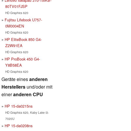
Lenovo Ideapad 310-15IKB-
80TV01FJSP
HD Graphics 620
Fujitsu Lifebook U757-
0M0004EN
HD Graphics 620
HP EliteBook 850 G4-
Z2W91EA
HD Graphics 620
HP ProBook 450 G4-
Y8B58EA
HD Graphics 620
Geräte eines
anderen
Herstellers
und/oder mit
einer
anderen CPU
HP 15-da0215ns
HD Graphics 620, Kaby Lake i3-
7020U
HP 15-da0208ns