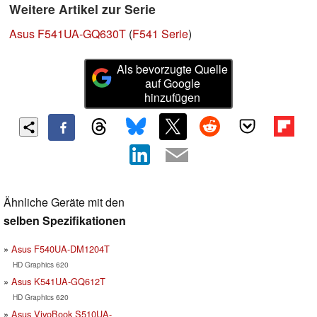
Weitere Artikel zur Serie
Asus F541UA-GQ630T
(
F541 Serie
)
Als bevorzugte Quelle
auf Google
hinzufügen
Ähnliche Geräte mit den
selben Spezifikationen
Asus F540UA-DM1204T
HD Graphics 620
Asus K541UA-GQ612T
HD Graphics 620
Asus VivoBook S510UA-