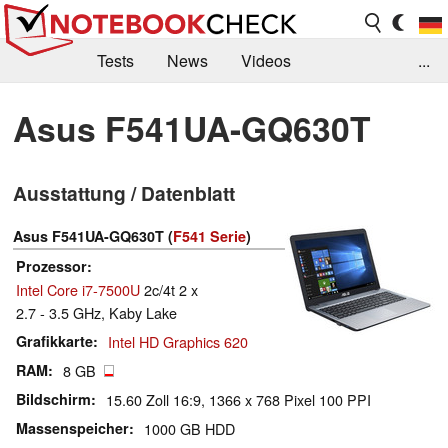
Tests
News
Videos
...
Benchmarks & Tech
Externe Tests
Asus F541UA-GQ630T
Kaufberatung
Deals
Suche
Jobs
Ausstattung / Datenblatt
Forum
Asus F541UA-GQ630T (
F541 Serie
)
Prozessor
Intel Core i7-7500U
2c/4t 2 x
2.7 - 3.5 GHz, Kaby Lake
Grafikkarte
Intel HD Graphics 620
RAM
8 GB
Bildschirm
15.60 Zoll 16:9, 1366 x 768 Pixel 100 PPI
Massenspeicher
1000 GB HDD