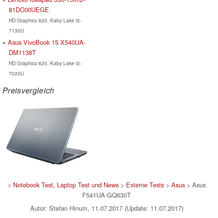
81DC00UEGE
HD Graphics 620, Kaby Lake i3-
7130U
Asus VivoBook 15 X540UA-
DM1138T
HD Graphics 620, Kaby Lake i3-
7020U
Preisvergleich
>
Notebook Test, Laptop Test und News
>
Externe Tests
>
Asus
> Asus
F541UA-GQ630T
Autor: Stefan Hinum, 11.07.2017 (Update: 11.07.2017)