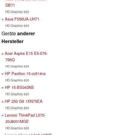
DB71
HD Graphics 620
Asus F556UA-UH71
HD Graphics 620
Geräte
anderer
Hersteller
Acer Aspire E15 E5-576-
766Q
HD Graphics 620
HP Pavilion 15-cc514ns
HD Graphics 620
HP 15-BS043NS
HD Graphics 620
HP 250 G6 1XN75EA
HD Graphics 620
Lenovo ThinkPad L570-
20J8001MGE
HD Graphics 620