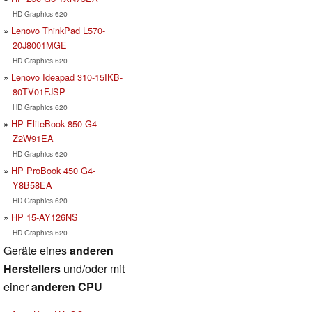
HD Graphics 620
Lenovo ThinkPad L570-
20J8001MGE
HD Graphics 620
Lenovo Ideapad 310-15IKB-
80TV01FJSP
HD Graphics 620
HP EliteBook 850 G4-
Z2W91EA
HD Graphics 620
HP ProBook 450 G4-
Y8B58EA
HD Graphics 620
HP 15-AY126NS
HD Graphics 620
Geräte eines
anderen
Herstellers
und/oder mit
einer
anderen CPU