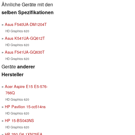
Ähnliche Geräte mit den
selben Spezifikationen
Asus F540UA-DM1204T
HD Graphics 620
Asus K541UA-GQ612T
HD Graphics 620
Asus F541UA-GQ630T
HD Graphics 620
Geräte
anderer
Hersteller
Acer Aspire E15 E5-576-
766Q
HD Graphics 620
HP Pavilion 15-cc514ns
HD Graphics 620
HP 15-BS043NS
HD Graphics 620
HP 250 G6 1XN75EA