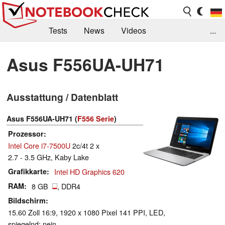
Tests
News
Videos
...
Benchmarks & Tech
Externe Tests
Asus F556UA-UH71
Kaufberatung
Deals
Suche
Jobs
Ausstattung / Datenblatt
Forum
Asus F556UA-UH71 (
F556 Serie
)
Prozessor
Intel Core i7-7500U
2c/4t 2 x
2.7 - 3.5 GHz, Kaby Lake
Grafikkarte
Intel HD Graphics 620
RAM
8 GB
, DDR4
Bildschirm
15.60 Zoll 16:9, 1920 x 1080 Pixel 141 PPI, LED,
spiegelnd: nein