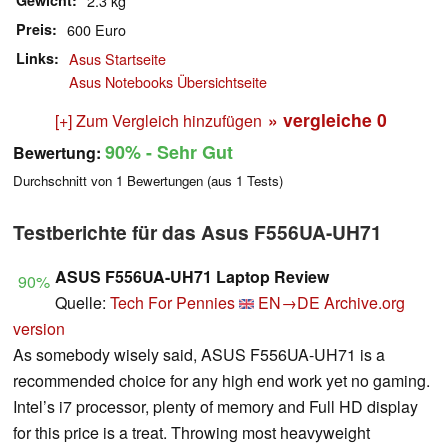
Gewicht
2.3 kg
Preis
600 Euro
Links
Asus Startseite
Asus Notebooks Übersichtseite
» vergleiche
0
[+] Zum Vergleich hinzufügen
90%
- Sehr Gut
Bewertung:
Durchschnitt von
1
Bewertungen (aus
1
Tests)
Testberichte für das Asus F556UA-UH71
ASUS F556UA-UH71 Laptop Review
90%
Quelle:
Tech For Pennies
EN→DE
Archive.org
version
As somebody wisely said, ASUS F556UA-UH71 is a
recommended choice for any high end work yet no gaming.
Intel’s i7 processor, plenty of memory and Full HD display
for this price is a treat. Throwing most heavyweight