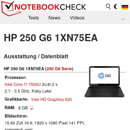
Tests
News
Videos
...
Benchmarks & Tech
Externe Tests
HP 250 G6 1XN75EA
Kaufberatung
Deals
Suche
Jobs
Ausstattung / Datenblatt
Forum
HP 250 G6 1XN75EA (
250 G6 Serie
)
Prozessor
Intel Core i7-7500U
2c/4t 2 x
2.7 - 3.5 GHz, Kaby Lake
Grafikkarte
Intel HD Graphics 620
RAM
8 GB
Bildschirm
15.60 Zoll 16:9, 1920 x 1080 Pixel 141 PPI,
spiegelnd: nein