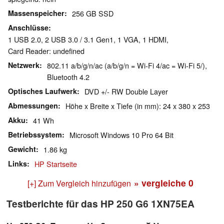
Massenspeicher
256 GB SSD
Anschlüsse
1 USB 2.0, 2 USB 3.0 / 3.1 Gen1, 1 VGA, 1 HDMI,
Card Reader: undefined
Netzwerk
802.11 a/b/g/n/ac (a/b/g/n = Wi-Fi 4/ac = Wi-Fi 5/),
Bluetooth 4.2
Optisches Laufwerk
DVD +/- RW Double Layer
Abmessungen
Höhe x Breite x Tiefe (in mm): 24 x 380 x 253
Akku
41 Wh
Betriebssystem
Microsoft Windows 10 Pro 64 Bit
Gewicht
1.86 kg
Links
HP Startseite
» vergleiche
0
[+] Zum Vergleich hinzufügen
Testberichte für das HP 250 G6 1XN75EA