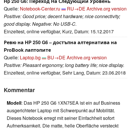
Hp 250 G6: Переход На Следующий Уровень
Quelle:
Notebook-Center.ru
RU→DE
Archive.org version
Positive: Good price; decent hardware; nice connectivity;
good display. Negative: No USB-C.
Einzeltest, online verfügbar, Kurz, Datum: 15.12.2017
Ревю на HP 250 G6 – достъпна алтернатива на
ProBook лаптопите
Quelle:
Laptop.bg
BU→DE
Archive.org version
Positive: Pleasant ergonomy; long battery life; nice display.
Einzeltest, online verfügbar, Sehr Lang, Datum: 23.06.2018
Kommentar
Modell
: Das HP 250 G6 1XN75EA ist ein auf Business
ausgerichteter Laptop mit Schwerpunkt auf Mobilität.
Dieses Notebook erregt mit seiner Einfachheit sofort
Aufmerksamkeit. Die matte, helle Oberfläche versteckt