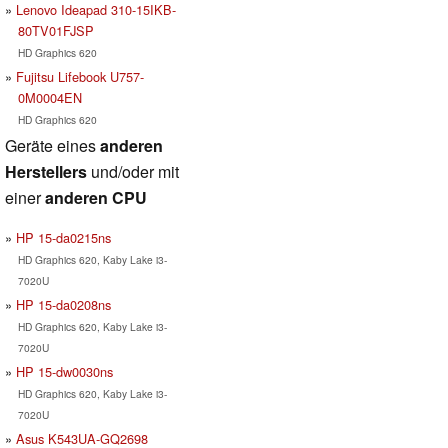
Lenovo Ideapad 310-15IKB-
80TV01FJSP
HD Graphics 620
Fujitsu Lifebook U757-
0M0004EN
HD Graphics 620
Geräte eines
anderen
Herstellers
und/oder mit
einer
anderen CPU
HP 15-da0215ns
HD Graphics 620, Kaby Lake i3-
7020U
HP 15-da0208ns
HD Graphics 620, Kaby Lake i3-
7020U
HP 15-dw0030ns
HD Graphics 620, Kaby Lake i3-
7020U
Asus K543UA-GQ2698