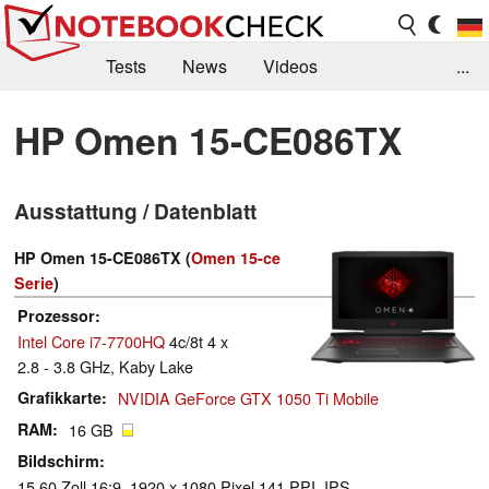
Tests
News
Videos
...
Benchmarks & Tech
Externe Tests
HP Omen 15-CE086TX
Kaufberatung
Deals
Suche
Jobs
Ausstattung / Datenblatt
Forum
HP Omen 15-CE086TX (
Omen 15-ce
Serie
)
Prozessor
Intel Core i7-7700HQ
4c/8t 4 x
2.8 - 3.8 GHz, Kaby Lake
Grafikkarte
NVIDIA GeForce GTX 1050 Ti Mobile
RAM
16 GB
Bildschirm
15.60 Zoll 16:9, 1920 x 1080 Pixel 141 PPI, IPS,