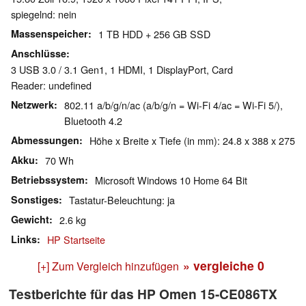
spiegelnd: nein
Massenspeicher
1 TB HDD + 256 GB SSD
Anschlüsse
3 USB 3.0 / 3.1 Gen1, 1 HDMI, 1 DisplayPort, Card
Reader: undefined
Netzwerk
802.11 a/b/g/n/ac (a/b/g/n = Wi-Fi 4/ac = Wi-Fi 5/),
Bluetooth 4.2
Abmessungen
Höhe x Breite x Tiefe (in mm): 24.8 x 388 x 275
Akku
70 Wh
Betriebssystem
Microsoft Windows 10 Home 64 Bit
Sonstiges
Tastatur-Beleuchtung: ja
Gewicht
2.6 kg
Links
HP Startseite
» vergleiche
0
[+] Zum Vergleich hinzufügen
Testberichte für das HP Omen 15-CE086TX