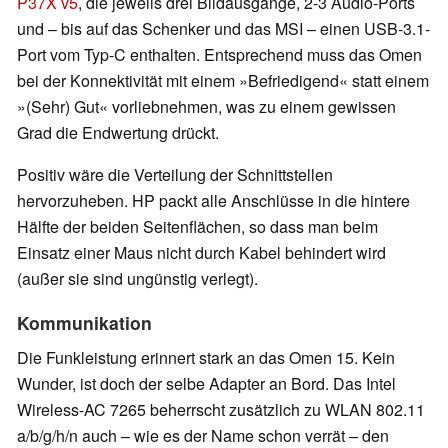
P37X v5
, die jeweils drei Bildausgänge, 2-3 Audio-Ports
und – bis auf das Schenker und das MSI – einen USB-3.1-
Port vom Typ-C enthalten. Entsprechend muss das Omen
bei der Konnektivität mit einem »Befriedigend« statt einem
»(Sehr) Gut« vorliebnehmen, was zu einem gewissen
Grad die Endwertung drückt.
Positiv wäre die Verteilung der Schnittstellen
hervorzuheben. HP packt alle Anschlüsse in die hintere
Hälfte der beiden Seitenflächen, so dass man beim
Einsatz einer Maus nicht durch Kabel behindert wird
(außer sie sind ungünstig verlegt).
Kommunikation
Die Funkleistung erinnert stark an das Omen 15. Kein
Wunder, ist doch der selbe Adapter an Bord. Das Intel
Wireless-AC 7265 beherrscht zusätzlich zu WLAN 802.11
a/b/g/h/n auch – wie es der Name schon verrät – den