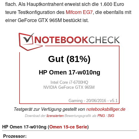
flach. Als Hauptkontrahent erweist sich die 1.600 Euro
teure Testkonfiguration des
Mifcom EG7
, die ebenfalls mit
einer GeForce GTX 965M bestückt ist.
Gut (81%)
HP Omen 17-w010ng
Intel Core i7-6700HQ
NVIDIA GeForce GTX 965M
Gaming - 20/06/2016 - v5.1
Testgerät zur Verfügung gestellt von
notebooksbilliger.de
Download der
lizensierten
Bewertungsgrafik als
PNG
/
SVG
HP Omen 17-w010ng (
Omen 15-ce Serie
)
Prozessor