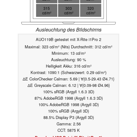
315
303
320
cd/m²
cd/m²
cd/m²
Ausleuchtung des Bildschirms
AUO119B getestet mit X-Rite i1Pro 2
Maximal: 323 cd/m² (Nits) Durchschnitt: 312 cd/m²
Minimum: 13 cd/m²
Ausleuchtung: 90 %
Helligkeit Akku: 316 cd/m²
Kontrast: 1090:1 (Schwarzwert: 0.29 cd/m²)
ΔE ColorChecker Calman: 5.69 | ∀{0.5-29.43 Ø4.71}
ΔE Greyscale Calman: 6.12 | ∀{0.09-98 Ø4.96}
100% sRGB (Argyll 1.6.3 3D)
87% AdobeRGB 1998 (Argyll 1.6.3 3D)
100% AdobeRGB 1998 (Argyll 3D)
100% sRGB (Argyll 3D)
88.5% Display P3 (Argyll 3D)
Gamma: 2.56
CCT: 5875 K