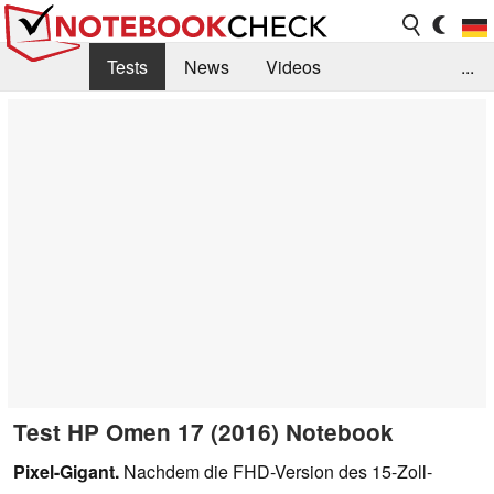
Tests
News
Videos
...
Benchmarks & Tech
Externe Tests
Kaufberatung
Deals
Suche
Jobs
Forum
Test HP Omen 17 (2016) Notebook
Pixel-Gigant.
Nachdem die FHD-Version des 15-Zoll-