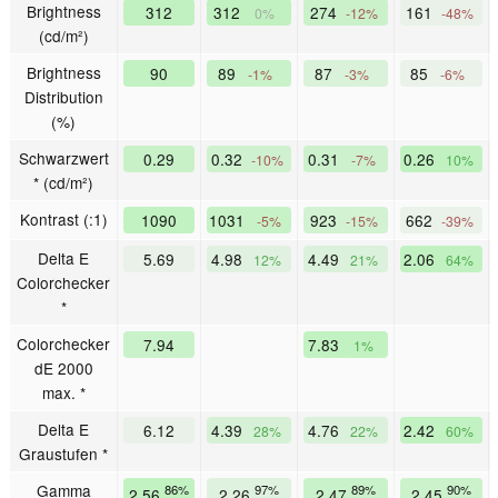
Brightness
312
312
274
161
0%
-12%
-48%
(cd/m²)
Brightness
90
89
87
85
-1%
-3%
-6%
Distribution
(%)
Schwarzwert
0.29
0.32
0.31
0.26
-10%
-7%
10%
* (cd/m²)
Kontrast (:1)
1090
1031
923
662
-5%
-15%
-39%
Delta E
5.69
4.98
4.49
2.06
12%
21%
64%
Colorchecker
*
Colorchecker
7.94
7.83
1%
dE 2000
max. *
Delta E
6.12
4.39
4.76
2.42
28%
22%
60%
Graustufen *
Gamma
86%
97%
89%
90%
2.56
2.26
2.47
2.45