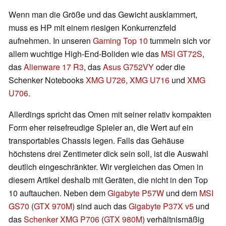
Wenn man die Größe und das Gewicht ausklammert,
muss es HP mit einem riesigen Konkurrenzfeld
aufnehmen. In unseren
Gaming Top 10
tummeln sich vor
allem wuchtige High-End-Boliden wie das
MSI GT72S
,
das
Alienware 17 R3
, das
Asus G752VY
oder die
Schenker Notebooks
XMG U726
,
XMG U716
und
XMG
U706
.
Allerdings spricht das Omen mit seiner relativ kompakten
Form eher reisefreudige Spieler an, die Wert auf ein
transportables Chassis legen. Falls das Gehäuse
höchstens drei Zentimeter dick sein soll, ist die Auswahl
deutlich eingeschränkter. Wir vergleichen das Omen in
diesem Artikel deshalb mit Geräten, die nicht in den Top
10 auftauchen. Neben dem
Gigabyte P57W
und dem
MSI
GS70
(
GTX 970M
) sind auch das
Gigabyte P37X v5
und
das
Schenker XMG P706
(
GTX 980M
) verhältnismäßig