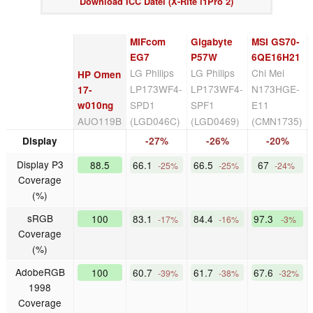
Download ICC Datei (X-Rite i1Pro 2)
MIFcom
Gigabyte
MSI GS70-
EG7
P57W
6QE16H21
LG Philips
LG Philips
Chi Mei
HP Omen
LP173WF4-
LP173WF4-
N173HGE-
17-
SPD1
SPF1
E11
w010ng
AUO119B
(LGD046C)
(LGD0469)
(CMN1735)
Display
-27%
-26%
-20%
Display P3
88.5
66.1
66.5
67
-25%
-25%
-24%
Coverage
(%)
sRGB
100
83.1
84.4
97.3
-17%
-16%
-3%
Coverage
(%)
AdobeRGB
100
60.7
61.7
67.6
-39%
-38%
-32%
1998
Coverage