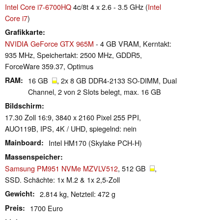
Intel Core i7-6700HQ
4c/8t 4 x 2.6 - 3.5 GHz (
Intel
Core i7
)
Grafikkarte
NVIDIA GeForce GTX 965M
- 4 GB VRAM, Kerntakt:
935 MHz, Speichertakt: 2500 MHz, GDDR5,
ForceWare 359.37, Optimus
RAM
16 GB
, 2x 8 GB DDR4-2133 SO-DIMM, Dual
Channel, 2 von 2 Slots belegt, max. 16 GB
Bildschirm
17.30 Zoll 16:9, 3840 x 2160 Pixel 255 PPI,
AUO119B, IPS, 4K / UHD, spiegelnd: nein
Mainboard
Intel HM170 (Skylake PCH-H)
Massenspeicher
Samsung PM951 NVMe MZVLV512
, 512 GB
,
SSD. Schächte: 1x M.2 & 1x 2,5-Zoll
Gewicht
2.814 kg, Netzteil: 472 g
Preis
1700 Euro