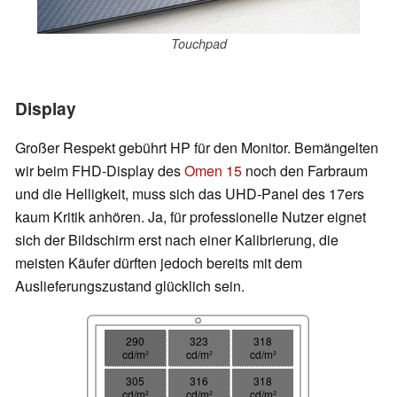
Touchpad
Display
Großer Respekt gebührt HP für den Monitor. Bemängelten
wir beim FHD-Display des
Omen 15
noch den Farbraum
und die Helligkeit, muss sich das UHD-Panel des 17ers
kaum Kritik anhören. Ja, für professionelle Nutzer eignet
sich der Bildschirm erst nach einer Kalibrierung, die
meisten Käufer dürften jedoch bereits mit dem
Auslieferungszustand glücklich sein.
290
323
318
cd/m²
cd/m²
cd/m²
305
316
318
cd/m²
cd/m²
cd/m²