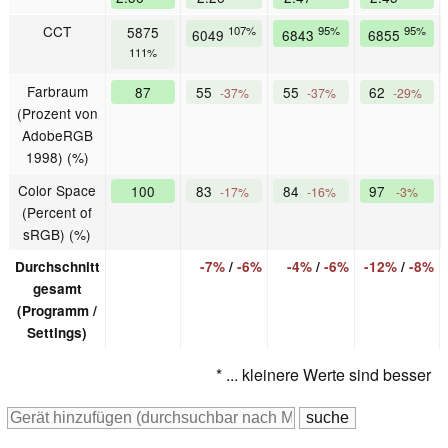
CCT
5875
107%
95%
95%
6049
6843
6855
111%
Farbraum
87
55
55
62
-37%
-37%
-29%
(Prozent von
AdobeRGB
1998) (%)
Color Space
100
83
84
97
-17%
-16%
-3%
(Percent of
sRGB) (%)
Durchschnitt
-7%
/
-6%
-4%
/
-6%
-12%
/
-8%
gesamt
(Programm /
Settings)
* ... kleinere Werte sind besser