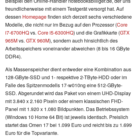
Beispiel den Online-Händler notebooksbilliger.de, der uns
freundlicherweise mit einem Testgerät versorgt hat. Auf
dessen
Homepage
finden sich derzeit sechs verschiedene
Modelle, die nicht nur im Bezug auf den Prozessor (
Core
i7-6700HQ
vs.
Core i5-6300HQ
) und die Grafikkarte (
GTX
965M
vs.
GTX 960M
), sondern auch hinsichtlich des
Arbeitsspeichers voneinander abweichen (8 bis 16 GByte
DDR4).
Als Massenspeicher dient entweder eine Kombination aus
128-GByte-SSD und 1- respektive 2-TByte-HDD oder im
Falle des Spitzenmodells 17-w010ng eine 512-GByte-
SSD. Abgerundet wird das Paket von einem UHD-Display
mit 3.840 x 2.160 Pixeln oder einem klassischen FHD-
Panel mit 1.920 x 1.080 Bildpunkten. Das Betriebssystem
(Windows 10 Home 64 Bit) ist jeweils identisch. Preislich
startet das Omen 17 bei 1.099 Euro und reicht bis zu 1.699
Euro für die Topvariante.