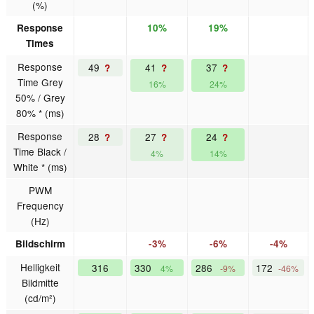
(%)
Response
10%
19%
Times
Response
49
41
37
?
?
?
Time Grey
16%
24%
50% / Grey
80% * (ms)
Response
28
27
24
?
?
?
Time Black /
4%
14%
White * (ms)
PWM
Frequency
(Hz)
Bildschirm
-3%
-6%
-4%
Helligkeit
316
330
286
172
4%
-9%
-46%
Bildmitte
(cd/m²)