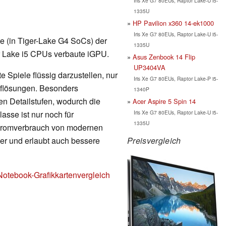
Iris Xe G7 80EUs, Raptor Lake-U i5-
1335U
HP Pavilion x360 14-ek1000
Iris Xe G7 80EUs, Raptor Lake-U i5-
rte (in Tiger-Lake G4 SoCs) der
1335U
er Lake i5 CPUs verbaute iGPU.
Asus Zenbook 14 Flip
UP3404VA
 Spiele flüssig darzustellen, nur
Iris Xe G7 80EUs, Raptor Lake-P i5-
Auflösungen. Besonders
1340P
en Detailstufen, wodurch die
Acer Aspire 5 Spin 14
Iris Xe G7 80EUs, Raptor Lake-U i5-
lasse ist nur noch für
1335U
Stromverbrauch von modernen
Preisvergleich
nger und erlaubt auch bessere
Notebook-Grafikkartenvergleich