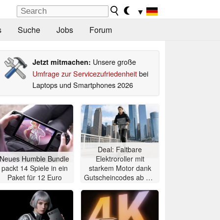
▼
s
Suche
Jobs
Forum
Unsere große
Jetzt mitmachen:
Umfrage zur Servicezufriedenheit
bei
Laptops und Smartphones 2026
Deal: Faltbare
Neues Humble Bundle
Elektroroller mit
packt 14 Spiele in ein
starkem Motor dank
Paket für 12 Euro
Gutscheincodes ab nur
284 Euro