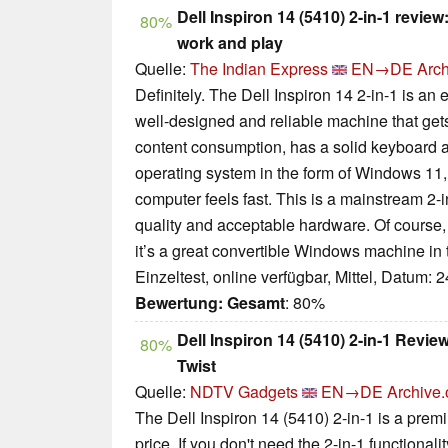
Dell Inspiron 14 (5410) 2-in-1 review
80%
work and play
Quelle:
The Indian Express
EN→DE
Arch
Definitely. The Dell Inspiron 14 2-in-1 is an
well-designed and reliable machine that gets 
content consumption, has a solid keyboard a
operating system in the form of Windows 11, 
computer feels fast. This is a mainstream 2-i
quality and acceptable hardware. Of course, it’
it’s a great convertible Windows machine in
Einzeltest, online verfügbar, Mittel, Datum: 
Bewertung:
Gesamt
: 80%
Dell Inspiron 14 (5410) 2-in-1 Rev
80%
Twist
Quelle:
NDTV Gadgets
EN→DE
Archive.
The Dell Inspiron 14 (5410) 2-in-1 is a prem
price. If you don't need the 2-in-1 functionali