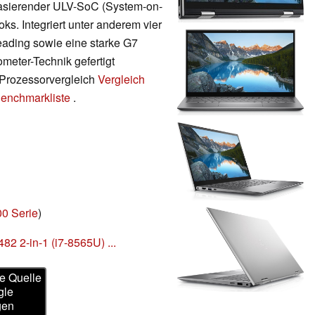
 basierender ULV-SoC (System-on-
ks. Integriert unter anderem vier
ading sowie eine starke G7
meter-Technik gefertigt
m Prozessorvergleich
Vergleich
enchmarkliste
.
00 Serie
)
82 2-in-1 (i7-8565U) ...
e Quelle
gle
gen