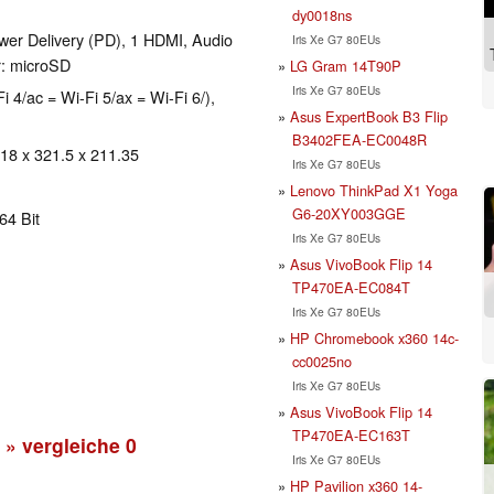
dy0018ns
er Delivery (PD), 1 HDMI, Audio
Iris Xe G7 80EUs
: microSD
LG Gram 14T90P
Iris Xe G7 80EUs
i 4/ac = Wi-Fi 5/ax = Wi-Fi 6/),
Asus ExpertBook B3 Flip
B3402FEA-EC0048R
 18 x 321.5 x 211.35
Iris Xe G7 80EUs
Lenovo ThinkPad X1 Yoga
G6-20XY003GGE
64 Bit
Iris Xe G7 80EUs
Asus VivoBook Flip 14
TP470EA-EC084T
Iris Xe G7 80EUs
HP Chromebook x360 14c-
cc0025no
Iris Xe G7 80EUs
Asus VivoBook Flip 14
TP470EA-EC163T
» vergleiche
0
Iris Xe G7 80EUs
HP Pavilion x360 14-