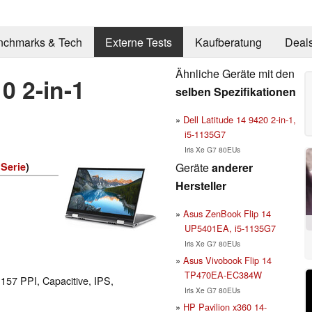
nchmarks & Tech
Externe Tests
Kaufberatung
Deal
Ähnliche Geräte mit den
0 2-in-1
selben Spezifikationen
Dell Latitude 14 9420 2-in-1,
i5-1135G7
Iris Xe G7 80EUs
Geräte
anderer
 Serie
)
Hersteller
Asus ZenBook Flip 14
UP5401EA, i5-1135G7
Iris Xe G7 80EUs
Asus Vivobook Flip 14
TP470EA-EC384W
 157 PPI, Capacitive, IPS,
Iris Xe G7 80EUs
HP Pavilion x360 14-