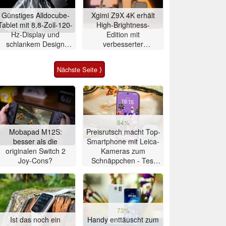
Günstiges Alldocube-
Xgimi Z9X 4K erhält
Tablet mit 8,8-Zoll-120-
High-Brightness-
Hz-Display und
Edition mit
schlankem Design
verbesserter
vorgestellt
Ausstattung
Nächste Seite ⟩
84%
Mobapad M12S:
Preisrutsch macht Top-
besser als die
Smartphone mit Leica-
originalen Switch 2
Kameras zum
Joy-Cons?
Schnäppchen - Test
Xiaomi 17T
73%
Ist das noch ein
Handy enttäuscht zum