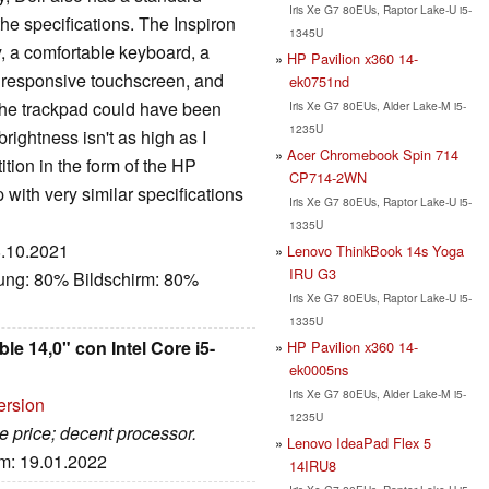
Iris Xe G7 80EUs, Raptor Lake-U i5-
 the specifications. The Inspiron
1345U
ty, a comfortable keyboard, a
HP Pavilion x360 14-
a responsive touchscreen, and
ek0751nd
t, the trackpad could have been
Iris Xe G7 80EUs, Alder Lake-M i5-
1235U
ightness isn't as high as I
Acer Chromebook Spin 714
tion in the form of the HP
CP714-2WN
 with very similar specifications
Iris Xe G7 80EUs, Raptor Lake-U i5-
1335U
8.10.2021
Lenovo ThinkBook 14s Yoga
IRU G3
tung: 80% Bildschirm: 80%
Iris Xe G7 80EUs, Raptor Lake-U i5-
1335U
le 14,0" con Intel Core i5-
HP Pavilion x360 14-
ek0005ns
Iris Xe G7 80EUs, Alder Lake-M i5-
ersion
1235U
ve price; decent processor.
Lenovo IdeaPad Flex 5
um: 19.01.2022
14IRU8