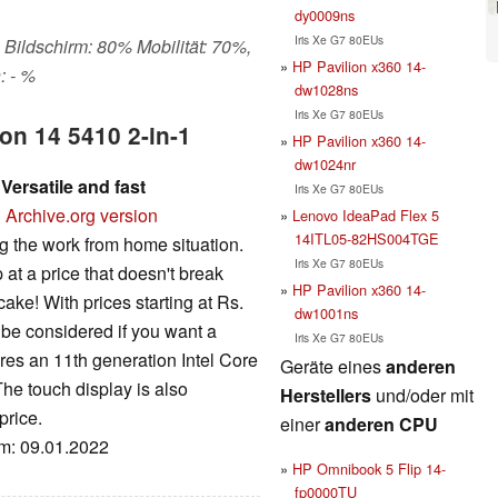
dy0009ns
Iris Xe G7 80EUs
 Bildschirm: 80% Mobilität: 70%,
HP Pavilion x360 14-
: - %
dw1028ns
Iris Xe G7 80EUs
ron 14 5410 2-in-1
HP Pavilion x360 14-
dw1024nr
Versatile and fast
Iris Xe G7 80EUs
E
Archive.org version
Lenovo IdeaPad Flex 5
14ITL05-82HS004TGE
g the work from home situation.
Iris Xe G7 80EUs
at a price that doesn't break
HP Pavilion x360 14-
cake! With prices starting at Rs.
dw1001ns
 be considered if you want a
Iris Xe G7 80EUs
ures an 11th generation Intel Core
Geräte eines
anderen
he touch display is also
Herstellers
und/oder mit
price.
einer
anderen CPU
um: 09.01.2022
HP Omnibook 5 Flip 14-
fp0000TU