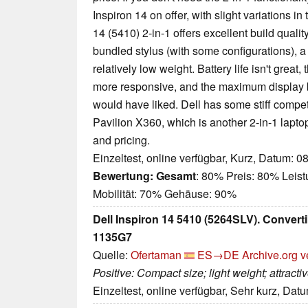
Inspiron 14 on offer, with slight variations in
14 (5410) 2-in-1 offers excellent build quali
bundled stylus (with some configurations), 
relatively low weight. Battery life isn't grea
more responsive, and the maximum display br
would have liked. Dell has some stiff competi
Pavilion X360, which is another 2-in-1 laptop
and pricing.
Einzeltest, online verfügbar, Kurz, Datum: 0
Bewertung:
Gesamt
: 80% Preis: 80% Leis
Mobilität: 70% Gehäuse: 90%
Dell Inspiron 14 5410 (5264SLV). Convertib
1135G7
Quelle:
Ofertaman
ES→DE
Archive.org v
Positive: Compact size; light weight; attracti
Einzeltest, online verfügbar, Sehr kurz, Dat