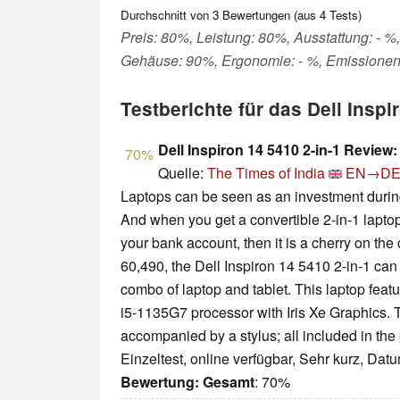
Durchschnitt von
3
Bewertungen (aus
4
Tests)
Preis: 80%, Leistung: 80%, Ausstattung: - %,
Gehäuse: 90%, Ergonomie: - %, Emissionen
Testberichte für das Dell Inspi
Dell Inspiron 14 5410 2-in-1 Review: 
70%
Quelle:
The Times of India
EN→D
Laptops can be seen as an investment durin
And when you get a convertible 2-in-1 laptop 
your bank account, then it is a cherry on the 
60,490, the Dell Inspiron 14 5410 2-in-1 can
combo of laptop and tablet. This laptop feat
i5-1135G7 processor with Iris Xe Graphics. T
accompanied by a stylus; all included in the 
Einzeltest, online verfügbar, Sehr kurz, Dat
Bewertung:
Gesamt
: 70%