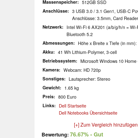
Massenspeicher
512GB SSD
Anschlüsse
3 USB 3.0 / 3.1 Gen1, USB-C Pow
Anschlüsse: 3.5mm, Card Reader
Netzwerk
Intel Wi-Fi 6 AX201 (a/b/g/h/n = Wi-F
Bluetooth 5.2
Abmessungen
Höhe x Breite x Tiefe (in mm):
Akku
41 Wh Lithium-Polymer, 3-cell
Betriebssystem
Microsoft Windows 10 Home 
Kamera
Webcam: HD 720p
Sonstiges
Lautsprecher: Stereo
Gewicht
1.65 kg
Preis
800 Euro
Links
Dell Startseite
Dell Notebooks Übersichtseite
[+] Zum Vergleich hinzufügen
76.67%
- Gut
Bewertung: