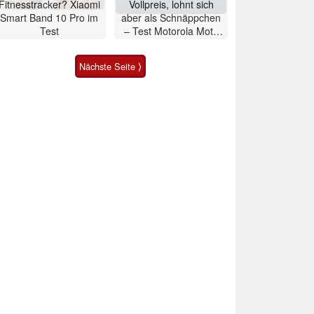
Fitnesstracker? Xiaomi
Vollpreis, lohnt sich
Smart Band 10 Pro im
aber als Schnäppchen
Test
– Test Motorola Moto
G47 Smartphone
Nächste Seite ⟩