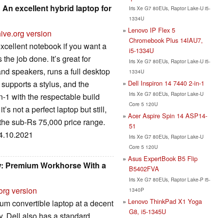
: An excellent hybrid laptop for
Iris Xe G7 80EUs, Raptor Lake-U i5-
1334U
Lenovo IP Flex 5
ive.org version
Chromebook Plus 14IAU7,
 excellent notebook if you want a
i5-1334U
the job done. It’s great for
Iris Xe G7 80EUs, Raptor Lake-U i5-
nd speakers, runs a full desktop
1334U
Dell Inspiron 14 7440 2-in-1
supports a stylus, and the
Iris Xe G7 80EUs, Raptor Lake-U
n-1 with the respectable build
Core 5 120U
s not a perfect laptop but still,
Acer Aspire Spin 14 ASP14-
 the sub-Rs 75,000 price range.
51
24.10.2021
Iris Xe G7 80EUs, Raptor Lake-U
Core 5 120U
Asus ExpertBook B5 Flip
iew: Premium Workhorse With a
B5402FVA
Iris Xe G7 80EUs, Raptor Lake-P i5-
org version
1340P
Lenovo ThinkPad X1 Yoga
ium convertible laptop at a decent
G8, i5-1345U
ty, Dell also has a standard