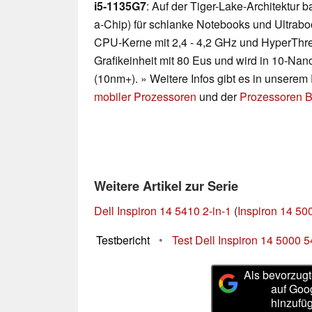
i5-1135G7
: Auf der Tiger-Lake-Architektur
a-Chip) für schlanke Notebooks und Ultraboo
CPU-Kerne mit 2,4 - 4,2 GHz und HyperThre
Grafikeinheit mit 80 Eus und wird in 10-Nano
(10nm+). » Weitere Infos gibt es in unsere
mobiler Prozessoren
und der
Prozessoren B
Weitere Artikel zur Serie
Dell Inspiron 14 5410 2-in-1
(
Inspiron 14 50
Testbericht
•
Test Dell Inspiron 14 5000 54
Als bevorzugt
auf Goo
hinzufü