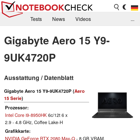
Tests
News
Videos
...
Benchmarks & Tech
Externe Tests
Gigabyte Aero 15 Y9-
Kaufberatung
Deals
Suche
Jobs
9UK4720P
Forum
Ausstattung / Datenblatt
Gigabyte Aero 15 Y9-9UK4720P (
Aero
15 Serie
)
Prozessor
Intel Core i9-8950HK
6c/12t 6 x
2.9 - 4.8 GHz, Coffee Lake-H
Grafikkarte
NVIDIA GeForce RTX 2080 Max-Q
- 8 GB VRAM,