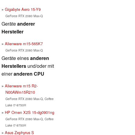
Gigabyte Aero 15-Y9
GeForce RTX 2080 Max-Q
Geräte
anderer
Hersteller
Alienware m15-565K7
GeForce RTX 2080 Max-Q
Geräte eines
anderen
Herstellers
und/oder mit
einer
anderen CPU
Alienware m15 R2-
N00AWm15R210
GeForce RTX 2080 Max-Q, Coffee
Lake i7-9750H
HP Omen X2S 15-dg0901ng
GeForce RTX 2080 Max-Q, Coffee
Lake i7-9750H
Asus Zephyrus S