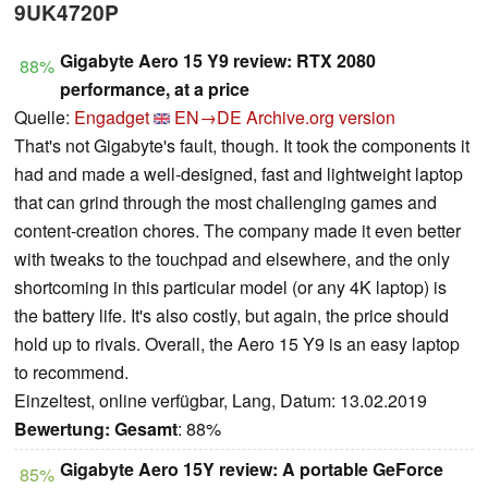
9UK4720P
Gigabyte Aero 15 Y9 review: RTX 2080
88%
performance, at a price
Quelle:
Engadget
EN→DE
Archive.org version
That's not Gigabyte's fault, though. It took the components it
had and made a well-designed, fast and lightweight laptop
that can grind through the most challenging games and
content-creation chores. The company made it even better
with tweaks to the touchpad and elsewhere, and the only
shortcoming in this particular model (or any 4K laptop) is
the battery life. It's also costly, but again, the price should
hold up to rivals. Overall, the Aero 15 Y9 is an easy laptop
to recommend.
Einzeltest, online verfügbar, Lang, Datum: 13.02.2019
Bewertung:
Gesamt
: 88%
Gigabyte Aero 15Y review: A portable GeForce
85%