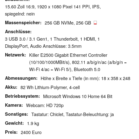
15.60 Zoll 16:9, 1920 x 1080 Pixel 141 PPI, IPS,
spiegelnd: nein
Massenspeicher
256 GB NVMe, 256 GB
Anschlüsse
3 USB 3.0 / 3.1 Gen1, 1 Thunderbolt, 1 HDMI, 1
DisplayPort, Audio Anschlüsse: 3.5mm
Netzwerk
Killer E2500 Gigabit Ethernet Controller
(10/100/1000MBit/s), 802.11 a/b/g/n/ac (a/b/g/n =
Wi-Fi 4/ac = Wi-Fi 5/), Bluetooth 5.0
Abmessungen
Höhe x Breite x Tiefe (in mm): 18 x 358 x 248
Akku
82 Wh Lithium-Polymer, 4-cell
Betriebssystem
Microsoft Windows 10 Home 64 Bit
Kamera
Webcam: HD 720p
Sonstiges
Tastatur: Chiclet, Tastatur-Beleuchtung: ja
Gewicht
1.9 kg
Preis
2400 Euro