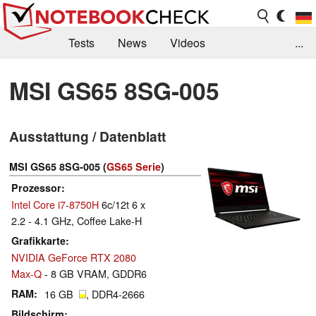
Tests
News
Videos
...
Benchmarks & Tech
Externe Tests
MSI GS65 8SG-005
Kaufberatung
Deals
Suche
Jobs
Ausstattung / Datenblatt
Forum
MSI GS65 8SG-005 (
GS65 Serie
)
Prozessor
Intel Core i7-8750H
6c/12t 6 x
2.2 - 4.1 GHz, Coffee Lake-H
Grafikkarte
NVIDIA GeForce RTX 2080
Max-Q
- 8 GB VRAM, GDDR6
RAM
16 GB
, DDR4-2666
Bildschirm