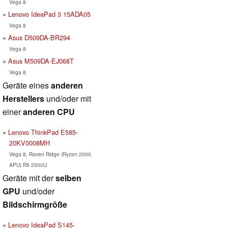
Vega 8
Lenovo IdeaPad 3 15ADA05
Vega 8
Asus D509DA-BR294
Vega 8
Asus M509DA-EJ068T
Vega 8
Geräte eines
anderen
Herstellers
und/oder mit
einer
anderen CPU
Lenovo ThinkPad E585-
20KV0008MH
Vega 8, Raven Ridge (Ryzen 2000
APU) R5 2500U
Geräte mit der
selben
GPU
und/oder
Bildschirmgröße
Lenovo IdeaPad S145-