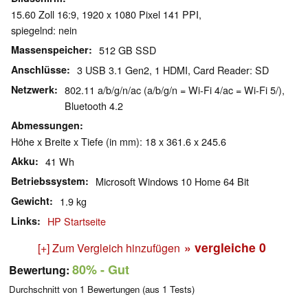
15.60 Zoll 16:9, 1920 x 1080 Pixel 141 PPI,
spiegelnd: nein
Massenspeicher
512 GB SSD
Anschlüsse
3 USB 3.1 Gen2, 1 HDMI, Card Reader: SD
Netzwerk
802.11 a/b/g/n/ac (a/b/g/n = Wi-Fi 4/ac = Wi-Fi 5/),
Bluetooth 4.2
Abmessungen
Höhe x Breite x Tiefe (in mm): 18 x 361.6 x 245.6
Akku
41 Wh
Betriebssystem
Microsoft Windows 10 Home 64 Bit
Gewicht
1.9 kg
Links
HP Startseite
» vergleiche
0
[+] Zum Vergleich hinzufügen
80%
- Gut
Bewertung:
Durchschnitt von
1
Bewertungen (aus
1
Tests)