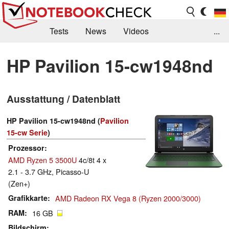
Tests
News
Videos
...
Benchmarks & Tech
Externe Tests
HP Pavilion 15-cw1948nd
Kaufberatung
Deals
Suche
Jobs
Ausstattung / Datenblatt
Forum
HP Pavilion 15-cw1948nd (
Pavilion
15-cw Serie
)
Prozessor
AMD Ryzen 5 3500U
4c/8t 4 x
2.1 - 3.7 GHz, Picasso-U
(Zen+)
Grafikkarte
AMD Radeon RX Vega 8 (Ryzen 2000/3000)
RAM
16 GB
Bildschirm