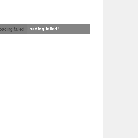
loading failed!
loading failed!