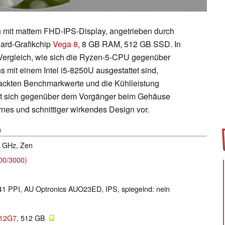
on mit mattem FHD-IPS-Display, angetrieben durch
ard-Grafikchip
Vega 8
, 8 GB RAM, 512 GB SSD. In
 Vergleich, wie sich die Ryzen-5-CPU gegenüber
s mit einem Intel i5-8250U ausgestattet sind,
 nackten Benchmarkwerte und die Kühlleistung
hat sich gegenüber dem Vorgänger
beim Gehäuse
rnes und schnittiger wirkendes Design vor.
)
.6 GHz, Zen
00/3000)
141 PPI, AU Optronics AUO23ED, IPS, spiegelnd: nein
512G7
, 512 GB