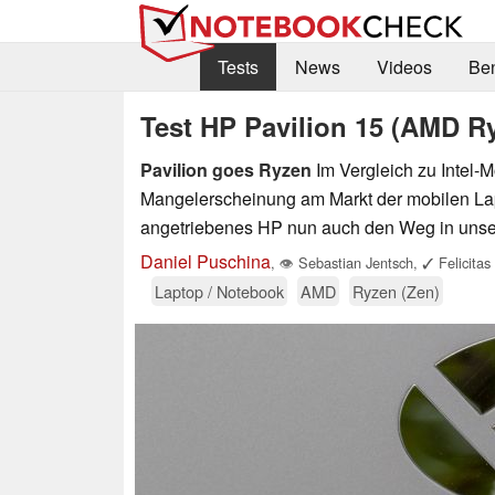
Tests
News
Videos
Be
Test HP Pavilion 15 (AMD R
Pavilion goes Ryzen
Im Vergleich zu Intel
Mangelerscheinung am Markt der mobilen Lap
angetriebenes HP nun auch den Weg in unse
Daniel Puschina
,
👁
Sebastian Jentsch
,
✓
Felicitas
Laptop / Notebook
AMD
Ryzen (Zen)