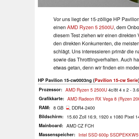
Vor uns liegt der 15-zöllige HP Pavili
einen
AMD Ryzen 5 2500U
, dem Onbo
diesem Test ziehen wir einen direkten
den direkten Konkurrenten, die meisten
schlägt. Uns interessieren primär die
sowie das Throttlingverhalten. Auch 
etwas getan, denn wir finden ein mode
HP Pavilion 15-cw0003ng (
Pavilion 15-cw Serie
Prozessor
AMD Ryzen 5 2500U
4c/8t 4 x 2 - 3
Grafikkarte
AMD Radeon RX Vega 8 (Ryzen 20
RAM
8 GB
, DDR4-2400
Bildschirm
15.60 Zoll 16:9, 1920 x 1080 Pixel 
Mainboard
AMD CZ FCH
Massenspeicher
Intel SSD 600p SSDPEKKW