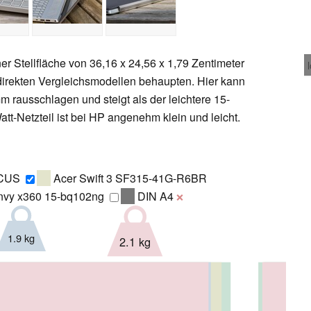
er Stellfläche von 36,16 x 24,56 x 1,79 Zentimeter
direkten Vergleichsmodellen behaupten. Hier kann
rausschlagen und steigt als der leichtere 15-
att-Netzteil ist bei HP angenehm klein und leicht.
5CUS
Acer Swift 3 SF315-41G-R6BR
vy x360 15-bq102ng
DIN A4
❌
1.9 kg
2.1 kg