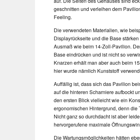
auf. Die Seiten des Gehäuses sind eck
geschnitten und verleihen dem Pavili
Feeling.
Die verwendeten Materialien, wie beispi
Displayrückseite und die Base stärken d
Ausmaß wie beim 14-Zoll-Pavilion. Denn
Base eindrücken und ist nicht so verwi
Knarzen erhält man aber auch beim 15
hier wurde nämlich Kunststoff verwend
Auffällig ist, dass sich das Pavilion 
auf die hinteren Scharniere aufbockt u
den ersten Blick vielleicht wie ein Kons
ergonomischen Hintergrund, denn die Ta
Nicht ganz so durchdacht ist aber l
eide
hervorgerufene maximale Öffnungswin
Die Wartungsmöglichkeiten hätten eben