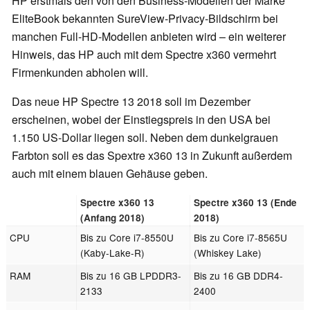
HP erstmals den von den Business-Modellen der Marke
EliteBook bekannten SureView-Privacy-Bildschirm bei
manchen Full-HD-Modellen anbieten wird – ein weiterer
Hinweis, das HP auch mit dem Spectre x360 vermehrt
Firmenkunden abholen will.
Das neue HP Spectre 13 2018 soll im Dezember
erscheinen, wobei der Einstiegspreis in den USA bei
1.150 US-Dollar liegen soll. Neben dem dunkelgrauen
Farbton soll es das Spextre x360 13 in Zukunft außerdem
auch mit einem blauen Gehäuse geben.
Spectre x360 13
Spectre x360 13 (Ende
(Anfang 2018)
2018)
CPU
Bis zu Core i7-8550U
Bis zu Core i7-8565U
(Kaby-Lake-R)
(Whiskey Lake)
RAM
Bis zu 16 GB LPDDR3-
Bis zu 16 GB DDR4-
2133
2400