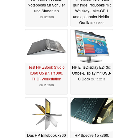
Notebooks für Schüler
günstige ProBooks mit
und Studenten
Whiskey-Lake-CPU
und optionaler Nvidia-
13.12.2018
Grafik
30.11.2018
Test HP ZBook Studio
HP EliteDisplay E243d:
x360 G5 (i7, P1000,
Office-Display mit USB-
FHD) Workstation
C Dock
24.10.2018
09.11.2018
Das HP Elitebook x360
HP Spectre 15 x360: