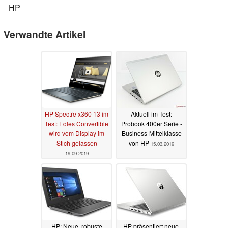
HP
Verwandte Artikel
HP Spectre x360 13 im
Aktuell im Test:
Test: Edles Convertible
Probook 400er Serie -
wird vom Display im
Business-Mittelklasse
Stich gelassen
von HP
15.03.2019
19.09.2019
HP: Neue, robuste
HP präsentiert neue,