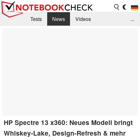
Tests
News
Videos
...
Benchmarks & Tech
Externe Tests
Kaufberatung
Deals
Suche
Jobs
Forum
HP Spectre 13 x360: Neues Modell bringt
Whiskey-Lake, Design-Refresh & mehr