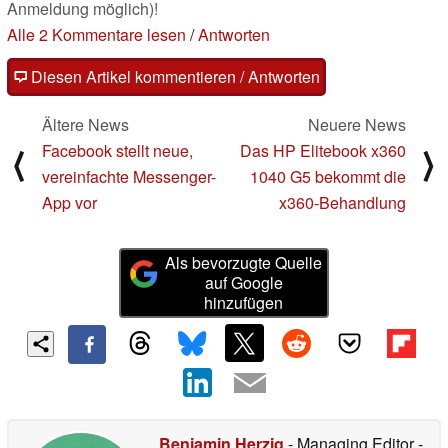
Anmeldung möglich)!
Alle 2 Kommentare lesen
/
Antworten
Diesen Artikel kommentieren / Antworten
Ältere News
Neuere News
Facebook stellt neue,
Das HP Elitebook x360
⟨
⟩
vereinfachte Messenger-
1040 G5 bekommt die
App vor
x360-Behandlung
Als bevorzugte Quelle
auf Google
hinzufügen
Benjamin Herzig
- Managing Editor
-