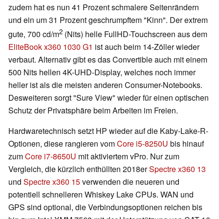
zudem hat es nun 41 Prozent schmalere Seitenrändern
und ein um 31 Prozent geschrumpftem "Kinn". Der extrem
2
gute, 700 cd/m
(Nits) helle FullHD-Touchscreen aus dem
EliteBook x360 1030 G1
ist auch beim 14-Zöller wieder
verbaut. Alternativ gibt es das Convertible auch mit einem
500 Nits hellen 4K-UHD-Display, welches noch immer
heller ist als die meisten anderen Consumer-Notebooks.
Desweiteren sorgt "Sure View" wieder für einen optischen
Schutz der Privatsphäre beim Arbeiten im Freien.
Hardwaretechnisch setzt HP wieder auf die Kaby-Lake-R-
Optionen, diese rangieren vom
Core i5-8250U
bis hinauf
zum
Core i7-8650U
mit aktiviertem vPro. Nur zum
Vergleich, die kürzlich enthüllten 2018er
Spectre x360 13
und
Spectre x360 15
verwenden die neueren und
potentiell schnelleren Whiskey Lake CPUs. WAN und
GPS sind optional, die Verbindungsoptionen reichen bis