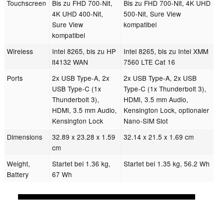
Touchscreen
Bis zu FHD 700-Nit,
Bis zu FHD 700-Nit, 4K UHD
4K UHD 400-Nit,
500-Nit, Sure View
Sure View
kompatibel
kompatibel
Wireless
Intel 8265, bis zu HP
Intel 8265, bis zu Intel XMM
lt4132 WAN
7560 LTE Cat 16
Ports
2x USB Type-A, 2x
2x USB Type-A, 2x USB
USB Type-C (1x
Type-C (1x Thunderbolt 3),
Thunderbolt 3),
HDMI, 3.5 mm Audio,
HDMI, 3.5 mm Audio,
Kensington Lock, optionaler
Kensington Lock
Nano-SIM Slot
Dimensions
32.89 x 23.28 x 1.59
32.14 x 21.5 x 1.69 cm
cm
Weight,
Startet bei 1.36 kg,
Startet bei 1.35 kg, 56.2 Wh
Battery
67 Wh