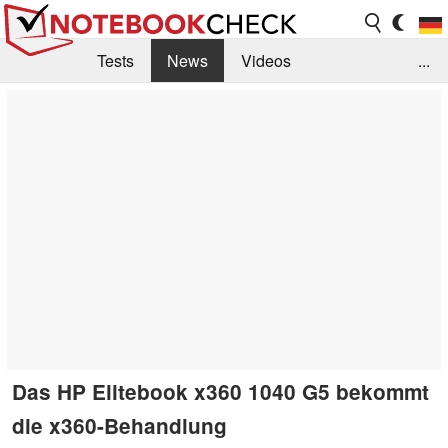
Tests
News
Videos
...
Benchmarks & Tech
Externe Tests
Kaufberatung
Deals
Suche
Jobs
Forum
Das HP Elitebook x360 1040 G5 bekommt
die x360-Behandlung