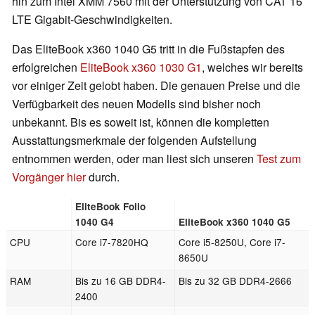
hin zum Intel XMM 7560 mit der Unterstützung von CAT 16
LTE Gigabit-Geschwindigkeiten.
Das EliteBook x360 1040 G5 tritt in die Fußstapfen des
erfolgreichen
EliteBook x360 1030 G1
, welches wir bereits
vor einiger Zeit gelobt haben. Die genauen Preise und die
Verfügbarkeit des neuen Modells sind bisher noch
unbekannt. Bis es soweit ist, können die kompletten
Ausstattungsmerkmale der folgenden Aufstellung
entnommen werden, oder man liest sich unseren
Test zum
Vorgänger hier
durch.
EliteBook Folio
1040 G4
EliteBook x360 1040 G5
CPU
Core i7-7820HQ
Core i5-8250U, Core i7-
8650U
RAM
Bis zu 16 GB DDR4-
Bis zu 32 GB DDR4-2666
2400