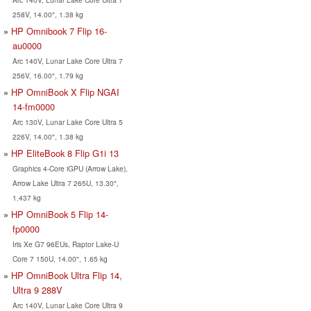
258V, 14.00", 1.38 kg
HP Omnibook 7 Flip 16-
au0000
Arc 140V, Lunar Lake Core Ultra 7
256V, 16.00", 1.79 kg
HP OmniBook X Flip NGAI
14-fm0000
Arc 130V, Lunar Lake Core Ultra 5
226V, 14.00", 1.38 kg
HP EliteBook 8 Flip G1i 13
Graphics 4-Core iGPU (Arrow Lake),
Arrow Lake Ultra 7 265U, 13.30",
1.437 kg
HP OmniBook 5 Flip 14-
fp0000
Iris Xe G7 96EUs, Raptor Lake-U
Core 7 150U, 14.00", 1.65 kg
HP OmniBook Ultra Flip 14,
Ultra 9 288V
Arc 140V, Lunar Lake Core Ultra 9