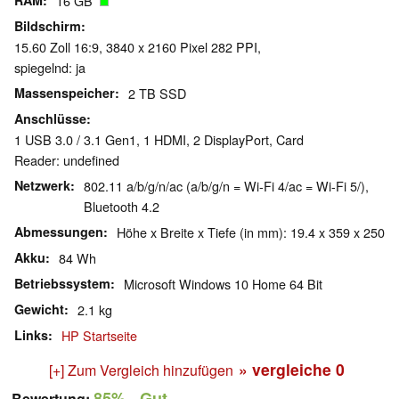
RAM
16 GB
Bildschirm
15.60 Zoll 16:9, 3840 x 2160 Pixel 282 PPI,
spiegelnd: ja
Massenspeicher
2 TB SSD
Anschlüsse
1 USB 3.0 / 3.1 Gen1, 1 HDMI, 2 DisplayPort, Card
Reader: undefined
Netzwerk
802.11 a/b/g/n/ac (a/b/g/n = Wi-Fi 4/ac = Wi-Fi 5/),
Bluetooth 4.2
Abmessungen
Höhe x Breite x Tiefe (in mm): 19.4 x 359 x 250
Akku
84 Wh
Betriebssystem
Microsoft Windows 10 Home 64 Bit
Gewicht
2.1 kg
Links
HP Startseite
» vergleiche
0
[+] Zum Vergleich hinzufügen
85%
- Gut
Bewertung: