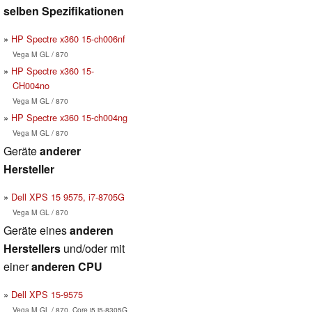
selben Spezifikationen
HP Spectre x360 15-ch006nf
Vega M GL / 870
HP Spectre x360 15-
CH004no
Vega M GL / 870
HP Spectre x360 15-ch004ng
Vega M GL / 870
Geräte
anderer
Hersteller
Dell XPS 15 9575, i7-8705G
Vega M GL / 870
Geräte eines
anderen
Herstellers
und/oder mit
einer
anderen CPU
Dell XPS 15-9575
Vega M GL / 870, Core i5 i5-8305G