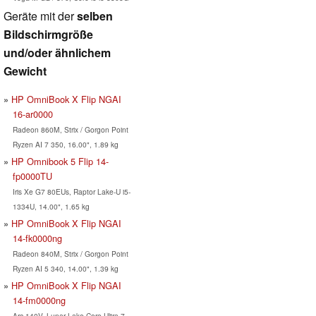
Geräte mit der
selben
Bildschirmgröße
und/oder ähnlichem
Gewicht
HP OmniBook X Flip NGAI
16-ar0000
Radeon 860M, Strix / Gorgon Point
Ryzen AI 7 350, 16.00", 1.89 kg
HP Omnibook 5 Flip 14-
fp0000TU
Iris Xe G7 80EUs, Raptor Lake-U i5-
1334U, 14.00", 1.65 kg
HP OmniBook X Flip NGAI
14-fk0000ng
Radeon 840M, Strix / Gorgon Point
Ryzen AI 5 340, 14.00", 1.39 kg
HP OmniBook X Flip NGAI
14-fm0000ng
Arc 140V, Lunar Lake Core Ultra 7