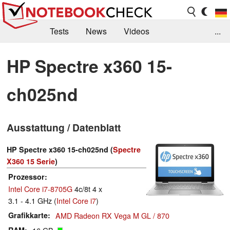
Tests
News
Videos
...
Benchmarks & Tech
Externe Tests
HP Spectre x360 15-
Kaufberatung
Deals
Suche
Jobs
ch025nd
Forum
Ausstattung / Datenblatt
HP Spectre x360 15-ch025nd (
Spectre
X360 15 Serie
)
Prozessor
Intel Core i7-8705G
4c/8t 4 x
3.1 - 4.1 GHz (
Intel Core i7
)
Grafikkarte
AMD Radeon RX Vega M GL / 870