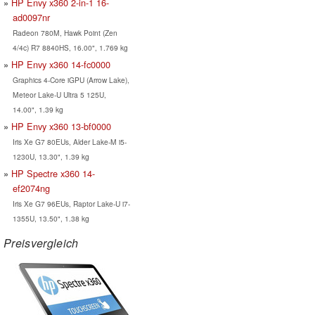
HP Envy x360 2-in-1 16-
ad0097nr
Radeon 780M, Hawk Point (Zen
4/4c) R7 8840HS, 16.00", 1.769 kg
HP Envy x360 14-fc0000
Graphics 4-Core iGPU (Arrow Lake),
Meteor Lake-U Ultra 5 125U,
14.00", 1.39 kg
HP Envy x360 13-bf0000
Iris Xe G7 80EUs, Alder Lake-M i5-
1230U, 13.30", 1.39 kg
HP Spectre x360 14-
ef2074ng
Iris Xe G7 96EUs, Raptor Lake-U i7-
1355U, 13.50", 1.38 kg
Preisvergleich