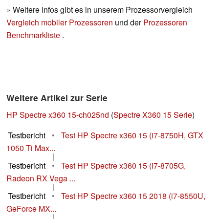
» Weitere Infos gibt es in unserem Prozessorvergleich
Vergleich mobiler Prozessoren
und der
Prozessoren
Benchmarkliste
.
Weitere Artikel zur Serie
HP Spectre x360 15-ch025nd
(
Spectre X360 15 Serie
)
Testbericht
•
Test HP Spectre x360 15 (i7-8750H, GTX
1050 Ti Max...
|
Testbericht
•
Test HP Spectre x360 15 (i7-8705G,
Radeon RX Vega ...
|
Testbericht
•
Test HP Spectre x360 15 2018 (i7-8550U,
GeForce MX...
|