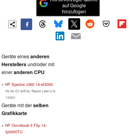
auf Google
hinzufügen
Geräte eines
anderen
Herstellers
und/oder mit
einer
anderen CPU
HP Spectre x360 14-ef2000
Iris Xe G7 80EUs, Raptor Lake-U i5-
1335U
Geräte mit der
selben
Grafikkarte
HP Omnibook 5 Flip 14-
fp0000TU