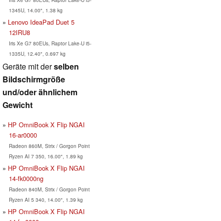
1345U, 14.00", 1.38 kg
Lenovo IdeaPad Duet 5
12IRU8
Iris Xe G7 80EUs, Raptor Lake-U i5-
1335U, 12.40", 0.697 kg
Geräte mit der
selben
Bildschirmgröße
und/oder ähnlichem
Gewicht
HP OmniBook X Flip NGAI
16-ar0000
Radeon 860M, Strix / Gorgon Point
Ryzen AI 7 350, 16.00", 1.89 kg
HP OmniBook X Flip NGAI
14-fk0000ng
Radeon 840M, Strix / Gorgon Point
Ryzen AI 5 340, 14.00", 1.39 kg
HP OmniBook X Flip NGAI