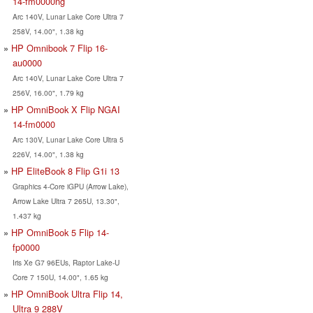
14-fm0000ng
Arc 140V, Lunar Lake Core Ultra 7
258V, 14.00", 1.38 kg
HP Omnibook 7 Flip 16-
au0000
Arc 140V, Lunar Lake Core Ultra 7
256V, 16.00", 1.79 kg
HP OmniBook X Flip NGAI
14-fm0000
Arc 130V, Lunar Lake Core Ultra 5
226V, 14.00", 1.38 kg
HP EliteBook 8 Flip G1i 13
Graphics 4-Core iGPU (Arrow Lake),
Arrow Lake Ultra 7 265U, 13.30",
1.437 kg
HP OmniBook 5 Flip 14-
fp0000
Iris Xe G7 96EUs, Raptor Lake-U
Core 7 150U, 14.00", 1.65 kg
HP OmniBook Ultra Flip 14,
Ultra 9 288V