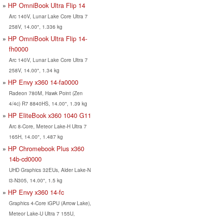
HP OmniBook Ultra Flip 14
Arc 140V, Lunar Lake Core Ultra 7
258V, 14.00", 1.336 kg
HP OmniBook Ultra Flip 14-
fh0000
Arc 140V, Lunar Lake Core Ultra 7
258V, 14.00", 1.34 kg
HP Envy x360 14-fa0000
Radeon 780M, Hawk Point (Zen
4/4c) R7 8840HS, 14.00", 1.39 kg
HP EliteBook x360 1040 G11
Arc 8-Core, Meteor Lake-H Ultra 7
165H, 14.00", 1.487 kg
HP Chromebook Plus x360
14b-cd0000
UHD Graphics 32EUs, Alder Lake-N
i3-N305, 14.00", 1.5 kg
HP Envy x360 14-fc
Graphics 4-Core iGPU (Arrow Lake),
Meteor Lake-U Ultra 7 155U,