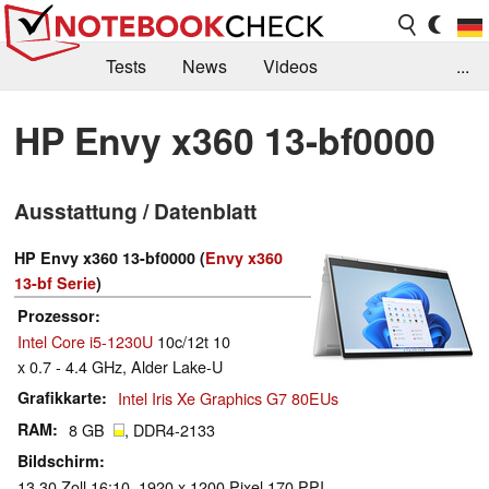
Tests
News
Videos
...
Benchmarks & Tech
Externe Tests
HP Envy x360 13-bf0000
Kaufberatung
Deals
Suche
Jobs
Ausstattung / Datenblatt
Forum
HP Envy x360 13-bf0000 (
Envy x360
13-bf Serie
)
Prozessor
Intel Core i5-1230U
10c/12t 10
x 0.7 - 4.4 GHz, Alder Lake-U
Grafikkarte
Intel Iris Xe Graphics G7 80EUs
RAM
8 GB
, DDR4-2133
Bildschirm
13.30 Zoll 16:10, 1920 x 1200 Pixel 170 PPI,