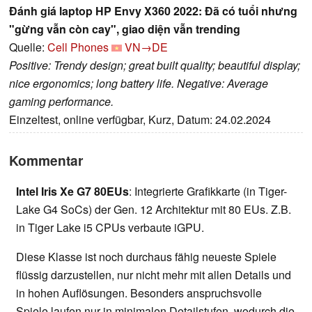
Đánh giá laptop HP Envy X360 2022: Đã có tuổi nhưng
"gừng vẫn còn cay", giao diện vẫn trending
Quelle:
Cell Phones
VN→DE
Positive: Trendy design; great built quality; beautiful display;
nice ergonomics; long battery life. Negative: Average
gaming performance.
Einzeltest, online verfügbar, Kurz, Datum: 24.02.2024
Kommentar
Intel Iris Xe G7 80EUs
: Integrierte Grafikkarte (in Tiger-
Lake G4 SoCs) der Gen. 12 Architektur mit 80 EUs. Z.B.
in Tiger Lake i5 CPUs verbaute iGPU.
Diese Klasse ist noch durchaus fähig neueste Spiele
flüssig darzustellen, nur nicht mehr mit allen Details und
in hohen Auflösungen. Besonders anspruchsvolle
Spiele laufen nur in minimalen Detailstufen, wodurch die