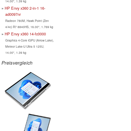
14.00", 1.39 kg
HP Envy x360 2-in-1 16-
ad0097nr
Radeon 780M, Hawk Point (Zen
4/4c) R7 8840HS, 16.00", 1.769 kg
HP Envy x360 14-fc0000
Graphics 4-Core iGPU (Arrow Lake),
Meteor Lake-U Ultra 5 125U,
14.00", 1.39 kg
Preisvergleich