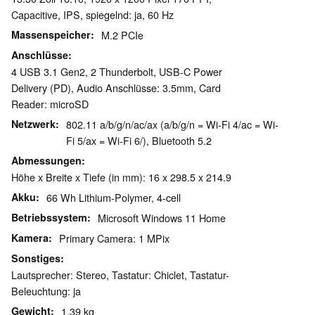
Capacitive, IPS, spiegelnd: ja, 60 Hz
Massenspeicher
M.2 PCIe
Anschlüsse
4 USB 3.1 Gen2, 2 Thunderbolt, USB-C Power
Delivery (PD), Audio Anschlüsse: 3.5mm, Card
Reader: microSD
Netzwerk
802.11 a/b/g/n/ac/ax (a/b/g/n = Wi-Fi 4/ac = Wi-
Fi 5/ax = Wi-Fi 6/), Bluetooth 5.2
Abmessungen
Höhe x Breite x Tiefe (in mm): 16 x 298.5 x 214.9
Akku
66 Wh Lithium-Polymer, 4-cell
Betriebssystem
Microsoft Windows 11 Home
Kamera
Primary Camera: 1 MPix
Sonstiges
Lautsprecher: Stereo, Tastatur: Chiclet, Tastatur-
Beleuchtung: ja
Gewicht
1.39 kg