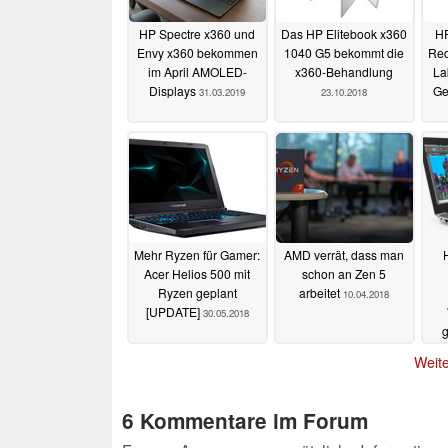
HP Spectre x360 und
Das HP Elitebook x360
HP
Envy x360 bekommen
1040 G5 bekommt die
Red
im April AMOLED-
x360-Behandlung
La
Displays
Ge
31.03.2019
23.10.2018
Mehr Ryzen für Gamer:
AMD verrät, dass man
Acer Helios 500 mit
schon an Zen 5
Ryzen geplant
arbeitet
10.04.2018
[UPDATE]
30.05.2018
Weite
6 Kommentare im Forum