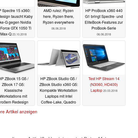
 Spectre 15 x360:
AMD rulez: Ryzen
HP ProBook x360 440
esign tauscht Kaby
here, Ryzen there,
G1 bringt Spectre- und
ke-G gegen Nvidia
Ryzen everywhere
EliteBook-Features zur
Force GTX 1050 Ti
ProBook-Serie
06.06.2018
Max-Q
23.10.2018
06.06.2018
HP ZBook 15 G5 /
HP ZBook Studio G5 /
Test HP Stream 14
ZBook 17 G5:
ZBook Studio x360 G5:
(N3060, HD400)
Klassische
Kompakte Workstation
Laptop
20.03.2018
Workstations mit
Laptops mit Intel
großem Redesign
Coffee-Lake, Quadro
P1000 & Convertible-
06.04.2018
re Artikel anzeigen
Option
06.04.2018