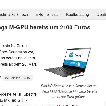
nchmarks & Tech
Externe Tests
Kaufberatung
Deal
ega M-GPU bereits um 2100 Euros
rn erste NUCs und
ore-Generation vor,
and bereits bei einem
ereits ab dem 26. März,
8
Convertible / 2-in-1
Das HP Spectre x360-Convertible mit
Vega M-GPU wird in Finnland bereits
rgestellte HP Spectre
um 2.100 Euro gelistet.
ia MX150-Grafik