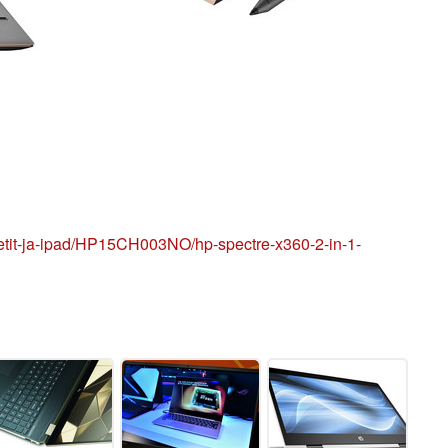
bletit-ja-ipad/HP15CH003NO/hp-spectre-x360-2-in-1-