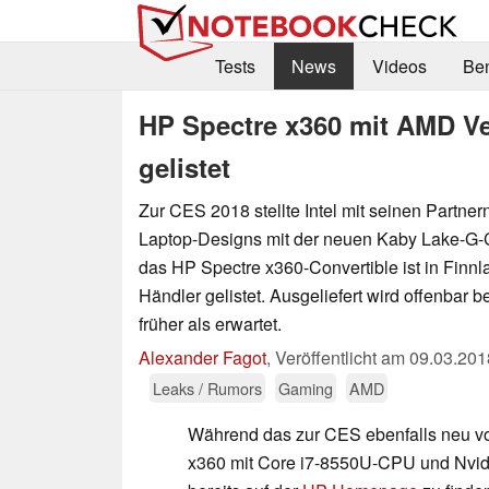
Tests
News
Videos
Be
HP Spectre x360 mit AMD V
gelistet
Zur CES 2018 stellte Intel mit seinen Partne
Laptop-Designs mit der neuen Kaby Lake-G-C
das HP Spectre x360-Convertible ist in Finnl
Händler gelistet. Ausgeliefert wird offenbar b
früher als erwartet.
Alexander Fagot
,
Veröffentlicht am
09.03.201
Leaks / Rumors
Gaming
AMD
Während das zur CES ebenfalls neu vo
x360 mit Core i7-8550U-CPU und Nvid