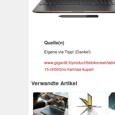
Quelle(n)
Eigene via Tipp! (Danke!)
www.gigantti.fi/product/tietokoneet/ta
15-ch003no-harmaa-kupari
Verwandte Artikel