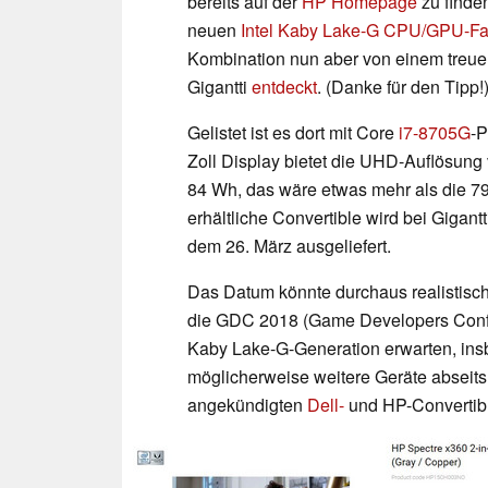
bereits auf der
HP Homepage
zu finden
neuen
Intel Kaby Lake-G CPU/GPU-Fa
Kombination nun aber von einem treu
Gigantti
entdeckt
. (Danke für den Tipp!
Gelistet ist es dort mit Core
i7-8705G
-P
Zoll Display bietet die UHD-Auflösung v
84 Wh, das wäre etwas mehr als die 79
erhältliche Convertible wird bei Gigant
dem 26. März ausgeliefert.
Das Datum könnte durchaus realistisch
die GDC 2018 (Game Developers Confere
Kaby Lake-G-Generation erwarten, ins
möglicherweise weitere Geräte abseit
angekündigten
Dell-
und HP-Convertib