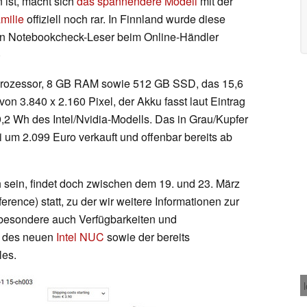
 ist, macht sich
das spannendere Modell
mit der
milie
offiziell noch rar. In Finnland wurde diese
en Notebookcheck-Leser beim Online-Händler
)
rozessor, 8 GB RAM sowie 512 GB SSD, das 15,6
on 3.840 x 2.160 Pixel, der Akku fasst laut Eintrag
,2 Wh des Intel/Nvidia-Modells. Das in Grau/Kupfer
ti um 2.099 Euro verkauft und offenbar bereits ab
 sein, findet doch zwischen dem 19. und 23. März
nce) statt, zu der wir weitere Informationen zur
besondere auch Verfügbarkeiten und
s des neuen
Intel NUC
sowie der bereits
les.