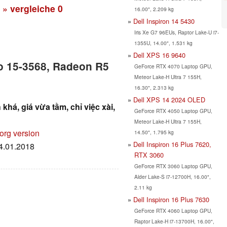
» vergleiche
0
16.00", 2.209 kg
Dell Inspiron 14 5430
Iris Xe G7 96EUs, Raptor Lake-U i7-
1355U, 14.00", 1.531 kg
Dell XPS 16 9640
ro 15-3568, Radeon R5
GeForce RTX 4070 Laptop GPU,
Meteor Lake-H Ultra 7 155H,
16.30", 2.313 kg
Dell XPS 14 2024 OLED
khá, giá vừa tầm, chỉ việc xài,
GeForce RTX 4050 Laptop GPU,
Meteor Lake-H Ultra 7 155H,
org version
14.50", 1.795 kg
Dell Inspiron 16 Plus 7620,
14.01.2018
RTX 3060
GeForce RTX 3060 Laptop GPU,
Alder Lake-S i7-12700H, 16.00",
2.11 kg
Dell Inspiron 16 Plus 7630
GeForce RTX 4060 Laptop GPU,
Raptor Lake-H i7-13700H, 16.00",