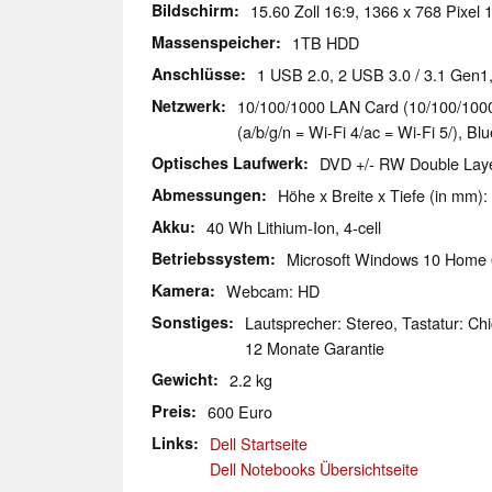
Bildschirm
15.60 Zoll 16:9, 1366 x 768 Pixel
Massenspeicher
1TB HDD
Anschlüsse
1 USB 2.0, 2 USB 3.0 / 3.1 Gen1
Netzwerk
10/100/1000 LAN Card (10/100/1000M
(a/b/g/n = Wi-Fi 4/ac = Wi-Fi 5/), Blu
Optisches Laufwerk
DVD +/- RW Double Lay
Abmessungen
Höhe x Breite x Tiefe (in mm):
Akku
40 Wh Lithium-Ion, 4-cell
Betriebssystem
Microsoft Windows 10 Home 
Kamera
Webcam: HD
Sonstiges
Lautsprecher: Stereo, Tastatur: Chi
12 Monate Garantie
Gewicht
2.2 kg
Preis
600 Euro
Links
Dell Startseite
Dell Notebooks Übersichtseite