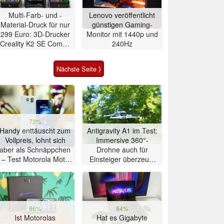
Multi-Farb- und -
Lenovo veröffentlicht
Material-Druck für nur
günstigen Gaming-
299 Euro: 3D-Drucker
Monitor mit 1440p und
Creality K2 SE Combo
240Hz
zum
Schnäppchenpreis
Nächste Seite ⟩
73%
Handy enttäuscht zum
Antigravity A1 im Test:
Vollpreis, lohnt sich
Immersive 360°-
aber als Schnäppchen
Drohne auch für
– Test Motorola Moto
Einsteiger überzeugt
G47 Smartphone
mit Einschränkungen
86%
84%
Ist Motorolas
Hat es Gigabyte