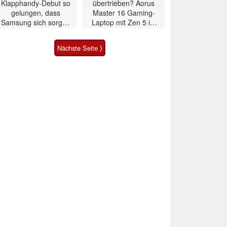
Klapphandy-Debut so
übertrieben? Aorus
gelungen, dass
Master 16 Gaming-
Samsung sich sorgen
Laptop mit Zen 5 im
muss? – Razr Fold
Test
Smartphone im Test
Nächste Seite ⟩