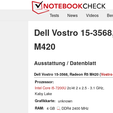
Tests
News
Videos
Be
Dell Vostro 15-356
M420
Ausstattung / Datenblatt
Dell Vostro 15-3568, Radeon R5 M420 (
Vostro
Prozessor
Intel Core i5-7200U
2c/4t 2 x 2.5 - 3.1 GHz,
Kaby Lake
Grafikkarte
unknown
RAM
4 GB
, DDR4 2400 MHz