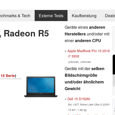
nchmarks & Tech
Externe Tests
Kaufberatung
Deal
Geräte eines
anderen
8, Radeon R5
Herstellers
und/oder mit
einer
anderen CPU
Apple MacBook Pro 15 2019
i7 555X
unknown, unknown
Geräte mit der
selben
Bildschirmgröße
 15 Serie
)
und/oder ähnlichem
Gewicht
Dell 15 D15260
Arc 130T, Arrow Lake Ultra 5 225H,
15.60", 1.66 kg