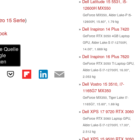
Dell Latitude 15 5531, i5-
12600H MX550
GeForce MX550, Alder Lake-P i5-
tro 15 Serie
)
12600H, 15.60", 1.79 kg
Dell Inspiron 14 Plus 7420
book
GeForce RTX 3050 4GB Laptop
GPU, Alder Lake-S i7-12700H,
e Quelle
14.00", 1.669 kg
gle
Dell Inspiron 16 Plus 7620
gen
GeForce RTX 3050 Ti Laptop GPU,
Alder Lake-S i7-12700H, 16.00",
2.053 kg
Dell Vostro 15 3510, i7-
1165G7 MX350
GeForce MX350, Tiger Lake i7-
1165G7, 15.60", 1.69 kg
Dell XPS 17 9720 RTX 3060
GeForce RTX 3060 Laptop GPU,
Alder Lake-S i7-12700H, 17.00",
2.512 kg
Dell XPS 15 9520 RTX 3050