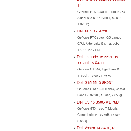
Ti
GeForce RTX 3050 Ti Laptop GPU,
Alder Lake-S i7-12700H, 15.60",
1.923 kg
Dell XPS 17 9720
GeForce RTX 3050 4GB Laptop
GPU, Alder Lake-S i7-12700H,
17.00", 2.474 kg
Dell Latitude 15 5521, i5-
11500H MX450
GeForce MX450, Tiger Lake i5-
11500H, 15.60", 1.79 kg
Dell G15 5510-8R03T
GeForce GTX 1650 Mobile, Comet
Lake i5-10200H, 15.60", 2.65 kg
Dell G3 15 3500-WDP8D
GeForce GTX 1660 Ti Mobile,
Comet Lake i7-10750H, 15.60",
2.58 kg
Dell Vostro 14 3401, i7-