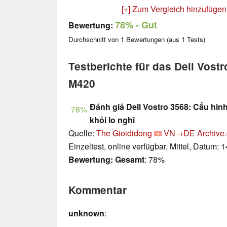
[+] Zum Vergleich hinzufügen
78%
- Gut
Bewertung:
Durchschnitt von
1
Bewertungen (aus
1
Tests)
Testberichte für das Dell Vost
M420
Đánh giá Dell Vostro 3568: Cấu hình 
78%
khỏi lo nghĩ
Quelle:
The Gioididong
VN→DE
Archive.
Einzeltest, online verfügbar, Mittel, Datum: 
Bewertung:
Gesamt
: 78%
Kommentar
unknown
: