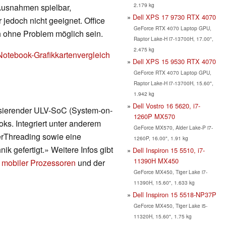
2.179 kg
 Ausnahmen spielbar,
Dell XPS 17 9730 RTX 4070
 jedoch nicht geeignet. Office
GeForce RTX 4070 Laptop GPU,
h ohne Problem möglich sein.
Raptor Lake-H i7-13700H, 17.00",
2.475 kg
Notebook-Grafikkartenvergleich
Dell XPS 15 9530 RTX 4070
GeForce RTX 4070 Laptop GPU,
Raptor Lake-H i7-13700H, 15.60",
1.942 kg
Dell Vostro 16 5620, i7-
asierender ULV-SoC (System-on-
1260P MX570
ks. Integriert unter anderem
GeForce MX570, Alder Lake-P i7-
erThreading sowie eine
1260P, 16.00", 1.91 kg
ik gefertigt.» Weitere Infos gibt
Dell Inspiron 15 5510, i7-
11390H MX450
 mobiler Prozessoren
und der
GeForce MX450, Tiger Lake i7-
11390H, 15.60", 1.633 kg
Dell Inspiron 15 5518-NP37P
GeForce MX450, Tiger Lake i5-
11320H, 15.60", 1.75 kg