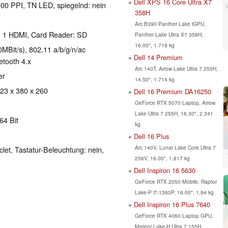
Dell XPS 16 Core Ultra X7
 100 PPI, TN LED, spiegelnd: nein
358H
Arc B390 Panther Lake iGPU,
, 1 HDMI, Card Reader: SD
Panther Lake Ultra X7 358H,
16.00", 1.718 kg
Bit/s), 802.11 a/b/g/n/ac
Dell 14 Premium
etooth 4.x
Arc 140T, Arrow Lake Ultra 7 255H,
er
14.50", 1.714 kg
 23 x 380 x 260
Dell 16 Premium DA16250
GeForce RTX 5070 Laptop, Arrow
Lake Ultra 7 255H, 16.30", 2.341
64 Bit
kg
Dell 16 Plus
Arc 140V, Lunar Lake Core Ultra 7
clet, Tastatur-Beleuchtung: nein,
256V, 16.00", 1.817 kg
Dell Inspiron 16 5630
GeForce RTX 2050 Mobile, Raptor
Lake-P i7-1360P, 16.00", 1.94 kg
Dell Inspiron 16 Plus 7640
GeForce RTX 4060 Laptop GPU,
Meteor Lake-H Ultra 7 155H,