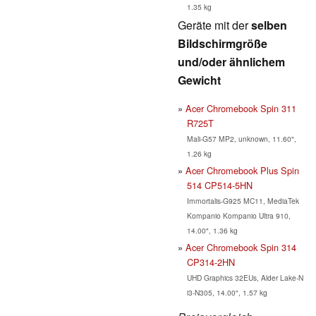
1.35 kg
Geräte mit der
selben
Bildschirmgröße
und/oder ähnlichem
Gewicht
Acer Chromebook Spin 311
R725T
Mali-G57 MP2, unknown, 11.60",
1.26 kg
Acer Chromebook Plus Spin
514 CP514-5HN
Immortalis-G925 MC11, MediaTek
Kompanio Kompanio Ultra 910,
14.00", 1.36 kg
Acer Chromebook Spin 314
CP314-2HN
UHD Graphics 32EUs, Alder Lake-N
i3-N305, 14.00", 1.57 kg