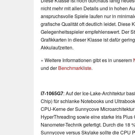
Diese Klasse ist noch durchaus fähig neueste
nicht mehr mit allen Details und in hohen 
anspruchsvolle Spiele laufen nur in minimal
grafische Qualität oft deutlich leidet. Diese K
Gelegenheitsspieler empfehlenswert. Der 
Grafikkarten in dieser Klasse ist dafür geri
Akkulaufzeiten.
» Weitere Informationen gibt es in unserem
und der
Benchmarkliste
.
i7-1065G7
: Auf der Ice-Lake-Architektur b
Chip) für schlanke Notebooks und Ultrabooks
CPU-Kerne der Sunnycove Microarchitektur m
HyperThreading sowie eine starke Iris Plus G
Nanometer-Technik gefertigt. Durch die 18
Sunnycove versus Skylake sollte die CPU P