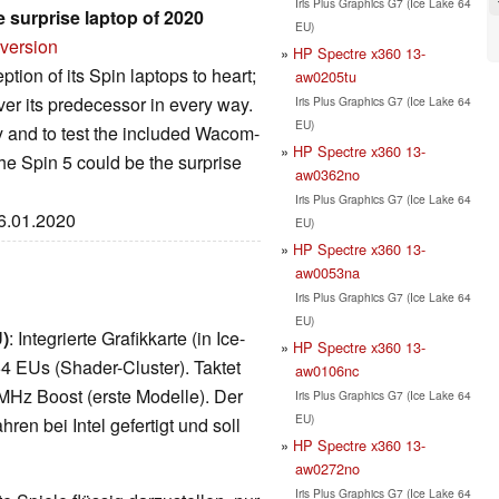
Iris Plus Graphics G7 (Ice Lake 64
 surprise laptop of 2020
EU)
 version
HP Spectre x360 13-
ion of its Spin laptops to heart;
aw0205tu
er its predecessor in every way.
Iris Plus Graphics G7 (Ice Lake 64
EU)
ay and to test the included Wacom-
HP Spectre x360 13-
he Spin 5 could be the surprise
aw0362no
Iris Plus Graphics G7 (Ice Lake 64
06.01.2020
EU)
HP Spectre x360 13-
aw0053na
Iris Plus Graphics G7 (Ice Lake 64
EU)
U)
: Integrierte Grafikkarte (in Ice-
HP Spectre x360 13-
4 EUs (Shader-Cluster). Taktet
aw0106nc
MHz Boost (erste Modelle). Der
Iris Plus Graphics G7 (Ice Lake 64
EU)
en bei Intel gefertigt und soll
HP Spectre x360 13-
aw0272no
Iris Plus Graphics G7 (Ice Lake 64