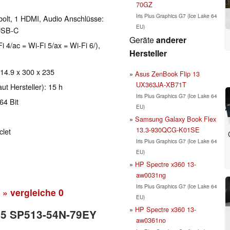
70GZ
Iris Plus Graphics G7 (Ice Lake 64
bolt, 1 HDMI, Audio Anschlüsse:
EU)
USB-C
Geräte
anderer
i 4/ac = Wi-Fi 5/ax = Wi-Fi 6/),
Hersteller
 14.9 x 300 x 235
Asus ZenBook Flip 13
UX363JA-XB71T
aut Hersteller): 15 h
Iris Plus Graphics G7 (Ice Lake 64
64 Bit
EU)
Samsung Galaxy Book Flex
13.3-930QCG-K01SE
clet
Iris Plus Graphics G7 (Ice Lake 64
EU)
HP Spectre x360 13-
aw0031ng
Iris Plus Graphics G7 (Ice Lake 64
» vergleiche
0
EU)
HP Spectre x360 13-
n 5 SP513-54N-79EY
aw0361no