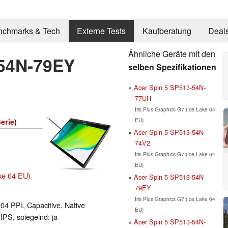
nchmarks & Tech
Externe Tests
Kaufberatung
Deal
Ähnliche Geräte mit den
-54N-79EY
selben Spezifikationen
Acer Spin 5 SP513-54N-
77UH
Iris Plus Graphics G7 (Ice Lake 64
EU)
erie
)
Acer Spin 5 SP513-54N-
74V2
Iris Plus Graphics G7 (Ice Lake 64
EU)
ake 64 EU)
Acer Spin 5 SP513-54N-
79EY
Iris Plus Graphics G7 (Ice Lake 64
204 PPI, Capacitive, Native
EU)
 IPS, spiegelnd: ja
Acer Spin 5 SP513-54N-