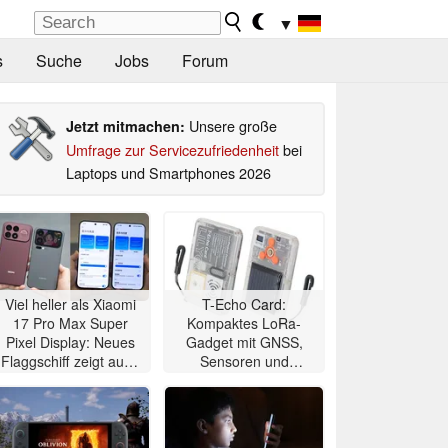
▼
s
Suche
Jobs
Forum
Unsere große
Jetzt mitmachen:
Umfrage zur Servicezufriedenheit
bei
Laptops und Smartphones 2026
Viel heller als Xiaomi
T-Echo Card:
17 Pro Max Super
Kompaktes LoRa-
Pixel Display: Neues
Gadget mit GNSS,
Flaggschiff zeigt auch
Sensoren und
Kamera-Qualität
Solarpanel benötigt
kein LTE oder 5G