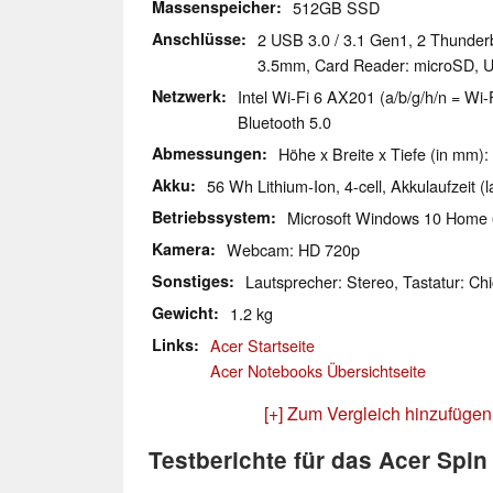
Massenspeicher
512GB SSD
Anschlüsse
2 USB 3.0 / 3.1 Gen1, 2 Thunder
3.5mm, Card Reader: microSD, 
Netzwerk
Intel Wi-Fi 6 AX201 (a/b/g/h/n = Wi-F
Bluetooth 5.0
Abmessungen
Höhe x Breite x Tiefe (in mm):
Akku
56 Wh Lithium-Ion, 4-cell, Akkulaufzeit (l
Betriebssystem
Microsoft Windows 10 Home 
Kamera
Webcam: HD 720p
Sonstiges
Lautsprecher: Stereo, Tastatur: Chi
Gewicht
1.2 kg
Links
Acer Startseite
Acer Notebooks Übersichtseite
[+] Zum Vergleich hinzufügen
Testberichte für das Acer Spi