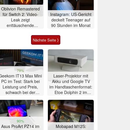
Oblivion Remastered
für Switch 2: Video-
Instagram: US-Gericht
Leak zeigt
deckelt Teenager auf
enttäuschende
90 Stunden im Monat
Performance
Nächste Seite ⟩
79%
Geekom IT13 Max Mini
Laser-Projektor mit
PC im Test: Stark bei
Akku und Google TV
Leistung und Preis,
im Handtaschenformat:
schwach bei der
Etoe Dolphin 2 im
Kühlung
Praxis-Test
90%
Asus ProArt PZ14 im
Mobapad M12S: