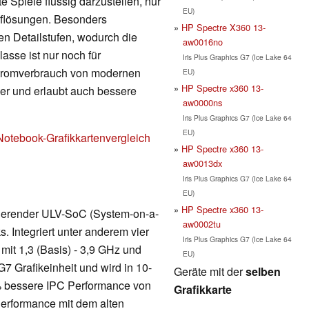
 Spiele flüssig darzustellen, nur
EU)
Auflösungen. Besonders
HP Spectre X360 13-
en Detailstufen, wodurch die
aw0016no
lasse ist nur noch für
Iris Plus Graphics G7 (Ice Lake 64
Stromverbrauch von modernen
EU)
HP Spectre x360 13-
nger und erlaubt auch bessere
aw0000ns
Iris Plus Graphics G7 (Ice Lake 64
EU)
Notebook-Grafikkartenvergleich
HP Spectre x360 13-
aw0013dx
Iris Plus Graphics G7 (Ice Lake 64
EU)
HP Spectre x360 13-
asierender ULV-SoC (System-on-a-
aw0002tu
. Integriert unter anderem vier
Iris Plus Graphics G7 (Ice Lake 64
it 1,3 (Basis) - 3,9 GHz und
EU)
7 Grafikeinheit und wird in 10-
Geräte mit der
selben
 % bessere IPC Performance von
Grafikkarte
erformance mit dem alten