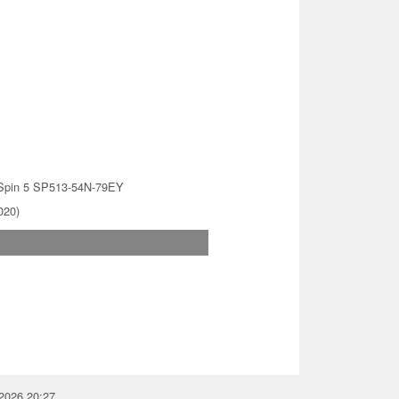
Spin 5 SP513-54N-79EY
020)
.2026 20:27