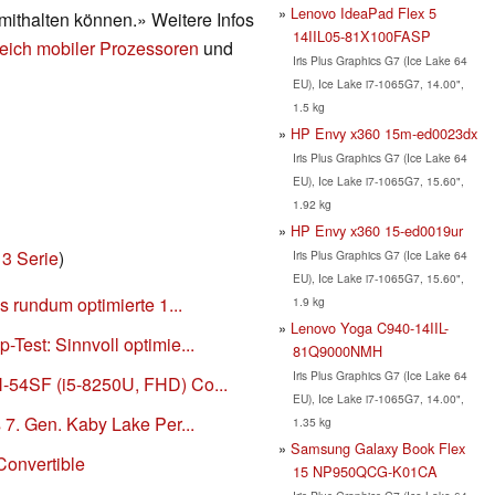
Lenovo IdeaPad Flex 5
ithalten können.» Weitere Infos
14IIL05-81X100FASP
eich mobiler Prozessoren
und
Iris Plus Graphics G7 (Ice Lake 64
EU), Ice Lake i7-1065G7, 14.00",
1.5 kg
HP Envy x360 15m-ed0023dx
Iris Plus Graphics G7 (Ice Lake 64
EU), Ice Lake i7-1065G7, 15.60",
1.92 kg
HP Envy x360 15-ed0019ur
3 Serie
)
Iris Plus Graphics G7 (Ice Lake 64
EU), Ice Lake i7-1065G7, 15.60",
s rundum optimierte 1...
1.9 kg
Lenovo Yoga C940-14IIL-
Test: Sinnvoll optimie...
81Q9000NMH
Iris Plus Graphics G7 (Ice Lake 64
-54SF (i5-8250U, FHD) Co...
EU), Ice Lake i7-1065G7, 14.00",
 7. Gen. Kaby Lake Per...
1.35 kg
Samsung Galaxy Book Flex
Convertible
15 NP950QCG-K01CA