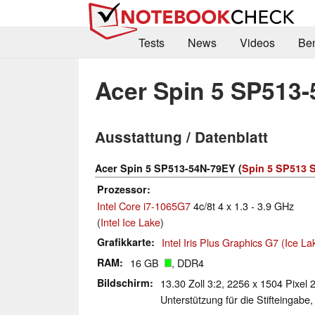
Tests
News
Videos
Be
Acer Spin 5 SP513
Ausstattung / Datenblatt
Acer Spin 5 SP513-54N-79EY (
Spin 5 SP513 S
Prozessor
Intel Core i7-1065G7
4c/8t 4 x 1.3 - 3.9 GHz
(
Intel Ice Lake
)
Grafikkarte
Intel Iris Plus Graphics G7 (Ice L
RAM
16 GB
, DDR4
Bildschirm
13.30 Zoll 3:2, 2256 x 1504 Pixel 
Unterstützung für die Stifteingabe,