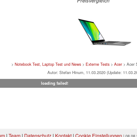
Preisvergleich
>
Notebook Test, Laptop Test und News
>
Externe Tests
>
Acer
> Acer 
Autor: Stefan Hinum, 11.03.2020 (Update: 11.03.2
loading failed!
um
|
Team
|
Datenschutz
|
Kontakt
|
Cookie Einstellungen
| 08.08