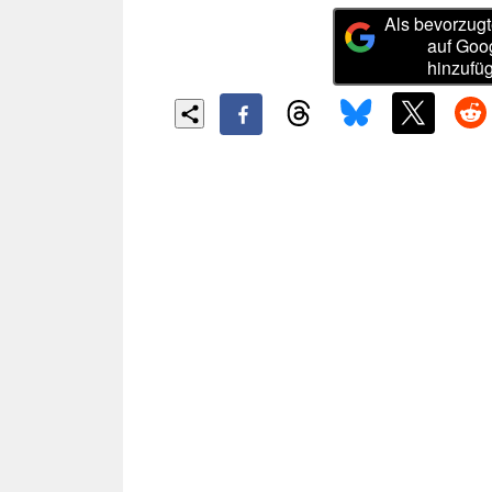
Als bevorzugt
auf Goo
hinzufü