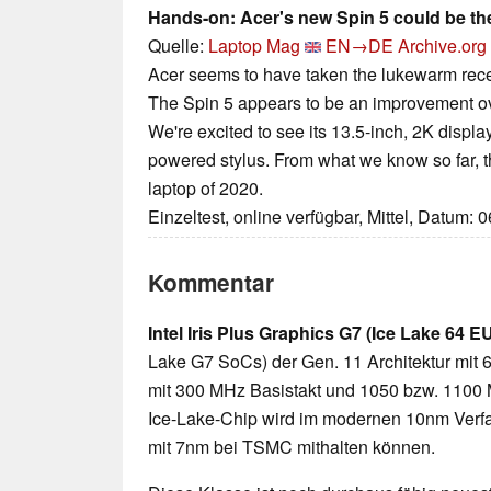
Hands-on: Acer's new Spin 5 could be the
Quelle:
Laptop Mag
EN→DE
Archive.org
Acer seems to have taken the lukewarm recept
The Spin 5 appears to be an improvement ov
We're excited to see its 13.5-inch, 2K displ
powered stylus. From what we know so far, t
laptop of 2020.
Einzeltest, online verfügbar, Mittel, Datum: 
Kommentar
Intel Iris Plus Graphics G7 (Ice Lake 64 E
Lake G7 SoCs) der Gen. 11 Architektur mit 6
mit 300 MHz Basistakt und 1050 bzw. 1100 
Ice-Lake-Chip wird im modernen 10nm Verfahr
mit 7nm bei TSMC mithalten können.