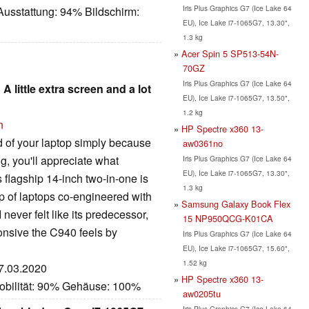
Iris Plus Graphics G7 (Ice Lake 64
Ausstattung: 94% Bildschirm:
EU), Ice Lake i7-1065G7, 13.30",
1.3 kg
Acer Spin 5 SP513-54N-
70GZ
Iris Plus Graphics G7 (Ice Lake 64
 little extra screen and a lot
EU), Ice Lake i7-1065G7, 13.50",
1.2 kg
n
HP Spectre x360 13-
d of your laptop simply because
aw0361no
ng, you'll appreciate what
Iris Plus Graphics G7 (Ice Lake 64
EU), Ice Lake i7-1065G7, 13.30",
lagship 14-inch two-in-one is
1.3 kg
up of laptops co-engineered with
Samsung Galaxy Book Flex
 never felt like its predecessor,
15 NP950QCG-K01CA
onsive the C940 feels by
Iris Plus Graphics G7 (Ice Lake 64
EU), Ice Lake i7-1065G7, 15.60",
1.52 kg
27.03.2020
HP Spectre x360 13-
obilität: 90% Gehäuse: 100%
aw0205tu
Iris Plus Graphics G7 (Ice Lake 64