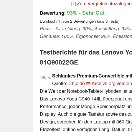
[+] Zum Vergleich hinzufügen
93%
- Sehr Gut
Bewertung:
Durchschnitt von
2
Bewertungen (aus
3
Tests)
Preis: - %, Leistung: 90%, Ausstattung: 94%,
Gehäuse: 100%, Ergonomie: 95%, Emission
Testberichte für das Lenovo Y
81Q90022GE
Schlankes Premium-Convertible mit
96%
Quelle:
Chip.de
Archive.org version
Die Welt der Notebook-Tablet-Hybriden ist u
Das Lenovo Yoga C940-14IIL überzeugt uns i
Performance, jeder Menge Speicherplatz un
Display. Auch die gute Tastatur sowie das 
Design, sprechen für den Laptop mit 360 Gr
Einzeltest, online verfügbar, Lang, Datum: 