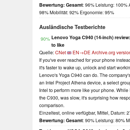
Bewertung:
Gesamt
: 96% Leistung: 100% 
98% Mobilität: 92% Ergonomie: 95%
Ausländische Testberichte
Lenovo Yoga C940 (14-inch) review: A
90%
to like
Quelle:
CNet
EN→DE
Archive.org versio
If you've ever reached for your phone instea
it's faster to wake up, unlock and start worki
Lenovo's Yoga C940 can do. The company's f
an Intel Project Athena device, a select gro
Intel to perform more like your phone. While I
the C930, was slow, it's surprising how resp
comparison.
Einzeltest, online verfügbar, Mittel, Datum: 
Bewertung:
Gesamt
: 90% Leistung: 80% M