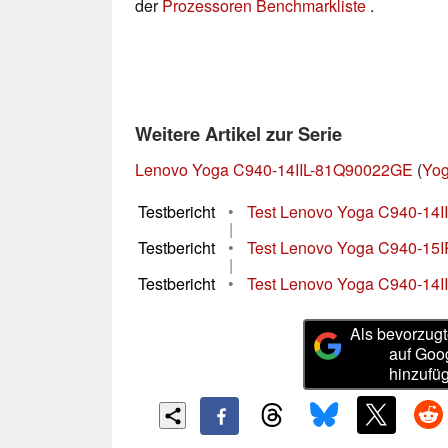
der
Prozessoren Benchmarkliste
.
Weitere Artikel zur Serie
Lenovo Yoga C940-14IIL-81Q90022GE
(
Yog
Testbericht
•
Test Lenovo Yoga C940-14IIL
|
Testbericht
•
Test Lenovo Yoga C940-15IRH
|
Testbericht
•
Test Lenovo Yoga C940-14II
Als bevorzugt
auf Goo
hinzufü