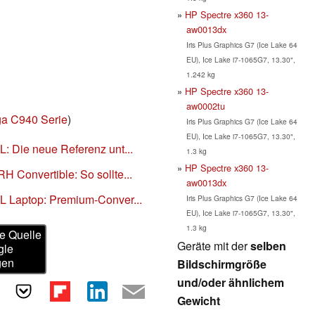
HP Spectre x360 13-
aw0013dx
Iris Plus Graphics G7 (Ice Lake 64
EU), Ice Lake i7-1065G7, 13.30",
1.242 kg
HP Spectre x360 13-
aw0002tu
a C940 Serie
)
Iris Plus Graphics G7 (Ice Lake 64
EU), Ice Lake i7-1065G7, 13.30",
: Die neue Referenz unt...
1.3 kg
HP Spectre x360 13-
 Convertible: So sollte...
aw0013dx
L Laptop: Premium-Conver...
Iris Plus Graphics G7 (Ice Lake 64
EU), Ice Lake i7-1065G7, 13.30",
1.3 kg
e Quelle
Geräte mit der
selben
gle
gen
Bildschirmgröße
und/oder ähnlichem
Gewicht