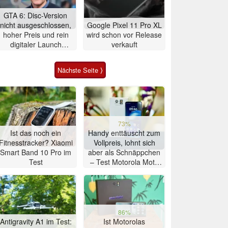
GTA 6: Disc-Version
nicht ausgeschlossen,
Google Pixel 11 Pro XL
hoher Preis und rein
wird schon vor Release
digitaler Launch
verkauft
werden gerechtfertigt
Nächste Seite ⟩
73%
Ist das noch ein
Handy enttäuscht zum
Fitnesstracker? Xiaomi
Vollpreis, lohnt sich
Smart Band 10 Pro im
aber als Schnäppchen
Test
– Test Motorola Moto
G47 Smartphone
86%
Antigravity A1 im Test:
Ist Motorolas