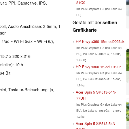
81Q9
 315 PPI, Capacitive, IPS,
Iris Plus Graphics G7 (Ice Lake 64
EU)
Geräte mit der
selben
bolt, Audio Anschlüsse: 3.5mm, 1
Grafikkarte
nsor
 4/ac = Wi-Fi 5/ax = Wi-Fi 6/),
HP Envy x360 15m-ed0023dx
Iris Plus Graphics G7 (Ice Lake 64
EU), Ice Lake i7-1065G7, 15.60",
 15.7 x 320 x 216
1.92 kg
teller): 10 h
HP Envy x360 15-ed0019ur
64 Bit
Iris Plus Graphics G7 (Ice Lake 64
EU), Ice Lake i7-1065G7, 15.60",
1.9 kg
clet, Tastatur-Beleuchtung: ja,
Acer Spin 5 SP513-54N-
77UH
Iris Plus Graphics G7 (Ice Lake 64
EU), Ice Lake i7-1065G7, 13.50",
1.2 kg
Acer Spin 5 SP513-54N-