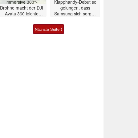
immersive 360°-
Klapphandy-Debut so
Drohne macht der DJI
gelungen, dass
Avata 360 leichte
Samsung sich sorgen
Konkurrenz
muss? – Razr Fold
Smartphone im Test
Nächste Seite ⟩