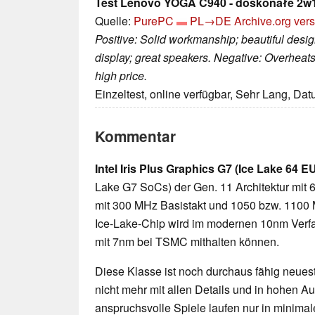
Test Lenovo YOGA C940 - doskonałe 2w1
Quelle:
PurePC
PL→DE
Archive.org ver
Positive: Solid workmanship; beautiful desig
display; great speakers. Negative: Overheats w
high price.
Einzeltest, online verfügbar, Sehr Lang, Da
Kommentar
Intel Iris Plus Graphics G7 (Ice Lake 64 E
Lake G7 SoCs) der Gen. 11 Architektur mit 6
mit 300 MHz Basistakt und 1050 bzw. 1100 
Ice-Lake-Chip wird im modernen 10nm Verfahr
mit 7nm bei TSMC mithalten können.
Diese Klasse ist noch durchaus fähig neueste
nicht mehr mit allen Details und in hohen 
anspruchsvolle Spiele laufen nur in minimal