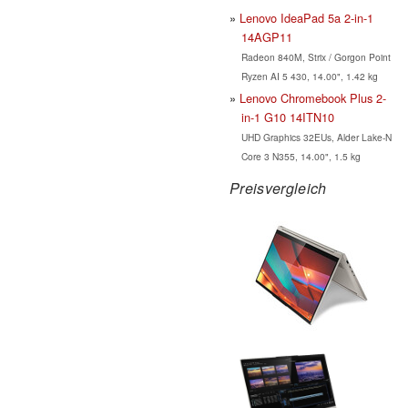
Lenovo IdeaPad 5a 2-in-1
14AGP11
Radeon 840M, Strix / Gorgon Point
Ryzen AI 5 430, 14.00", 1.42 kg
Lenovo Chromebook Plus 2-
in-1 G10 14ITN10
UHD Graphics 32EUs, Alder Lake-N
Core 3 N355, 14.00", 1.5 kg
Preisvergleich