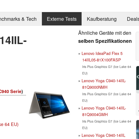
nchmarks & Tech
Externe Tests
Kaufberatung
Deal
Ähnliche Geräte mit den
4IIL-
selben Spezifikationen
Lenovo IdeaPad Flex 5
14IIL05-81X100FASP
Iris Plus Graphics G7 (Ice Lake 64
EU)
Lenovo Yoga C940-14IIL-
81Q9000NMH
C940 Serie
)
Iris Plus Graphics G7 (Ice Lake 64
EU)
Lenovo Yoga C940-14IIL-
81Q9004GMH
Iris Plus Graphics G7 (Ice Lake 64
ake 64 EU)
EU)
Lenovo Yoga C940-14IIL