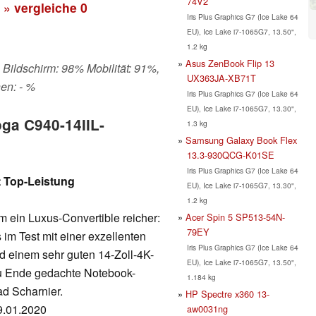
74V2
» vergleiche
0
Iris Plus Graphics G7 (Ice Lake 64
EU), Ice Lake i7-1065G7, 13.50",
1.2 kg
Asus ZenBook Flip 13
 Bildschirm: 98% Mobilität: 91%,
UX363JA-XB71T
en: - %
Iris Plus Graphics G7 (Ice Lake 64
EU), Ice Lake i7-1065G7, 13.30",
oga C940-14IIL-
1.3 kg
Samsung Galaxy Book Flex
13.3-930QCG-K01SE
Iris Plus Graphics G7 (Ice Lake 64
 Top-Leistung
EU), Ice Lake i7-1065G7, 13.30",
1.2 kg
m ein Luxus-Convertible reicher:
Acer Spin 5 SP513-54N-
79EY
m Test mit einer exzellenten
Iris Plus Graphics G7 (Ice Lake 64
d einem sehr guten 14-Zoll-4K-
EU), Ice Lake i7-1065G7, 13.50",
zu Ende gedachte Notebook-
1.184 kg
ad Scharnier.
HP Spectre x360 13-
09.01.2020
aw0031ng