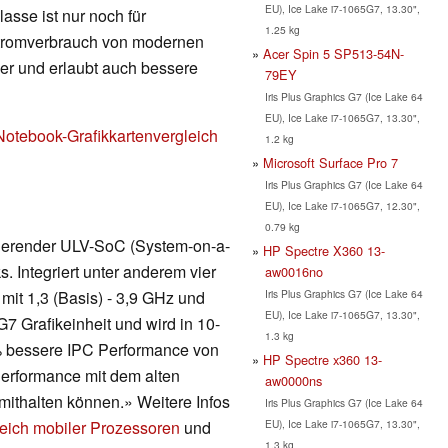
EU), Ice Lake i7-1065G7, 13.30",
lasse ist nur noch für
1.25 kg
Stromverbrauch von modernen
Acer Spin 5 SP513-54N-
nger und erlaubt auch bessere
79EY
Iris Plus Graphics G7 (Ice Lake 64
EU), Ice Lake i7-1065G7, 13.30",
Notebook-Grafikkartenvergleich
1.2 kg
Microsoft Surface Pro 7
Iris Plus Graphics G7 (Ice Lake 64
EU), Ice Lake i7-1065G7, 12.30",
0.79 kg
asierender ULV-SoC (System-on-a-
HP Spectre X360 13-
. Integriert unter anderem vier
aw0016no
Iris Plus Graphics G7 (Ice Lake 64
it 1,3 (Basis) - 3,9 GHz und
EU), Ice Lake i7-1065G7, 13.30",
7 Grafikeinheit und wird in 10-
1.3 kg
 % bessere IPC Performance von
HP Spectre x360 13-
erformance mit dem alten
aw0000ns
ithalten können.» Weitere Infos
Iris Plus Graphics G7 (Ice Lake 64
EU), Ice Lake i7-1065G7, 13.30",
eich mobiler Prozessoren
und
1.3 kg