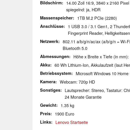
Bildschirm
14.00 Zoll 16:9, 3840 x 2160 Pixel
spiegelnd: ja, HDR
Massenspeicher
1TB M.2 PCIe (2280)
Anschlüsse
1 USB 3.0 / 3.1 Gen1, 2 Thunder
Fingerprint Reader, Helligkeitsse
Netzwerk
802.11 a/b/g/n/ac/ax (a/b/g/n = Wi-Fi
Bluetooth 5.0
Abmessungen
Höhe x Breite x Tiefe (in mm):
Akku
60 Wh Lithium-Ion, Akkulaufzeit (laut Hers
Betriebssystem
Microsoft Windows 10 Home 
Kamera
Webcam: 720p HD
Sonstiges
Lautsprecher: Stereo, Tastatur: Chi
24 Monate Garantie
Gewicht
1.35 kg
Preis
1900 Euro
Links
Lenovo Startseite