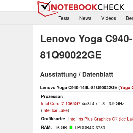
Tests
News
Videos
Be
Lenovo Yoga C940-1
81Q90022GE
Ausstattung / Datenblatt
Lenovo Yoga C940-14IIL-81Q90022GE (
Yoga 
Prozessor
Intel Core i7-1065G7
4c/8t 4 x 1.3 - 3.9 GHz
(
Intel Ice Lake
)
Grafikkarte
Intel Iris Plus Graphics G7 (Ice L
RAM
16 GB
, LPDDR4X-3733