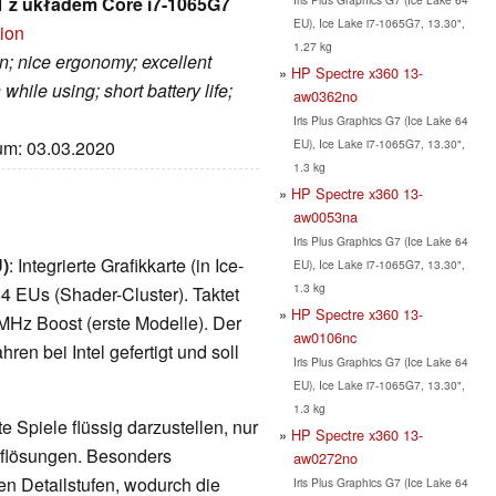
 z układem Core i7-1065G7
EU), Ice Lake i7-1065G7, 13.30",
sion
1.27 kg
n; nice ergonomy; excellent
HP Spectre x360 13-
hile using; short battery life;
aw0362no
Iris Plus Graphics G7 (Ice Lake 64
EU), Ice Lake i7-1065G7, 13.30",
tum: 03.03.2020
1.3 kg
HP Spectre x360 13-
aw0053na
Iris Plus Graphics G7 (Ice Lake 64
U)
: Integrierte Grafikkarte (in Ice-
EU), Ice Lake i7-1065G7, 13.30",
1.3 kg
4 EUs (Shader-Cluster). Taktet
HP Spectre x360 13-
MHz Boost (erste Modelle). Der
aw0106nc
en bei Intel gefertigt und soll
Iris Plus Graphics G7 (Ice Lake 64
EU), Ice Lake i7-1065G7, 13.30",
1.3 kg
 Spiele flüssig darzustellen, nur
HP Spectre x360 13-
Auflösungen. Besonders
aw0272no
en Detailstufen, wodurch die
Iris Plus Graphics G7 (Ice Lake 64