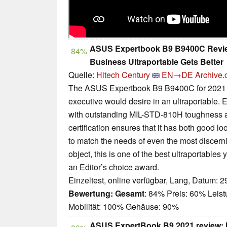
ASUS Expertbook B9 B9400C Review
84%
Business Ultraportable Gets Better
Quelle:
Hitech Century
EN→DE
Archive.
The ASUS Expertbook B9 B9400C for 2021 ha
executive would desire in an ultraportable.
with outstanding MIL-STD-810H toughness a
certification ensures that it has both good l
to match the needs of even the most discerni
object, this is one of the best ultraportables
an Editor’s choice award.
Einzeltest, online verfügbar, Lang, Datum: 
Bewertung:
Gesamt
: 84% Preis: 60% Leis
Mobilität: 100% Gehäuse: 90%
ASUS ExpertBook B9 2021 review: l