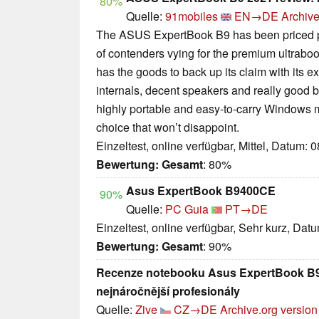
80%
Quelle:
91mobiles
EN→DE
Archive
The ASUS ExpertBook B9 has been priced pre
of contenders vying for the premium ultraboo
has the goods to back up its claim with its e
internals, decent speakers and really good batt
highly portable and easy-to-carry Windows 
choice that won’t disappoint.
Einzeltest, online verfügbar, Mittel, Datum: 
Bewertung:
Gesamt
: 80%
Asus ExpertBook B9400CE
90%
Quelle:
PC Guia
PT→DE
Einzeltest, online verfügbar, Sehr kurz, Dat
Bewertung:
Gesamt
: 90%
Recenze notebooku Asus ExpertBook B9. 
nejnáročnější profesionály
Quelle:
Zive
CZ→DE
Archive.org version