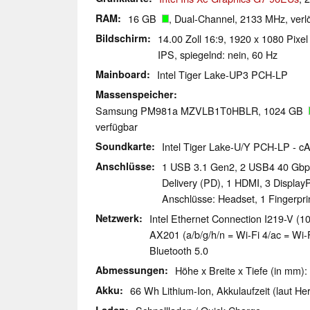
RAM
16 GB
, Dual-Channel, 2133 MHz, verlö
Bildschirm
14.00 Zoll 16:9, 1920 x 1080 Pix
IPS, spiegelnd: nein, 60 Hz
Mainboard
Intel Tiger Lake-UP3 PCH-LP
Massenspeicher
Samsung PM981a MZVLB1T0HBLR, 1024 GB
verfügbar
Soundkarte
Intel Tiger Lake-U/Y PCH-LP - c
Anschlüsse
1 USB 3.1 Gen2, 2 USB4 40 Gbp
Delivery (PD), 1 HDMI, 3 Display
Anschlüsse: Headset, 1 Fingerpri
Netzwerk
Intel Ethernet Connection I219-V (10
AX201 (a/b/g/h/n = Wi-Fi 4/ac = Wi-F
Bluetooth 5.0
Abmessungen
Höhe x Breite x Tiefe (in mm):
Akku
66 Wh Lithium-Ion, Akkulaufzeit (laut Hers