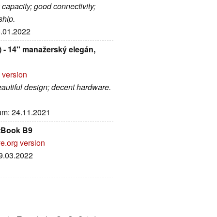
y capacity; good connectivity;
ship.
8.01.2022
 14'' manažerský elegán,
 version
eautiful design; decent hardware.
tum: 24.11.2021
US ExpertBook B9
e.org version
29.03.2022