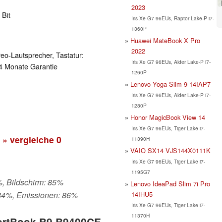
2023
 Bit
Iris Xe G7 96EUs, Raptor Lake-P i7-
1360P
Huawei MateBook X Pro
2022
o-Lautsprecher, Tastatur:
Iris Xe G7 96EUs, Alder Lake-P i7-
 24 Monate Garantie
1260P
Lenovo Yoga Slim 9 14IAP7
Iris Xe G7 96EUs, Alder Lake-P i7-
1280P
Honor MagicBook View 14
Iris Xe G7 96EUs, Tiger Lake i7-
» vergleiche
0
11390H
VAIO SX14 VJS144X0111K
Iris Xe G7 96EUs, Tiger Lake i7-
1195G7
%, Bildschirm: 85%
Lenovo IdeaPad Slim 7i Pro
14IHU5
 84%, Emissionen: 86%
Iris Xe G7 96EUs, Tiger Lake i7-
11370H
pertBook B9 B9400CE-