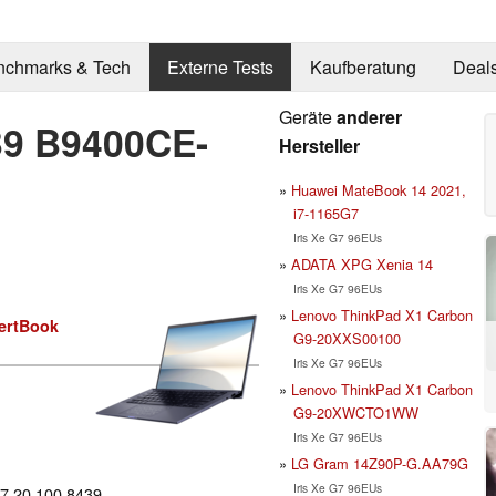
nchmarks & Tech
Externe Tests
Kaufberatung
Deal
Geräte
anderer
B9 B9400CE-
Hersteller
Huawei MateBook 14 2021,
i7-1165G7
Iris Xe G7 96EUs
ADATA XPG Xenia 14
Iris Xe G7 96EUs
Lenovo ThinkPad X1 Carbon
ertBook
G9-20XXS00100
Iris Xe G7 96EUs
Lenovo ThinkPad X1 Carbon
G9-20XWCTO1WW
Iris Xe G7 96EUs
LG Gram 14Z90P-G.AA79G
Iris Xe G7 96EUs
27.20.100.8439