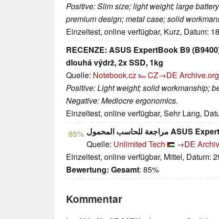
Positive: Slim size; light weight; large batter
premium design; metal case; solid workman
Einzeltest, online verfügbar, Kurz, Datum: 1
RECENZE: ASUS ExpertBook B9 (B9400) -
dlouhá výdrž, 2x SSD, 1kg
Quelle:
Notebook.cz
CZ→DE
Archive.org
Positive: Light weight; solid workmanship; b
Negative: Mediocre ergonomics.
Einzeltest, online verfügbar, Sehr Lang, Da
مراجعة للحاسب المحمول AS
85%
Quelle:
Unlimited Tech
→DE
Archiv
Einzeltest, online verfügbar, Mittel, Datum: 
Bewertung:
Gesamt
: 85%
Kommentar