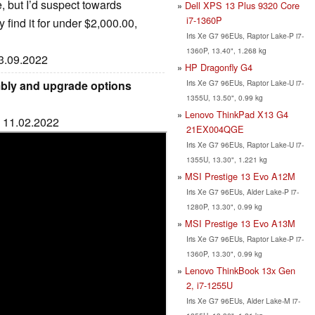
e, but I’d suspect towards
Dell XPS 13 Plus 9320 Core
i7-1360P
 find it for under $2,000.00,
Iris Xe G7 96EUs, Raptor Lake-P i7-
1360P, 13.40", 1.268 kg
13.09.2022
HP Dragonfly G4
Iris Xe G7 96EUs, Raptor Lake-U i7-
bly and upgrade options
1355U, 13.50", 0.99 kg
Lenovo ThinkPad X13 G4
: 11.02.2022
21EX004QGE
Iris Xe G7 96EUs, Raptor Lake-U i7-
1355U, 13.30", 1.221 kg
MSI Prestige 13 Evo A12M
Iris Xe G7 96EUs, Alder Lake-P i7-
1280P, 13.30", 0.99 kg
MSI Prestige 13 Evo A13M
Iris Xe G7 96EUs, Raptor Lake-P i7-
1360P, 13.30", 0.99 kg
Lenovo ThinkBook 13x Gen
2, i7-1255U
Iris Xe G7 96EUs, Alder Lake-M i7-