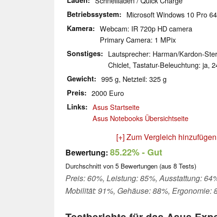
Laden
Schnellladen / Quick Charge
Betriebssystem
Microsoft Windows 10 Pro 64
Kamera
Webcam: IR 720p HD camera
Primary Camera: 1 MPix
Sonstiges
Lautsprecher: Harman/Kardon-Stere
Chiclet, Tastatur-Beleuchtung: ja,
Gewicht
995 g, Netzteil: 325 g
Preis
2000 Euro
Links
Asus Startseite
Asus Notebooks Übersichtseite
[+] Zum Vergleich hinzufügen
85.22%
- Gut
Bewertung:
Durchschnitt von
5
Bewertungen (aus
8
Tests)
Preis: 60%, Leistung: 85%, Ausstattung: 64
Mobilität: 91%, Gehäuse: 88%, Ergonomie:
Testberichte für das Asus Ex