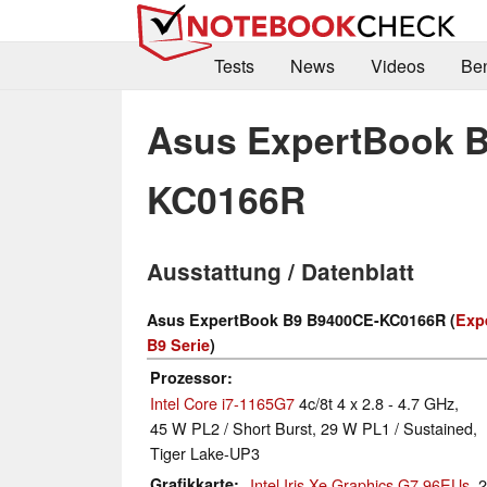
Tests
News
Videos
Be
Asus ExpertBook 
KC0166R
Ausstattung / Datenblatt
Asus ExpertBook B9 B9400CE-KC0166R (
Exp
B9 Serie
)
Prozessor
Intel Core i7-1165G7
4c/8t 4 x 2.8 - 4.7 GHz,
45 W PL2 / Short Burst, 29 W PL1 / Sustained,
Tiger Lake-UP3
Grafikkarte
Intel Iris Xe Graphics G7 96EUs
, 