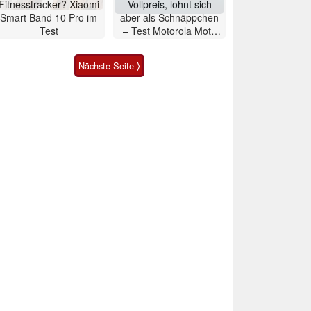
Fitnesstracker? Xiaomi
Vollpreis, lohnt sich
Smart Band 10 Pro im
aber als Schnäppchen
Test
– Test Motorola Moto
G47 Smartphone
Nächste Seite ⟩