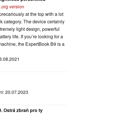
.org version
cariously at the top with a lot
k category. The device certainly
xtremely light design, powerful
ery life. If you’re looking for a
machine, the ExpertBook B9 is a
08.08.2021
um: 20.07.2023
Ostrá zbraň pro ty