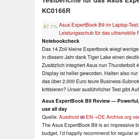
KC0166R
Asus ExpertBook B9 im Laptop-Test: 
87.1%
Leistungsschub für das ultramobile 
Notebookcheck
Das 14 Zoll kleine Expertbook wiegt wenig
in diesem Jahr dank Tiger Lake einen deutl
Zusätzlich integriert Asus nun Thunderbolt 4
Display ist heller geworden. Halten also nu
das über 2.000 Euro teure Business-Subnot
kritisieren? Unser ausführlicher Test gibt Au
Asus ExpertBook B9 Review — Powerful, l
use all day
Quelle:
Ausdroid
EN→DE
Archive.org ve
The Asus ExpertBook B9 is an impressive bit o
budget, I’d happily recommend for regular a