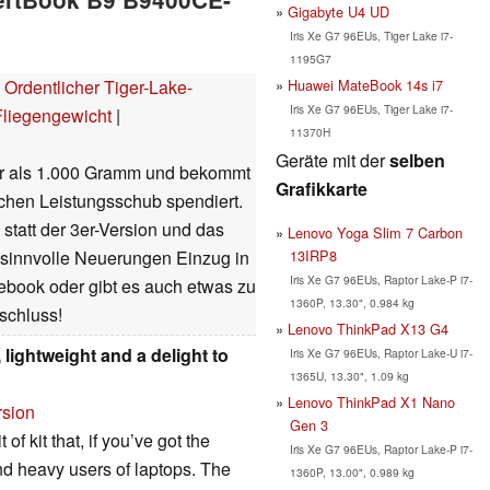
Gigabyte U4 UD
Iris Xe G7 96EUs, Tiger Lake i7-
1195G7
Huawei MateBook 14s i7
Ordentlicher Tiger-Lake-
Iris Xe G7 96EUs, Tiger Lake i7-
Fliegengewicht
|
11370H
Geräte mit der
selben
er als 1.000 Gramm und bekommt
Grafikkarte
ichen Leistungsschub spendiert.
 statt der 3er-Version und das
Lenovo Yoga Slim 7 Carbon
13IRP8
r sinnvolle Neuerungen Einzug in
Iris Xe G7 96EUs, Raptor Lake-P i7-
ebook oder gibt es auch etwas zu
1360P, 13.30", 0.984 kg
fschluss!
Lenovo ThinkPad X13 G4
ightweight and a delight to
Iris Xe G7 96EUs, Raptor Lake-U i7-
1365U, 13.30", 1.09 kg
Lenovo ThinkPad X1 Nano
rsion
Gen 3
f kit that, if you’ve got the
Iris Xe G7 96EUs, Raptor Lake-P i7-
nd heavy users of laptops. The
1360P, 13.00", 0.989 kg