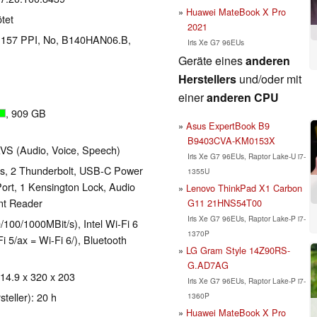
Huawei MateBook X Pro
tet
2021
el 157 PPI, No, B140HAN06.B,
Iris Xe G7 96EUs
Geräte eines
anderen
Herstellers
und/oder mit
einer
anderen CPU
, 909 GB
Asus ExpertBook B9
B9403CVA-KM0153X
AVS (Audio, Voice, Speech)
Iris Xe G7 96EUs, Raptor Lake-U i7-
s, 2 Thunderbolt, USB-C Power
1355U
Port, 1 Kensington Lock, Audio
Lenovo ThinkPad X1 Carbon
nt Reader
G11 21HNS54T00
Iris Xe G7 96EUs, Raptor Lake-P i7-
/100/1000MBit/s), Intel Wi-Fi 6
1370P
i 5/ax = Wi-Fi 6/), Bluetooth
LG Gram Style 14Z90RS-
G.AD7AG
 14.9 x 320 x 203
Iris Xe G7 96EUs, Raptor Lake-P i7-
teller): 20 h
1360P
Huawei MateBook X Pro