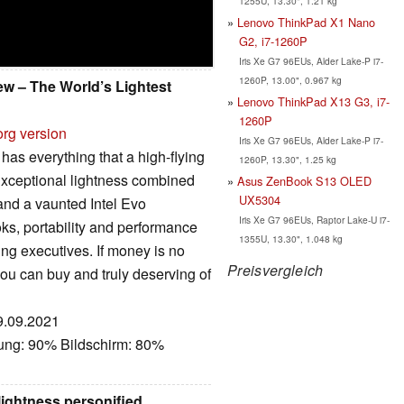
1255U, 13.30", 1.21 kg
Lenovo ThinkPad X1 Nano
G2, i7-1260P
Iris Xe G7 96EUs, Alder Lake-P i7-
1260P, 13.00", 0.967 kg
 – The World’s Lightest
Lenovo ThinkPad X13 G3, i7-
1260P
org version
Iris Xe G7 96EUs, Alder Lake-P i7-
s everything that a high-flying
1260P, 13.30", 1.25 kg
 Exceptional lightness combined
Asus ZenBook S13 OLED
UX5304
nd a vaunted Intel Evo
Iris Xe G7 96EUs, Raptor Lake-U i7-
ooks, portability and performance
1355U, 13.30", 1.048 kg
ng executives. If money is no
Preisvergleich
 you can buy and truly deserving of
29.09.2021
tung: 90% Bildschirm: 80%
ightness personified