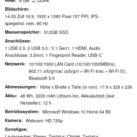
RAM
8 GB
, DDR4
Bildschirm
14.00 Zoll 16:9, 1920 x 1080 Pixel 157 PPI, IPS,
spiegelnd: nein, 60 Hz
Massenspeicher
512GB SSD
Anschlüsse
1 USB 2.0, 2 USB 3.0 / 3.1 Gen1, 1 HDMI, Audio
Anschlüsse: 3.5mm, 1 Fingerprint Reader, USB-C
Netzwerk
10/100/1000 LAN Card (10/100/1000MBit/s),
802.11 a/b/g/n/ac (a/b/g/n = Wi-Fi 4/ac = Wi-Fi 5/),
Bluetooth 5.0
Abmessungen
Höhe x Breite x Tiefe (in mm): 17.9 x 329 x 236
Akku
48 Wh, 3220 mAh Lithium-Ion, Akkulaufzeit (laut
Hersteller): 12 h
Betriebssystem
Microsoft Windows 10 Home 64 Bit
Kamera
Webcam: HD 720p
Sonstiges
Lautsprecher: Stereo, Tastatur: Chiclet, Tastatur-