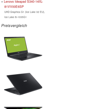
Lenovo Ideapad S340-14IIL-
81VV00E6SP
UHD Graphics G1 (Ice Lake 32 EU),
Ice Lake i5-1035G1
Preisvergleich