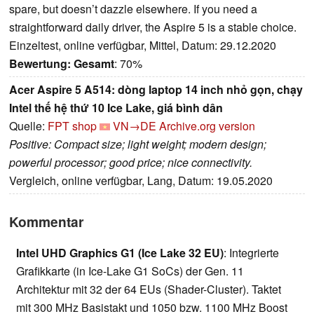
spare, but doesn’t dazzle elsewhere. If you need a
straightforward daily driver, the Aspire 5 is a stable choice.
Einzeltest, online verfügbar, Mittel, Datum: 29.12.2020
Bewertung:
Gesamt
: 70%
Acer Aspire 5 A514: dòng laptop 14 inch nhỏ gọn, chạy
Intel thế hệ thứ 10 Ice Lake, giá bình dân
Quelle:
FPT shop
VN→DE
Archive.org version
Positive: Compact size; light weight; modern design;
powerful processor; good price; nice connectivity.
Vergleich, online verfügbar, Lang, Datum: 19.05.2020
Kommentar
Intel UHD Graphics G1 (Ice Lake 32 EU)
: Integrierte
Grafikkarte (in Ice-Lake G1 SoCs) der Gen. 11
Architektur mit 32 der 64 EUs (Shader-Cluster). Taktet
mit 300 MHz Basistakt und 1050 bzw. 1100 MHz Boost