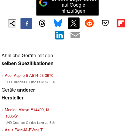
auf Google
hinzufügen
Ähnliche Geräte mit den
selben Spezifikationen
Acer Aspire 5 A514-53-3970
UHD Graphics G1 (Ice Lake 32 EU)
Geräte
anderer
Hersteller
Medion Akoya E14409, i3-
1005G1
UHD Graphics G1 (Ice Lake 32 EU)
Asus F415JA-BV393T