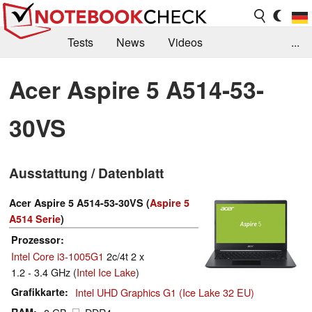
Tests
News
Videos
...
Benchmarks & Tech
Externe Tests
Acer Aspire 5 A514-53-
Kaufberatung
Deals
Suche
Jobs
30VS
Forum
Ausstattung / Datenblatt
Acer Aspire 5 A514-53-30VS (
Aspire 5
A514 Serie
)
Prozessor
Intel Core i3-1005G1
2c/4t 2 x
1.2 - 3.4 GHz (
Intel Ice Lake
)
Grafikkarte
Intel UHD Graphics G1 (Ice Lake 32 EU)