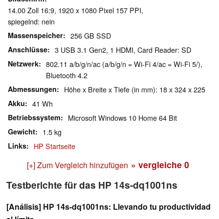
14.00 Zoll 16:9, 1920 x 1080 Pixel 157 PPI,
spiegelnd: nein
Massenspeicher
256 GB SSD
Anschlüsse
3 USB 3.1 Gen2, 1 HDMI, Card Reader: SD
Netzwerk
802.11 a/b/g/n/ac (a/b/g/n = Wi-Fi 4/ac = Wi-Fi 5/),
Bluetooth 4.2
Abmessungen
Höhe x Breite x Tiefe (in mm): 18 x 324 x 225
Akku
41 Wh
Betriebssystem
Microsoft Windows 10 Home 64 Bit
Gewicht
1.5 kg
Links
HP Startseite
» vergleiche
0
[+] Zum Vergleich hinzufügen
Testberichte für das HP 14s-dq1001ns
[Análisis] HP 14s-dq1001ns: Llevando tu productividad