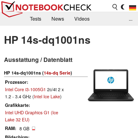
Tests
News
Videos
...
Benchmarks & Tech
Externe Tests
HP 14s-dq1001ns
Kaufberatung
Deals
Suche
Jobs
Ausstattung / Datenblatt
Forum
HP 14s-dq1001ns (
14s-dq Serie
)
Prozessor
Intel Core i3-1005G1
2c/4t 2 x
1.2 - 3.4 GHz (
Intel Ice Lake
)
Grafikkarte
Intel UHD Graphics G1 (Ice
Lake 32 EU)
RAM
8 GB
Bildschirm