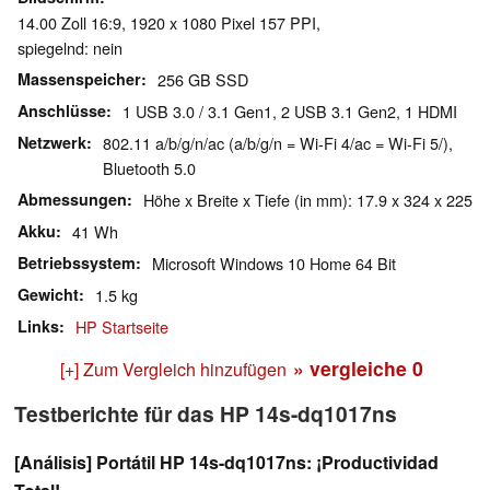
14.00 Zoll 16:9, 1920 x 1080 Pixel 157 PPI,
spiegelnd: nein
Massenspeicher
256 GB SSD
Anschlüsse
1 USB 3.0 / 3.1 Gen1, 2 USB 3.1 Gen2, 1 HDMI
Netzwerk
802.11 a/b/g/n/ac (a/b/g/n = Wi-Fi 4/ac = Wi-Fi 5/),
Bluetooth 5.0
Abmessungen
Höhe x Breite x Tiefe (in mm): 17.9 x 324 x 225
Akku
41 Wh
Betriebssystem
Microsoft Windows 10 Home 64 Bit
Gewicht
1.5 kg
Links
HP Startseite
» vergleiche
0
[+] Zum Vergleich hinzufügen
Testberichte für das HP 14s-dq1017ns
[Análisis] Portátil HP 14s-dq1017ns: ¡Productividad