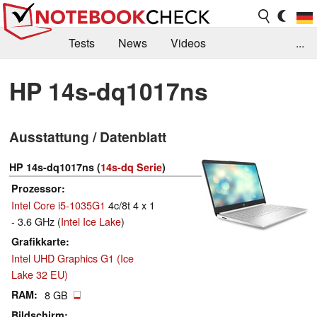
Tests
News
Videos
...
Benchmarks & Tech
Externe Tests
HP 14s-dq1017ns
Kaufberatung
Deals
Suche
Jobs
Ausstattung / Datenblatt
Forum
HP 14s-dq1017ns (
14s-dq Serie
)
Prozessor
Intel Core i5-1035G1
4c/8t 4 x 1
- 3.6 GHz (
Intel Ice Lake
)
Grafikkarte
Intel UHD Graphics G1 (Ice
Lake 32 EU)
RAM
8 GB
Bildschirm