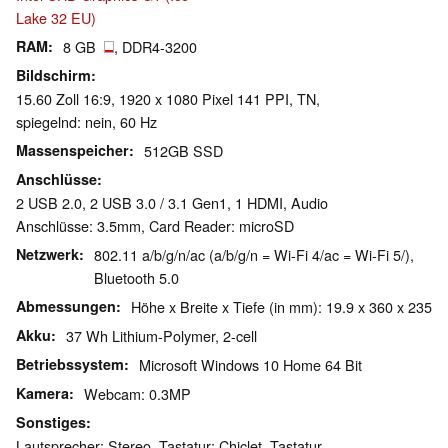
Lake 32 EU)
RAM
8 GB
, DDR4-3200
Bildschirm
15.60 Zoll 16:9, 1920 x 1080 Pixel 141 PPI, TN,
spiegelnd: nein, 60 Hz
Massenspeicher
512GB SSD
Anschlüsse
2 USB 2.0, 2 USB 3.0 / 3.1 Gen1, 1 HDMI, Audio
Anschlüsse: 3.5mm, Card Reader: microSD
Netzwerk
802.11 a/b/g/n/ac (a/b/g/n = Wi-Fi 4/ac = Wi-Fi 5/),
Bluetooth 5.0
Abmessungen
Höhe x Breite x Tiefe (in mm): 19.9 x 360 x 235
Akku
37 Wh Lithium-Polymer, 2-cell
Betriebssystem
Microsoft Windows 10 Home 64 Bit
Kamera
Webcam: 0.3MP
Sonstiges
Lautsprecher: Stereo, Tastatur: Chiclet, Tastatur-