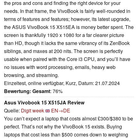
the pros and cons and finding the right device for your
needs. In that frame, the VivoBook is fairly well-rounded in
terms of features and features; however, its latest upgrade,
the ASUS VivoBook 15 X515EA is money better spent. The
screen is thankfully 1920 x 1080 for a far clearer picture
than HD, though it lacks the same vibrancy of its ZenBook
siblings, and maxes at 200 nits. The screen is perfectly
usable when paired with the Core i3 CPU, and you’ll have
no issues with word processing, emails, heavy web
browsing, and streaming.
Einzeltest, online verfügbar, Kurz, Datum: 21.07.2024
Bewertung:
Gesamt
: 76%
Asus Vivobook 15 X515JA Review
Quelle:
Digit week
EN→DE
You can’t expect a laptop that costs almost £300/$380 to be
perfect. That’s not why the VivoBook 15 exists. Buying
laptops that cost less than $500 comes down to weighing