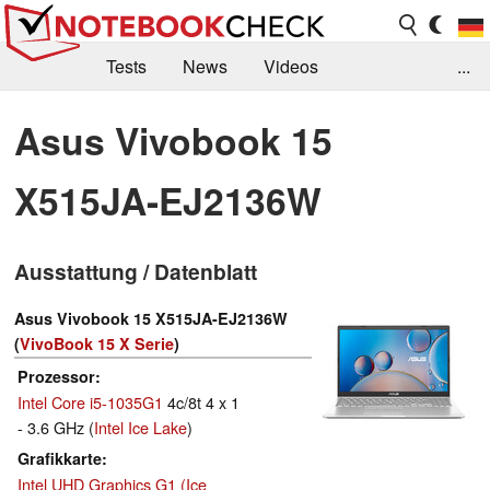
Tests
News
Videos
...
Benchmarks & Tech
Externe Tests
Asus Vivobook 15
Kaufberatung
Deals
Suche
Jobs
X515JA-EJ2136W
Forum
Ausstattung / Datenblatt
Asus Vivobook 15 X515JA-EJ2136W
(
VivoBook 15 X Serie
)
Prozessor
Intel Core i5-1035G1
4c/8t 4 x 1
- 3.6 GHz (
Intel Ice Lake
)
Grafikkarte
Intel UHD Graphics G1 (Ice