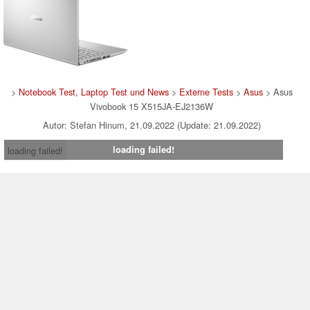
>
Notebook Test, Laptop Test und News
>
Externe Tests
>
Asus
> Asus
Vivobook 15 X515JA-EJ2136W
Autor: Stefan Hinum, 21.09.2022 (Update: 21.09.2022)
loading failed!
loading failed!
Impressum
|
Team
|
Datenschutz
|
Kontakt
|
Cookie
Einstellungen
| 09.08.2026 16:22
* Beim Kauf über einen Affiliate-Link kann Notebookcheck eine Vergütung