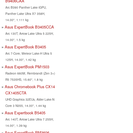
B9406CAA
Arc B390 Panther Lake iGPU,
Panther Lake Ultra X7 358H,
14.00", 1.111 kg
Asus ExpertBook B3405CCA
Arc 130T, Arrow Lake Ultra 5 225H,
14.00", 1.5 kg
Asus ExpertBook B3405
Arc 7-Core, Meteor Lake-H Ultra 5
125H, 14.00", 1.42 kg
Asus ExpertBook PM1503
Radeon 660M, Rembrandt (Zen 3+)
R5 7535HS, 15.60", 1.8 kg
Asus Chromebook Plus CX14
CX1405CTA
UHD Graphics 32EUs, Alder Lake-N
Core 3 N355, 14.00", 1.44 kg
Asus Expertbook B5405
Arc 140T, Arrow Lake Ultra 7 255H,
14.00", 1.39 kg
Asus ExpertBook PM3606