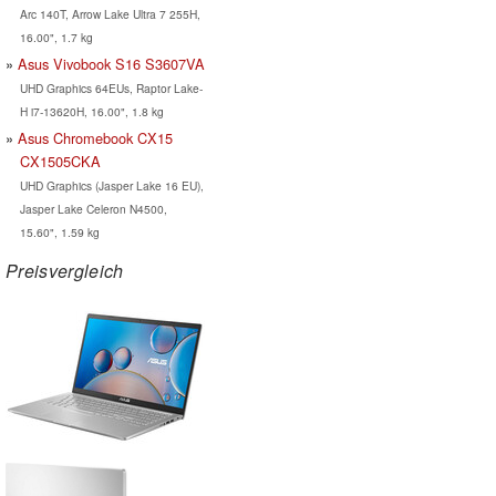
Arc 140T, Arrow Lake Ultra 7 255H,
16.00", 1.7 kg
Asus Vivobook S16 S3607VA
UHD Graphics 64EUs, Raptor Lake-
H i7-13620H, 16.00", 1.8 kg
Asus Chromebook CX15
CX1505CKA
UHD Graphics (Jasper Lake 16 EU),
Jasper Lake Celeron N4500,
15.60", 1.59 kg
Preisvergleich