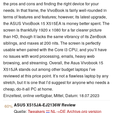
the pros and cons and finding the right device for your
needs. In that frame, the VivoBook is fairly well-rounded in
terms of features and features; however, its latest upgrade,
the ASUS VivoBook 15 X515EA is money better spent. The
screen is thankfully 1920 x 1080 for a far clearer picture
than HD, though it lacks the same vibrancy of its ZenBook
siblings, and maxes at 200 nits. The screen is perfectly
usable when paired with the Core i3 CPU, and you’ll have
no issues with word processing, emails, heavy web
browsing, and streaming. Overall, the Asus Vivobook 15
X515JA stands out among other budget laptops I’ve
reviewed at this price point. It’s not a flawless laptop by any
stretch, but it is one that I’d suggest for anyone who needs a
cheap, do-it-all PC at home.
Einzeltest, online verfügbar, Mittel, Datum: 18.07.2023
ASUS X515JA-EJ2136W Review
60%
Quelle:
Tweakers
NL→DE
Archive.org version