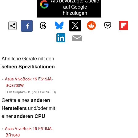
Als bevorzugte Quelle
auf Google
hinzufügen
Ähnliche Geräte mit den
selben Spezifikationen
Asus VivoBook 15 F515JA-
BQ3700W
UHD Graphics G1 (Ice Lake 32 EU)
Geräte eines
anderen
Herstellers
und/oder mit
einer
anderen CPU
Asus VivoBook 15 F515JA-
BR1840