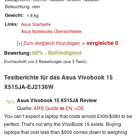
Beleuchtung: nein
Gewicht
1.8 kg
Links
Asus Startseite
Asus Notebooks Übersichtseite
» vergleiche
0
[+] Zum Vergleich hinzufügen
68%
- Befriedigend
Bewertung:
Durchschnitt von
2
Bewertungen (aus
3
Tests)
Testberichte für das Asus Vivobook 15
X515JA-EJ2136W
Asus Vivobook 15 X515JA Review
76%
Quelle:
ARS Guide
EN→DE
You can’t expect a laptop that costs almost £300/$380 to be
perfect. That’s not why the VivoBook 15 exists. Buying
laptops that cost less than $500 comes down to weighing