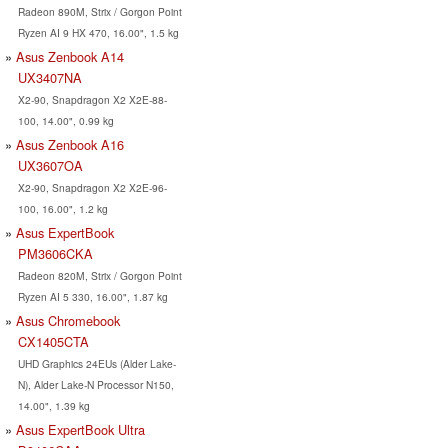
Radeon 890M, Strix / Gorgon Point
Ryzen AI 9 HX 470, 16.00", 1.5 kg
Asus Zenbook A14
UX3407NA
X2-90, Snapdragon X2 X2E-88-
100, 14.00", 0.99 kg
Asus Zenbook A16
UX3607OA
X2-90, Snapdragon X2 X2E-96-
100, 16.00", 1.2 kg
Asus ExpertBook
PM3606CKA
Radeon 820M, Strix / Gorgon Point
Ryzen AI 5 330, 16.00", 1.87 kg
Asus Chromebook
CX1405CTA
UHD Graphics 24EUs (Alder Lake-
N), Alder Lake-N Processor N150,
14.00", 1.39 kg
Asus ExpertBook Ultra