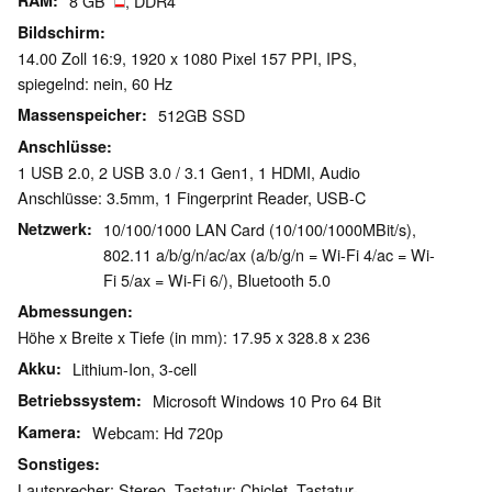
RAM
8 GB
, DDR4
Bildschirm
14.00 Zoll 16:9, 1920 x 1080 Pixel 157 PPI, IPS,
spiegelnd: nein, 60 Hz
Massenspeicher
512GB SSD
Anschlüsse
1 USB 2.0, 2 USB 3.0 / 3.1 Gen1, 1 HDMI, Audio
Anschlüsse: 3.5mm, 1 Fingerprint Reader, USB-C
Netzwerk
10/100/1000 LAN Card (10/100/1000MBit/s),
802.11 a/b/g/n/ac/ax (a/b/g/n = Wi-Fi 4/ac = Wi-
Fi 5/ax = Wi-Fi 6/), Bluetooth 5.0
Abmessungen
Höhe x Breite x Tiefe (in mm): 17.95 x 328.8 x 236
Akku
Lithium-Ion, 3-cell
Betriebssystem
Microsoft Windows 10 Pro 64 Bit
Kamera
Webcam: Hd 720p
Sonstiges
Lautsprecher: Stereo, Tastatur: Chiclet, Tastatur-