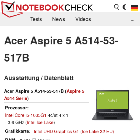
Tests
News
Videos
...
Benchmarks & Tech
Externe Tests
Acer Aspire 5 A514-53-
Kaufberatung
Deals
Suche
Jobs
517B
Forum
Ausstattung / Datenblatt
Acer Aspire 5 A514-53-517B (
Aspire 5
A514 Serie
)
Prozessor
Intel Core i5-1035G1
4c/8t 4 x 1
- 3.6 GHz (
Intel Ice Lake
)
Grafikkarte
Intel UHD Graphics G1 (Ice Lake 32 EU)