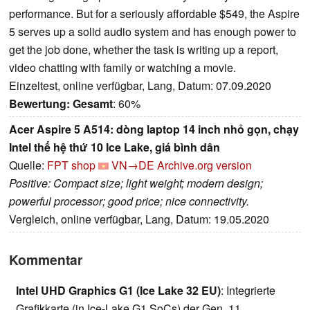
performance. But for a seriously affordable $549, the Aspire
5 serves up a solid audio system and has enough power to
get the job done, whether the task is writing up a report,
video chatting with family or watching a movie.
Einzeltest, online verfügbar, Lang, Datum: 07.09.2020
Bewertung:
Gesamt
: 60%
Acer Aspire 5 A514: dòng laptop 14 inch nhỏ gọn, chạy
Intel thế hệ thứ 10 Ice Lake, giá bình dân
Quelle:
FPT shop
VN→DE
Archive.org version
Positive: Compact size; light weight; modern design;
powerful processor; good price; nice connectivity.
Vergleich, online verfügbar, Lang, Datum: 19.05.2020
Kommentar
Intel UHD Graphics G1 (Ice Lake 32 EU)
: Integrierte
Grafikkarte (in Ice-Lake G1 SoCs) der Gen. 11