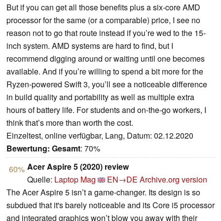
But if you can get all those benefits plus a six-core AMD
processor for the same (or a comparable) price, I see no
reason not to go that route instead if you’re wed to the 15-
inch system. AMD systems are hard to find, but I
recommend digging around or waiting until one becomes
available. And if you’re willing to spend a bit more for the
Ryzen-powered Swift 3, you’ll see a noticeable difference
in build quality and portability as well as multiple extra
hours of battery life. For students and on-the-go workers, I
think that’s more than worth the cost.
Einzeltest, online verfügbar, Lang, Datum: 02.12.2020
Bewertung:
Gesamt
: 70%
Acer Aspire 5 (2020) review
60%
Quelle:
Laptop Mag
EN→DE
Archive.org version
The Acer Aspire 5 isn’t a game-changer. Its design is so
subdued that it's barely noticeable and its Core i5 processor
and integrated graphics won’t blow you away with their