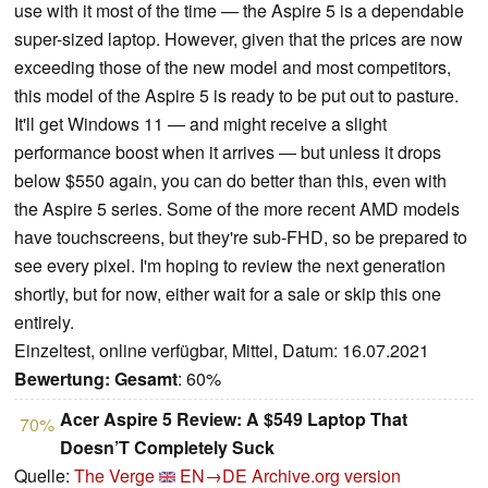
use with it most of the time — the Aspire 5 is a dependable
super-sized laptop. However, given that the prices are now
exceeding those of the new model and most competitors,
this model of the Aspire 5 is ready to be put out to pasture.
It'll get Windows 11 — and might receive a slight
performance boost when it arrives — but unless it drops
below $550 again, you can do better than this, even with
the Aspire 5 series. Some of the more recent AMD models
have touchscreens, but they're sub-FHD, so be prepared to
see every pixel. I'm hoping to review the next generation
shortly, but for now, either wait for a sale or skip this one
entirely.
Einzeltest, online verfügbar, Mittel, Datum: 16.07.2021
Bewertung:
Gesamt
: 60%
Acer Aspire 5 Review: A $549 Laptop That
70%
Doesn’T Completely Suck
Quelle:
The Verge
EN→DE
Archive.org version