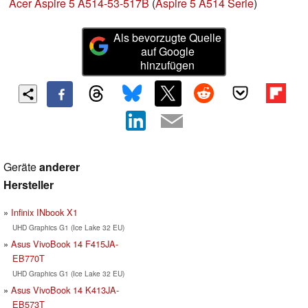
Acer Aspire 5 A514-53-517B
(
Aspire 5 A514 Serie
)
Als bevorzugte Quelle
auf Google
hinzufügen
Geräte
anderer
Hersteller
Infinix INbook X1
UHD Graphics G1 (Ice Lake 32 EU)
Asus VivoBook 14 F415JA-
EB770T
UHD Graphics G1 (Ice Lake 32 EU)
Asus VivoBook 14 K413JA-
EB573T