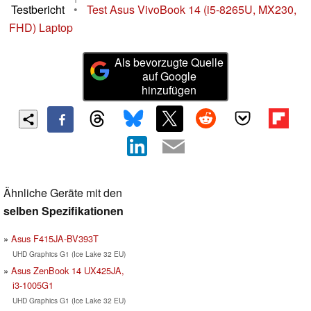
Testbericht
•
Test Asus VivoBook 14 (i5-8265U, MX230,
FHD) Laptop
Als bevorzugte Quelle
auf Google
hinzufügen
Ähnliche Geräte mit den
selben Spezifikationen
Asus F415JA-BV393T
UHD Graphics G1 (Ice Lake 32 EU)
Asus ZenBook 14 UX425JA,
i3-1005G1
UHD Graphics G1 (Ice Lake 32 EU)