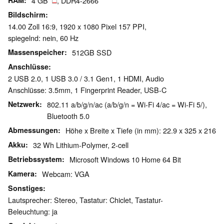
RAM
4 GB
, DDR4-2666
Bildschirm
14.00 Zoll 16:9, 1920 x 1080 Pixel 157 PPI,
spiegelnd: nein, 60 Hz
Massenspeicher
512GB SSD
Anschlüsse
2 USB 2.0, 1 USB 3.0 / 3.1 Gen1, 1 HDMI, Audio
Anschlüsse: 3.5mm, 1 Fingerprint Reader, USB-C
Netzwerk
802.11 a/b/g/n/ac (a/b/g/n = Wi-Fi 4/ac = Wi-Fi 5/),
Bluetooth 5.0
Abmessungen
Höhe x Breite x Tiefe (in mm): 22.9 x 325 x 216
Akku
32 Wh Lithium-Polymer, 2-cell
Betriebssystem
Microsoft Windows 10 Home 64 Bit
Kamera
Webcam: VGA
Sonstiges
Lautsprecher: Stereo, Tastatur: Chiclet, Tastatur-
Beleuchtung: ja