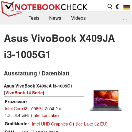
Tests
News
Videos
...
Benchmarks & Tech
Externe Tests
Asus VivoBook X409JA
Kaufberatung
Deals
Suche
Jobs
i3-1005G1
Forum
Ausstattung / Datenblatt
Asus VivoBook X409JA i3-1005G1
(
VivoBook 14 Serie
)
Prozessor
Intel Core i3-1005G1
2c/4t 2 x
1.2 - 3.4 GHz (
Intel Ice Lake
)
Grafikkarte
Intel UHD Graphics G1 (Ice Lake 32 EU)