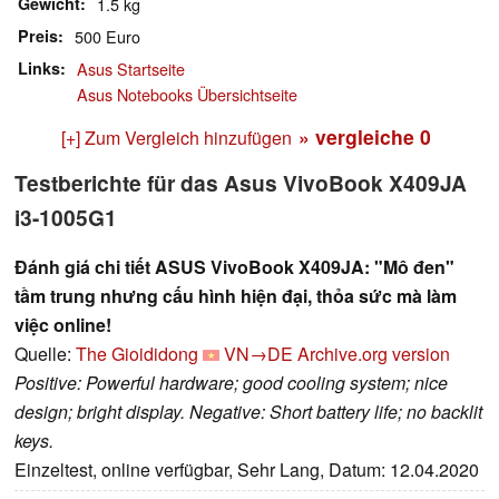
Gewicht
1.5 kg
Preis
500 Euro
Links
Asus Startseite
Asus Notebooks Übersichtseite
» vergleiche
0
[+] Zum Vergleich hinzufügen
Testberichte für das Asus VivoBook X409JA
i3-1005G1
Đánh giá chi tiết ASUS VivoBook X409JA: "Mô đen"
tầm trung nhưng cấu hình hiện đại, thỏa sức mà làm
việc online!
Quelle:
The Gioididong
VN→DE
Archive.org version
Positive: Powerful hardware; good cooling system; nice
design; bright display. Negative: Short battery life; no backlit
keys.
Einzeltest, online verfügbar, Sehr Lang, Datum: 12.04.2020