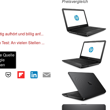
Preisvergleich
aufhört und billig anf...
est: An vielen Stellen ...
e Quelle
gle
gen