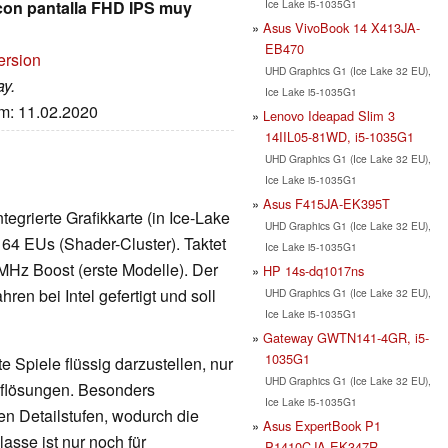
Ice Lake i5-1035G1
 con pantalla FHD IPS muy
Asus VivoBook 14 X413JA-
EB470
ersion
UHD Graphics G1 (Ice Lake 32 EU),
ay.
Ice Lake i5-1035G1
um: 11.02.2020
Lenovo Ideapad Slim 3
14IIL05-81WD, i5-1035G1
UHD Graphics G1 (Ice Lake 32 EU),
Ice Lake i5-1035G1
Asus F415JA-EK395T
Integrierte Grafikkarte (in Ice-Lake
UHD Graphics G1 (Ice Lake 32 EU),
 64 EUs (Shader-Cluster). Taktet
Ice Lake i5-1035G1
MHz Boost (erste Modelle). Der
HP 14s-dq1017ns
en bei Intel gefertigt und soll
UHD Graphics G1 (Ice Lake 32 EU),
Ice Lake i5-1035G1
Gateway GWTN141-4GR, i5-
1035G1
 Spiele flüssig darzustellen, nur
UHD Graphics G1 (Ice Lake 32 EU),
Auflösungen. Besonders
Ice Lake i5-1035G1
en Detailstufen, wodurch die
Asus ExpertBook P1
lasse ist nur noch für
P1410CJA-EK347R