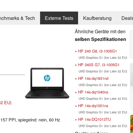
nchmarks & Tech
Externe Tests
Kaufberatung
Deal
Ähnliche Geräte mit den
selben Spezifikationen
HP 240 G8, i3-1005G1
UHD Graphics G1 (Ice Lake 32 EU)
HP 340S G7, i3-1005G1
UHD Graphics G1 (Ice Lake 32 EU)
HP 14s-dq1931nd
UHD Graphics G1 (Ice Lake 32 EU)
HP 14s-dq1040ns
UHD Graphics G1 (Ice Lake 32 EU)
32 EU)
HP 14s-dq1001ns
UHD Graphics G1 (Ice Lake 32 EU)
HP 14s-DQ1013TU
 157 PPI, spiegelnd: nein, 60 Hz
UHD Graphics G1 (Ice Lake 32 EU)