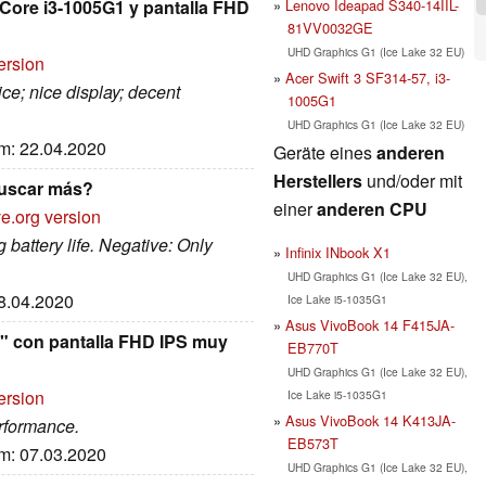
Lenovo Ideapad S340-14IIL-
l Core i3-1005G1 y pantalla FHD
81VV0032GE
UHD Graphics G1 (Ice Lake 32 EU)
ersion
Acer Swift 3 SF314-57, i3-
ice; nice display; decent
1005G1
UHD Graphics G1 (Ice Lake 32 EU)
um: 22.04.2020
Geräte eines
anderen
Herstellers
und/oder mit
buscar más?
einer
anderen CPU
e.org version
 battery life. Negative: Only
Infinix INbook X1
UHD Graphics G1 (Ice Lake 32 EU),
08.04.2020
Ice Lake i5-1035G1
Asus VivoBook 14 F415JA-
0" con pantalla FHD IPS muy
EB770T
UHD Graphics G1 (Ice Lake 32 EU),
ersion
Ice Lake i5-1035G1
Asus VivoBook 14 K413JA-
erformance.
EB573T
um: 07.03.2020
UHD Graphics G1 (Ice Lake 32 EU),