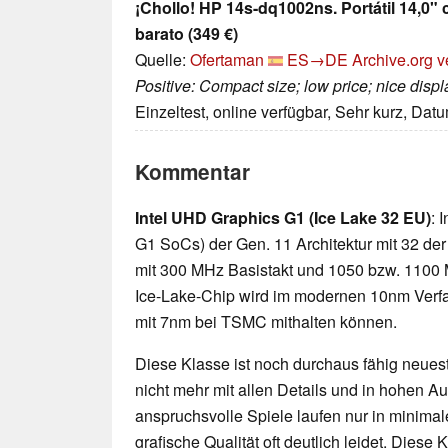
¡Chollo! HP 14s-dq1002ns. Portátil 14,0"
barato (349 €)
Quelle:
Ofertaman
ES→DE
Archive.org v
Positive: Compact size; low price; nice displ
Einzeltest, online verfügbar, Sehr kurz, Dat
Kommentar
Intel UHD Graphics G1 (Ice Lake 32 EU)
: 
G1 SoCs) der Gen. 11 Architektur mit 32 der
mit 300 MHz Basistakt und 1050 bzw. 1100 
Ice-Lake-Chip wird im modernen 10nm Verfahr
mit 7nm bei TSMC mithalten können.
Diese Klasse ist noch durchaus fähig neueste
nicht mehr mit allen Details und in hohen 
anspruchsvolle Spiele laufen nur in minimal
grafische Qualität oft deutlich leidet. Diese K