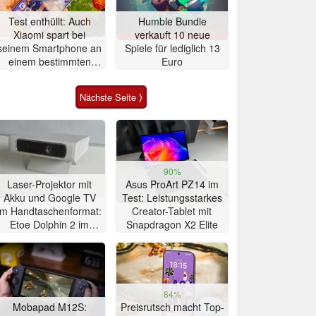
Test enthüllt: Auch
Humble Bundle
Xiaomi spart bei
verkauft 10 neue
seinem Smartphone an
Spiele für lediglich 13
einem bestimmten
Euro
Bauteil
Nächste Seite ⟩
90%
Laser-Projektor mit
Asus ProArt PZ14 im
Akku und Google TV
Test: Leistungsstarkes
im Handtaschenformat:
Creator-Tablet mit
Etoe Dolphin 2 im
Snapdragon X2 Elite
Praxis-Test
84%
Mobapad M12S:
Preisrutsch macht Top-