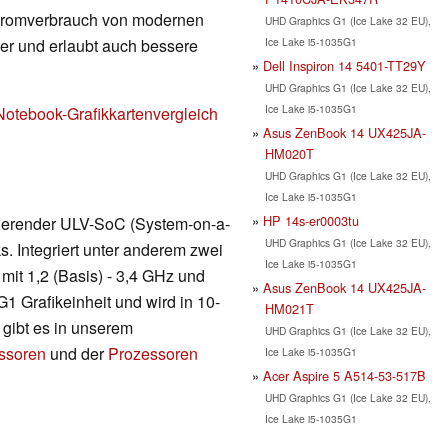
Stromverbrauch von modernen
UHD Graphics G1 (Ice Lake 32 EU),
Ice Lake i5-1035G1
nger und erlaubt auch bessere
Dell Inspiron 14 5401-TT29Y
UHD Graphics G1 (Ice Lake 32 EU),
Ice Lake i5-1035G1
Notebook-Grafikkartenvergleich
Asus ZenBook 14 UX425JA-
HM020T
UHD Graphics G1 (Ice Lake 32 EU),
Ice Lake i5-1035G1
HP 14s-er0003tu
asierender ULV-SoC (System-on-a-
UHD Graphics G1 (Ice Lake 32 EU),
. Integriert unter anderem zwei
Ice Lake i5-1035G1
it 1,2 (Basis) - 3,4 GHz und
Asus ZenBook 14 UX425JA-
 Grafikeinheit und wird in 10-
HM021T
 gibt es in unserem
UHD Graphics G1 (Ice Lake 32 EU),
essoren
und der
Prozessoren
Ice Lake i5-1035G1
Acer Aspire 5 A514-53-517B
UHD Graphics G1 (Ice Lake 32 EU),
Ice Lake i5-1035G1