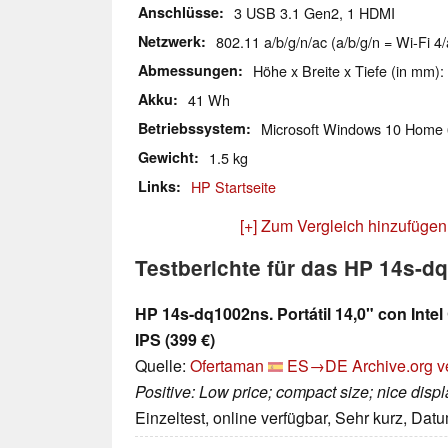
Anschlüsse
3 USB 3.1 Gen2, 1 HDMI
Netzwerk
802.11 a/b/g/n/ac (a/b/g/n = Wi-Fi 4/
Abmessungen
Höhe x Breite x Tiefe (in mm):
Akku
41 Wh
Betriebssystem
Microsoft Windows 10 Home 
Gewicht
1.5 kg
Links
HP Startseite
[+] Zum Vergleich hinzufügen
Testberichte für das HP 14s-d
HP 14s-dq1002ns. Portátil 14,0" con Inte
IPS (399 €)
Quelle:
Ofertaman
ES→DE
Archive.org v
Positive: Low price; compact size; nice displ
Einzeltest, online verfügbar, Sehr kurz, Dat