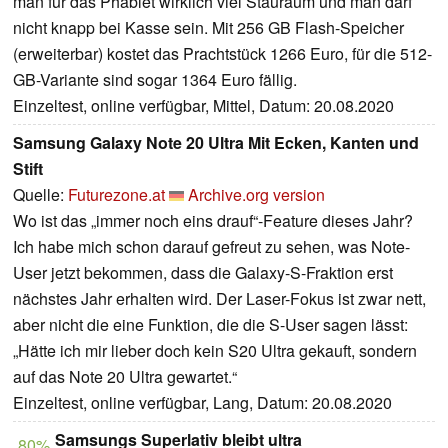
man für das Phablet wirklich viel Stauraum und man darf
nicht knapp bei Kasse sein. Mit 256 GB Flash-Speicher
(erweiterbar) kostet das Prachtstück 1266 Euro, für die 512-
GB-Variante sind sogar 1364 Euro fällig.
Einzeltest, online verfügbar, Mittel, Datum: 20.08.2020
Samsung Galaxy Note 20 Ultra Mit Ecken, Kanten und
Stift
Quelle:
Futurezone.at
Archive.org version
Wo ist das „immer noch eins drauf“-Feature dieses Jahr?
Ich habe mich schon darauf gefreut zu sehen, was Note-
User jetzt bekommen, dass die Galaxy-S-Fraktion erst
nächstes Jahr erhalten wird. Der Laser-Fokus ist zwar nett,
aber nicht die eine Funktion, die die S-User sagen lässt:
„Hätte ich mir lieber doch kein S20 Ultra gekauft, sondern
auf das Note 20 Ultra gewartet.“
Einzeltest, online verfügbar, Lang, Datum: 20.08.2020
Samsungs Superlativ bleibt ultra
80%