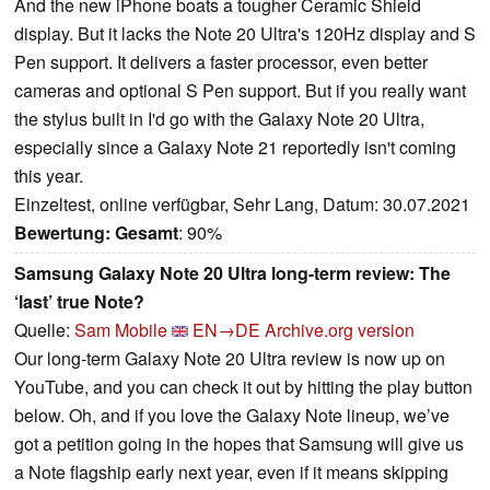
And the new iPhone boats a tougher Ceramic Shield
display. But it lacks the Note 20 Ultra's 120Hz display and S
Pen support. It delivers a faster processor, even better
cameras and optional S Pen support. But if you really want
the stylus built in I'd go with the Galaxy Note 20 Ultra,
especially since a Galaxy Note 21 reportedly isn't coming
this year.
Einzeltest, online verfügbar, Sehr Lang, Datum: 30.07.2021
Bewertung:
Gesamt
: 90%
Samsung Galaxy Note 20 Ultra long-term review: The
‘last’ true Note?
Quelle:
Sam Mobile
EN→DE
Archive.org version
Our long-term Galaxy Note 20 Ultra review is now up on
YouTube, and you can check it out by hitting the play button
below. Oh, and if you love the Galaxy Note lineup, we’ve
got a petition going in the hopes that Samsung will give us
a Note flagship early next year, even if it means skipping