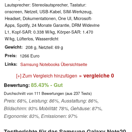
Lautsprecher: Stereolautsprecher, Tastatur:
onscreen, Netzeil, USB-Kabel, SIM-Werkzeug,
Headset, Dokumentationen, One UI, Microsoft-
Apps, Spotify, 24 Monate Garantie, DRM Widevine
L1, Kopf-SAR: 0.338 W/kg, Körper-SAR: 1.470
W/kg, Lüfterlos, Wasserdicht
Gewicht
208 g, Netzteil: 69 g
Preis
1266 Euro
Links
Samsung Notebooks Übersichtseite
» vergleiche
0
[+] Zum Vergleich hinzufügen
85.43%
- Gut
Bewertung:
Durchschnitt von
111
Bewertungen (aus
237
Tests)
Preis: 68%, Leistung: 86%, Ausstattung: 86%,
Bildschirm: 93% Mobilität: 78%, Gehäuse: 87%,
Ergonomie: 83%, Emissionen: 97%
Testberichte für das Samsung Galaxy Note20