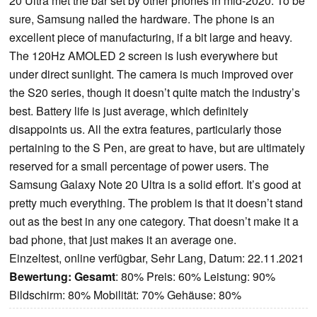
20 Ultra met the bar set by other phones in mid-2020. To be
sure, Samsung nailed the hardware. The phone is an
excellent piece of manufacturing, if a bit large and heavy.
The 120Hz AMOLED 2 screen is lush everywhere but
under direct sunlight. The camera is much improved over
the S20 series, though it doesn’t quite match the industry’s
best. Battery life is just average, which definitely
disappoints us. All the extra features, particularly those
pertaining to the S Pen, are great to have, but are ultimately
reserved for a small percentage of power users. The
Samsung Galaxy Note 20 Ultra is a solid effort. It’s good at
pretty much everything. The problem is that it doesn’t stand
out as the best in any one category. That doesn’t make it a
bad phone, that just makes it an average one.
Einzeltest, online verfügbar, Sehr Lang, Datum: 22.11.2021
Bewertung:
Gesamt
: 80% Preis: 60% Leistung: 90%
Bildschirm: 80% Mobilität: 70% Gehäuse: 80%