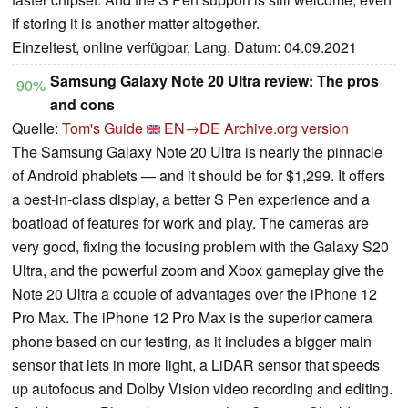
if storing it is another matter altogether.
Einzeltest, online verfügbar, Lang, Datum: 04.09.2021
Samsung Galaxy Note 20 Ultra review: The pros
90%
and cons
Quelle:
Tom's Guide
EN→DE
Archive.org version
The Samsung Galaxy Note 20 Ultra is nearly the pinnacle
of Android phablets — and it should be for $1,299. It offers
a best-in-class display, a better S Pen experience and a
boatload of features for work and play. The cameras are
very good, fixing the focusing problem with the Galaxy S20
Ultra, and the powerful zoom and Xbox gameplay give the
Note 20 Ultra a couple of advantages over the iPhone 12
Pro Max. The iPhone 12 Pro Max is the superior camera
phone based on our testing, as it includes a bigger main
sensor that lets in more light, a LiDAR sensor that speeds
up autofocus and Dolby Vision video recording and editing.