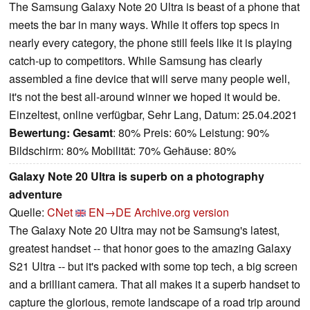
The Samsung Galaxy Note 20 Ultra is beast of a phone that
meets the bar in many ways. While it offers top specs in
nearly every category, the phone still feels like it is playing
catch-up to competitors. While Samsung has clearly
assembled a fine device that will serve many people well,
it's not the best all-around winner we hoped it would be.
Einzeltest, online verfügbar, Sehr Lang, Datum: 25.04.2021
Bewertung:
Gesamt
: 80% Preis: 60% Leistung: 90%
Bildschirm: 80% Mobilität: 70% Gehäuse: 80%
Galaxy Note 20 Ultra is superb on a photography
adventure
Quelle:
CNet
EN→DE
Archive.org version
The Galaxy Note 20 Ultra may not be Samsung's latest,
greatest handset -- that honor goes to the amazing Galaxy
S21 Ultra -- but it's packed with some top tech, a big screen
and a brilliant camera. That all makes it a superb handset to
capture the glorious, remote landscape of a road trip around