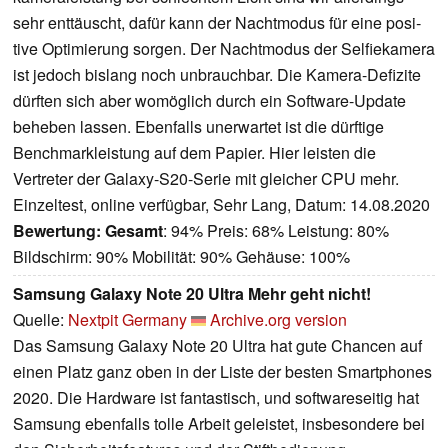
sehr enttäuscht, dafür kann der Nacht­modus für eine posi­
tive Opti­mie­rung sorgen. Der Nacht­modus der Selfie­ka­mera
ist jedoch bislang noch unbrauchbar. Die Kamera-Defi­zite
dürften sich aber womög­lich durch ein Soft­ware-Update
beheben lassen. Eben­falls uner­wartet ist die dürf­tige
Bench­mar­k­leis­tung auf dem Papier. Hier leisten die
Vertreter der Galaxy-S20-Serie mit glei­cher CPU mehr.
Einzeltest, online verfügbar, Sehr Lang, Datum: 14.08.2020
Bewertung:
Gesamt
: 94% Preis: 68% Leistung: 80%
Bildschirm: 90% Mobilität: 90% Gehäuse: 100%
Samsung Galaxy Note 20 Ultra Mehr geht nicht!
Quelle:
Nextpit Germany
Archive.org version
Das Samsung Galaxy Note 20 Ultra hat gute Chancen auf
einen Platz ganz oben in der Liste der besten Smartphones
2020. Die Hardware ist fantastisch, und softwareseitig hat
Samsung ebenfalls tolle Arbeit geleistet, insbesondere bei