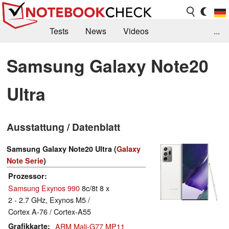
Tests
News
Videos
...
Benchmarks & Tech
Externe Tests
Samsung Galaxy Note20
Kaufberatung
Deals
Suche
Jobs
Ultra
Forum
Ausstattung / Datenblatt
Samsung Galaxy Note20 Ultra (
Galaxy
Note Serie
)
Prozessor
Samsung Exynos 990
8c/8t 8 x
2 - 2.7 GHz, Exynos M5 /
Cortex A-76 / Cortex-A55
Grafikkarte
ARM Mali-G77 MP11