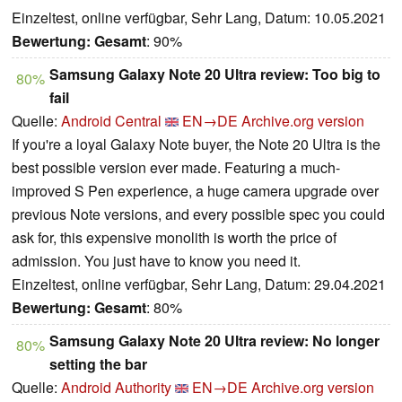
Einzeltest, online verfügbar, Sehr Lang, Datum: 10.05.2021
Bewertung:
Gesamt
: 90%
Samsung Galaxy Note 20 Ultra review: Too big to
80%
fail
Quelle:
Android Central
EN→DE
Archive.org version
If you're a loyal Galaxy Note buyer, the Note 20 Ultra is the
best possible version ever made. Featuring a much-
improved S Pen experience, a huge camera upgrade over
previous Note versions, and every possible spec you could
ask for, this expensive monolith is worth the price of
admission. You just have to know you need it.
Einzeltest, online verfügbar, Sehr Lang, Datum: 29.04.2021
Bewertung:
Gesamt
: 80%
Samsung Galaxy Note 20 Ultra review: No longer
80%
setting the bar
Quelle:
Android Authority
EN→DE
Archive.org version