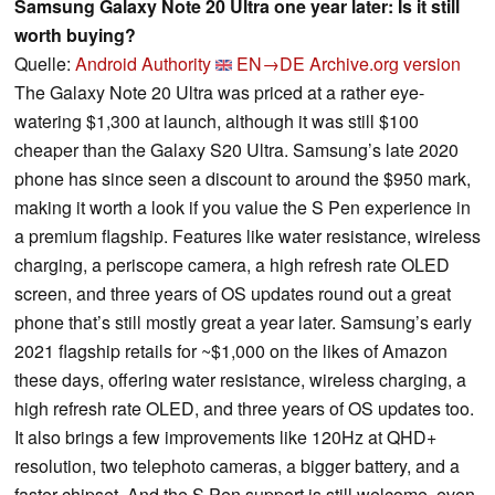
Samsung Galaxy Note 20 Ultra one year later: Is it still
worth buying?
Quelle:
Android Authority
EN→DE
Archive.org version
The Galaxy Note 20 Ultra was priced at a rather eye-
watering $1,300 at launch, although it was still $100
cheaper than the Galaxy S20 Ultra. Samsung’s late 2020
phone has since seen a discount to around the $950 mark,
making it worth a look if you value the S Pen experience in
a premium flagship. Features like water resistance, wireless
charging, a periscope camera, a high refresh rate OLED
screen, and three years of OS updates round out a great
phone that’s still mostly great a year later. Samsung’s early
2021 flagship retails for ~$1,000 on the likes of Amazon
these days, offering water resistance, wireless charging, a
high refresh rate OLED, and three years of OS updates too.
It also brings a few improvements like 120Hz at QHD+
resolution, two telephoto cameras, a bigger battery, and a
faster chipset. And the S Pen support is still welcome, even