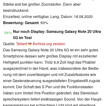
Stärke erst bei großen Zoomstufen. Dann aber
beeindruckend.
Einzeltest, online verfügbar, Lang, Datum: 18.08.2020
Bewertung:
Gesamt
: 93%
Nur noch Display: Samsung Galaxy Note 20 Ultra
94%
5G im Test
Quelle:
Teltarif
Archive.org version
Das Samsung Galaxy Note 20 Ultra 5G ist ein sehr gutes
Smart­phone dessen sehr großes Display mit exzel­lenter
Hellig­keit punkten kann. Trotz 6,9 Zoll liegt das Phablet
ausge­zeichnet in der Hand, was insbe­son­dere der Bedie­
nung mit dem zuver­läs­sigen und mit Zusatz­fea­tures wie
einer Gesten­steue­rung ausge­stat­teten Einga­be­stift zugute
kommt. Der Schaft des S Pen und die Funk­ti­ons­tasten
haben zum Vorteil ihre Posi­tion geän­dert, das Stereo­laut­
spre­cher­system liefert erst­klas­sigen Sound. Von der Haupt­
ka­me­ra­leis­tung bei schlechtem Licht sind wir aller­dings