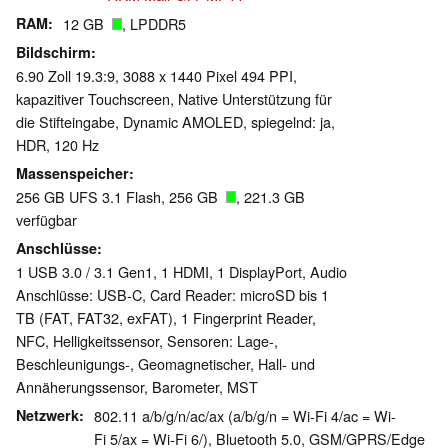
RAM
12 GB
, LPDDR5
Bildschirm
6.90 Zoll 19.3:9, 3088 x 1440 Pixel 494 PPI,
kapazitiver Touchscreen, Native Unterstützung für
die Stifteingabe, Dynamic AMOLED, spiegelnd: ja,
HDR, 120 Hz
Massenspeicher
256 GB UFS 3.1 Flash, 256 GB
, 221.3 GB
verfügbar
Anschlüsse
1 USB 3.0 / 3.1 Gen1, 1 HDMI, 1 DisplayPort, Audio
Anschlüsse: USB-C, Card Reader: microSD bis 1
TB (FAT, FAT32, exFAT), 1 Fingerprint Reader,
NFC, Helligkeitssensor, Sensoren: Lage-,
Beschleunigungs-, Geomagnetischer, Hall- und
Annäherungssensor, Barometer, MST
Netzwerk
802.11 a/b/g/n/ac/ax (a/b/g/n = Wi-Fi 4/ac = Wi-
Fi 5/ax = Wi-Fi 6/), Bluetooth 5.0, GSM/GPRS/Edge