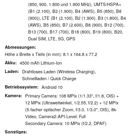
(850, 900, 1.800 und 1.900 MHz), UMTS/HSPA+
(B1 (2.100), B2 (1.900), B4 (AWS), B5 (850), B8
(900)), LTE (B1 (2.100), B2 (1.900), B3 (1.800), B4
(AWS), B5 (850), B7 (2.600), B8 (900), B12 (700),
B13 (700), B17 (700), B18 (800), B19 (800), B20,
Dual SIM, LTE, 5G, GPS
Abmessungen
Höhe x Breite x Tiefe (in mm): 8.1 x 164.8 x 77.2
Akku
4500 mAh Lithium-Ion
Laden
Drahtloses Laden (Wireless Charging),
Schnellladen / Quick Charge
Betriebssystem
Android 10
Kamera
Primary Camera: 108 MPix (1/1.33", f/1.8, OIS) +
12 MPix (Ultraweitwinkel, 1/2.55, f/2.2) + 12 MPix
(5-facher optischer Zoom, f/3.0, 1/3.0", OIS), 8k-
Video, Camera2-API-Level: Full
Secondary Camera: 10 MPix (f/2.2, DPAF)
Sonstiges