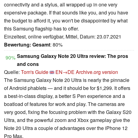
connectivity and a stylus, all wrapped up in one very
expensive package. If that sounds like you, and you have
the budget to afford it, you won't be disappointed by what
this Samsung flagship has to offer.
Einzeltest, online verfügbar, Mittel, Datum: 23.07.2021
Bewertung:
Gesamt
: 80%
Samsung Galaxy Note 20 Ultra review: The pros
90%
and cons
Quelle:
Tom's Guide
EN→DE
Archive.org version
The Samsung Galaxy Note 20 Ultra is nearly the pinnacle
of Android phablets — and it should be for $1,299. It offers
a best-in-class display, a better S Pen experience and a
boatload of features for work and play. The cameras are
very good, fixing the focusing problem with the Galaxy S20
Ultra, and the powerful zoom and Xbox gameplay give the
Note 20 Ultra a couple of advantages over the iPhone 12
Pro Max.